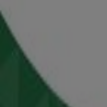
Bazaar
Προσφορές Bazaar
Διαφημίσεις
Κοντινά καταστήματα
ΑΒ Βασιλόπουλος
Μάρνη 24, Αθήνα
87 m
Εκλεισε