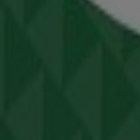
Reebok
Α.ΠΑΠΑΝΔΡΕΟΥ 35, Αθήνα
125 m
Coffee Island
Γ' Σεπτεμβρίου 38 & Στουρνάρη, Αθήνα
137 m
Εκλεισε