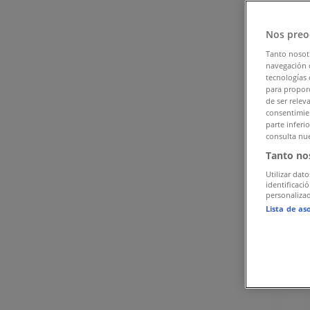
Προσφορές από Σούπερ Μάρκετ σε Αθήνα
»
Bazaar σε Αθήνα
»
Nos preo
Bazaar | 3ης Σεπτεμβρίου 77, Πλ.Βικτωρίας , Αθήνα
Tanto nosot
navegación o
Χάρτης
210 8828658
tecnologías 
para proporc
Διαφημίσεις
de ser relev
consentimien
parte inferi
consulta nue
Tanto no
Utilizar dato
identificaci
personalizad
Lista de as