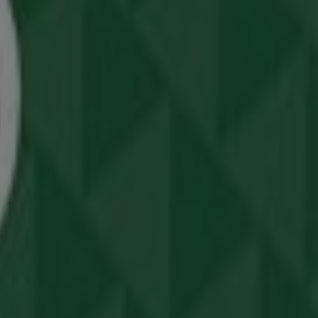
θήσεις
και
καταλόγους
από αυτό το γνωστό εμπορικό
κτωρίας , Αθήνα
,
Αθήνα
, και εκεί θα βρείτε μια μεγάλη
υ 2026
.
ς αποκλειστικές προσφορές και την ακριβή τοποθεσία του
ευταίους καταλόγους της
Bazaar
, όπου μπορείτε να
κετ
για τις αγορές σας στην
Αθήνα
.
 , Αθήνα
για μια πλήρη εμπειρία αγορών. Σας
ρωμένοι για τις καλύτερες προσφορές της
Bazaar
στην