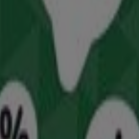
ρκετ σε Αθήνα