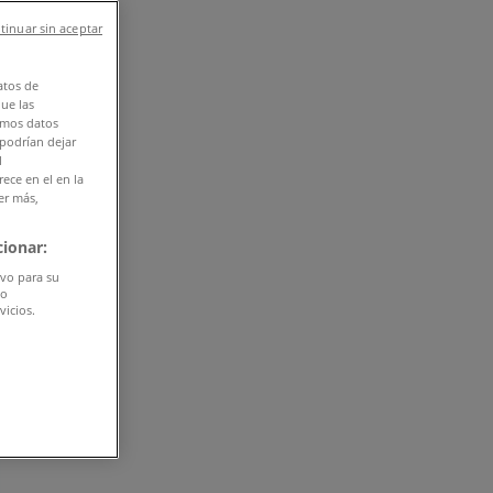
tinuar sin aceptar
atos de
que las
amos datos
 podrían dejar
l
ece en el en la
er más,
ionar:
ivo para su
do
vicios.