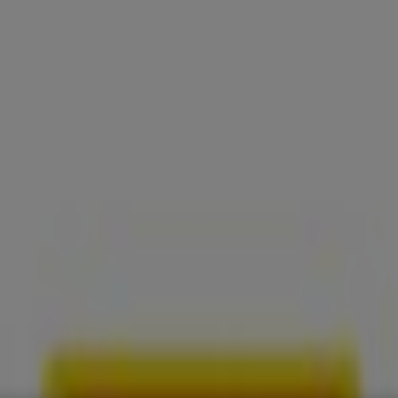
νίδια
Ηλεκτρονικά
Αθλητικά
ΙδιοΚατασκευές
Υγεία & Ομορφ
ίου 77, Πλ.Βικτωρίας , Αθήνα, Αθήν