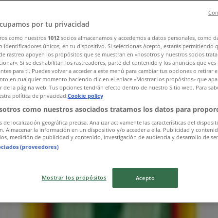
Con
cupamos por tu privacidad
ros como nuestros
1012
socios almacenamos y accedemos a datos personales, como d
 identificadores únicos, en tu dispositivo. Si seleccionas Acepto, estarás permitiendo 
de rastreo apoyen los propósitos que se muestran en «nosotros y nuestros socios trat
ionar». Si se deshabilitan los rastreadores, parte del contenido y los anuncios que ves
antes para ti. Puedes volver a acceder a este menú para cambiar tus opciones o retirar e
to en cualquier momento haciendo clic en el enlace «Mostrar los propósitos» que apar
or de la página web. Tus opciones tendrán efecto dentro de nuestro Sitio web. Para sab
stra política de privacidad.
Cookie policy
sotros como nuestros asociados tratamos los datos para proporc
s de localización geográfica precisa. Analizar activamente las características del disposit
ón. Almacenar la información en un dispositivo y/o acceder a ella. Publicidad y conteni
os, medición de publicidad y contenido, investigación de audiencia y desarrollo de ser
ociados (proveedores)
Mostrar los propósitos
Acepto