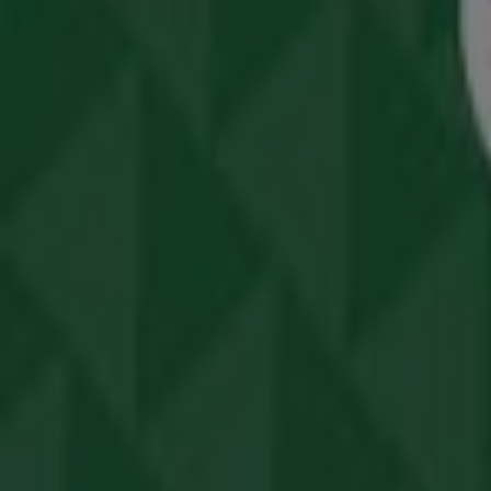
Καλώς ήρθατε στο κατάστημα
Bazaar
στο Tiendeo, όπου 
σήμα στον τομέα
Σούπερ Μάρκετ
. Το φυσικό μας κατάσ
γκάμα ποιοτικών προϊόντων που θα σας βοηθήσουν να εξ
Στο Tiendeo σας προσφέρουμε όλες τις ενημερωμένες πλ
καταστήματος στη διεύθυνση
3ης Σεπτεμβρίου 77, Πλ.Β
ανακαλύψετε τις πιο πρόσφατες προωθήσεις και να επωφ
Μην χάσετε την ευκαιρία να επισκεφθείτε το κατάστημα
B
προσκαλούμε να εξερευνήσετε τις προσφορές που έχουμε
Αθήνα
. Επισκεφτείτε μας και ξεκινήστε να εξοικονομείτε
Περισσότερες πληροφορίες σχετικά με Bazaar
Δείτε άλλα
Διαφημίσεις