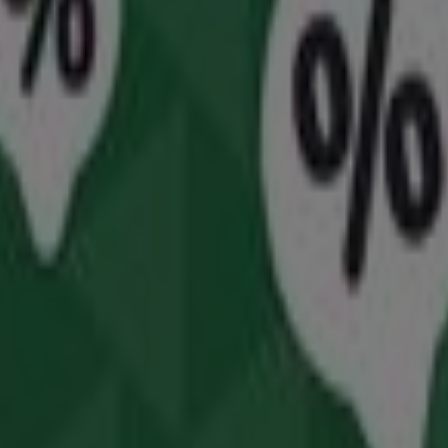
μπορείτε να ανακαλύψετε τις καλύτερες
προσφορές
,
προω
τημα βρίσκεται στη διεύθυνση
3ης Σεπτεμβρίου 77, Πλ.Βι
οικονομήσετε χρήματα καθ' όλη τη διάρκεια του
Αυγούστο
ηροφορίες για την
Bazaar
, όπως τις ώρες λειτουργίας, τι
ικτωρίας , Αθήνα
. Επίσης, θα έχετε πρόσβαση στους τελ
εληθείτε από μεγάλες εκπτώσεις σε προϊόντα
Σούπερ Μάρ
azaar
στη διεύθυνση
3ης Σεπτεμβρίου 77, Πλ.Βικτωρίας
 για εσάς αυτόν τον
Αυγούστου
και να παραμείνετε ενημε
 σήμερα!
 καταστήματα Bazaar σε Αθήνα