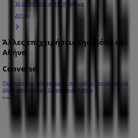
36 GEORGIOU AVEROF, Αθήνα
201 m
Άλλες επιχειρήσεις της Μόδα σε
Αθήνα
Converse
Περισσότερες πληροφορίες σχετικά με Converse
Δείτε
άλλα καταστήματα Converse σε Αθήνα
Διαφημίσεις