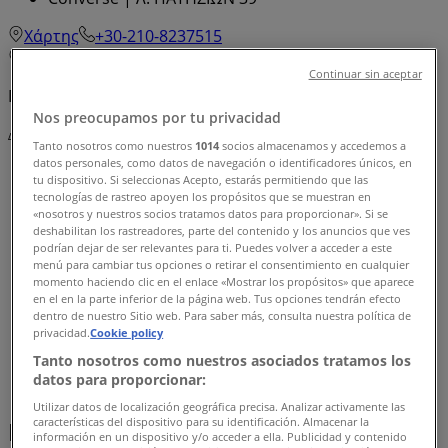
Χάρτης
+30-210-8237515
Χάρτης
+30-210-8237515
Continuar sin aceptar
Πρόκειται να δημοσιεύσουμε προσφορές από Converse
Nos preocupamos por tu privacidad
Διαφημίσεις
Tanto nosotros como nuestros
1014
socios almacenamos y accedemos a
datos personales, como datos de navegación o identificadores únicos, en
tu dispositivo. Si seleccionas Acepto, estarás permitiendo que las
tecnologías de rastreo apoyen los propósitos que se muestran en
«nosotros y nuestros socios tratamos datos para proporcionar». Si se
deshabilitan los rastreadores, parte del contenido y los anuncios que ves
podrían dejar de ser relevantes para ti. Puedes volver a acceder a este
menú para cambiar tus opciones o retirar el consentimiento en cualquier
momento haciendo clic en el enlace «Mostrar los propósitos» que aparece
en el en la parte inferior de la página web. Tus opciones tendrán efecto
dentro de nuestro Sitio web. Para saber más, consulta nuestra política de
privacidad.
Cookie policy
Tanto nosotros como nuestros asociados tratamos los
datos para proporcionar:
Utilizar datos de localización geográfica precisa. Analizar activamente las
características del dispositivo para su identificación. Almacenar la
Κοντινά καταστήματα
información en un dispositivo y/o acceder a ella. Publicidad y contenido