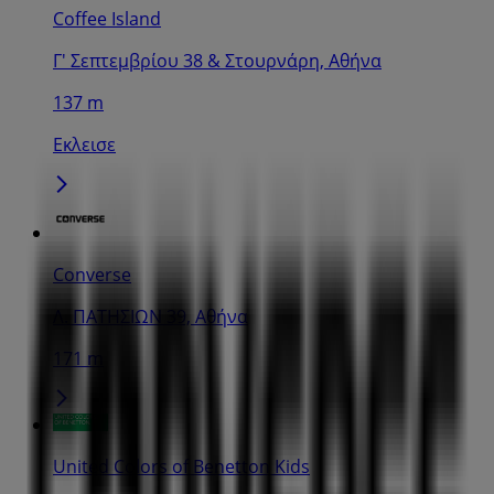
Coffee Island
Γ' Σεπτεμβρίου 38 & Στουρνάρη, Αθήνα
137 m
Εκλεισε
Converse
Λ. ΠΑΤΗΣΙΩΝ 39, Αθήνα
171 m
United Colors of Benetton Kids