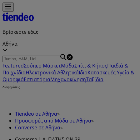
Βρίσκεστε εδώ:
Αθήνα
Featured
Σούπερ Μάρκετ
Μόδα
Σπίτι & Κήπος
Παιδιά &
Παιχνίδια
Ηλεκτρονικά
Αθλητικά
ΙδιοΚατασκευές
Υγεία &
Ομορφιά
Εστιατόρια
Μηχανοκίνηση
Ταξίδια
Διαφημίσεις
Tiendeo σε Αθήνα
»
Προσφορές από Μόδα σε Αθήνα
»
Converse σε Αθήνα
»
Converse | Λ. ΠΑΤΗΣΙΩΝ 39