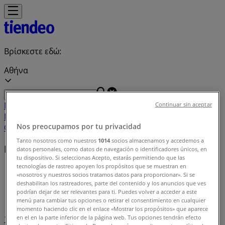
Βρίσκεστε εδώ:
Αθήνα
Featured
Σούπερ Μάρκετ
Μόδα
Σπίτι & Κήπος
Παιδιά &
Continuar sin aceptar
Παιχνίδια
Ηλεκτρονικά
Αθλητικά
ΙδιοΚατασκευές
Υγεία &
Nos preocupamos por tu privacidad
Ομορφιά
Εστιατόρια
Μηχανοκίνηση
Ταξίδια
Tanto nosotros como nuestros
1014
socios almacenamos y accedemos a
Ευρετήριο καταστημάτων
datos personales, como datos de navegación o identificadores únicos, en
tu dispositivo. Si seleccionas Acepto, estarás permitiendo que las
tecnologías de rastreo apoyen los propósitos que se muestran en
Tiendeo
»
«nosotros y nuestros socios tratamos datos para proporcionar». Si se
deshabilitan los rastreadores, parte del contenido y los anuncios que ves
Ευρετήριο καταστημάτων
podrían dejar de ser relevantes para ti. Puedes volver a acceder a este
menú para cambiar tus opciones o retirar el consentimiento en cualquier
momento haciendo clic en el enlace «Mostrar los propósitos» que aparece
en el en la parte inferior de la página web. Tus opciones tendrán efecto
1
2
3
4
5