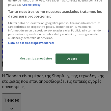
dentro de nuestro Sitio web. Para saber más, consulta nuestra política de
...
11
privacidad.
Cookie policy
Tanto nosotros como nuestros asociados tratamos los
ελληνικά market
Celestino
Synka
Αριάδνη
datos para proporcionar:
Mango
Admiral
Orchestra
ΔΙΑΦΑΝΟ
Sephora
Utilizar datos de localización geográfica precisa. Analizar activamente las
express market
Husqvarna
Stradivarius
Entos
características del dispositivo para su identificación. Almacenar la
INTERSPORT
Stihl
Welcome Stores
KFC
McDonald's
información en un dispositivo y/o acceder a ella. Publicidad y contenido
personalizados, medición de publicidad y contenido, investigación de
Massimo Dutti
NIKE
Pull & Bear
SISLEY
Regina
audiencia y desarrollo de servicios.
Stores
Pink Woman
GEOX
Adidas
ΥΠΕΡ
Lista de asociados (proveedores)
ΓΡΗΓΟΡΙΑΔΗΣ
Swatch
Pizza Hut
Bershka
ZARA
HOME
Sfera
Lynne
Goody's
e-shop
Forel
Mothercare
Tezenis
Doca
BSB
Mostrar los propósitos
Acepto
Η Tiendeo είναι μέρος της Shopfully, της τεχνολογικής
εταιρείας που επαναπροσδιορίζει τις τοπικές αγορές
παγκοσμίως.
Tiendeo