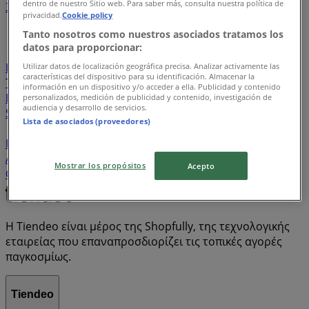
dentro de nuestro Sitio web. Para saber más, consulta nuestra política de
3
4
5
6
7
privacidad.
Cookie policy
...
11
Tanto nosotros como nuestros asociados tratamos los
datos para proporcionar:
Fullah Sugah
Versus Travel
Oxette
ΑΝΔΡΕΑΔΗΣ
Homestores
Volkswagen
Marasil
Reebok
Puma
Utilizar datos de localización geográfica precisa. Analizar activamente las
características del dispositivo para su identificación. Almacenar la
The Body Shop
expert
Minerva
iStorm
Opel
DAY
información en un dispositivo y/o acceder a ella. Publicidad y contenido
Billy Sabbado
Vans
OXFORD COMPANY
Roma Pizza
personalizados, medición de publicidad y contenido, investigación de
audiencia y desarrollo de servicios.
Smile Markets
AVON
ORIFLAME
Καλογήρου
DIESEL
Lista de asociados (proveedores)
Ravenna
Camper
Ήρα
Juicy Couture
ANEL
Porcelana
Dacia
Alessi
ΤΕΡΖΗΣ
Creta Market
All
About Shoes Outlet
Vitruvit
Folli Follie
s.Oliver
Mostrar los propósitos
Acepto
Camel Active
korres
Trussardi
The North Face
Η Tiendeo είναι μέρος της Shopfully, της τεχνολογικής
εταιρείας που επαναπροσδιορίζει τις τοπικές αγορές
παγκοσμίως.
Tiendeo