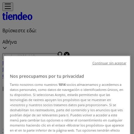
Βρίσκεστε εδώ:
Αθήνα
Featured
Σούπερ Μάρκετ
Μόδα
Σπίτι & Κήπος
Παιδιά &
Continuar sin aceptar
Παιχνίδια
Ηλεκτρονικά
Αθλητικά
ΙδιοΚατασκευές
Υγεία &
Ομορφιά
Εστιατόρια
Μηχανοκίνηση
Ταξίδια
Nos preocupamos por tu privacidad
Tanto nosotros como nuestros
1014
socios almacenamos y accedemos a
Ευρετήριο καταστημάτων
datos personales, como datos de navegación o identificadores únicos, en
tu dispositivo. Si seleccionas Acepto, estarás permitiendo que las
tecnologías de rastreo apoyen los propósitos que se muestran en
Tiendeo
»
«nosotros y nuestros socios tratamos datos para proporcionar». Si se
deshabilitan los rastreadores, parte del contenido y los anuncios que ves
Ευρετήριο καταστημάτων
podrían dejar de ser relevantes para ti. Puedes volver a acceder a este
menú para cambiar tus opciones o retirar el consentimiento en cualquier
momento haciendo clic en el enlace «Mostrar los propósitos» que aparece
1
...
en el en la parte inferior de la página web. Tus opciones tendrán efecto