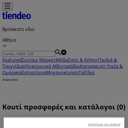
Βρίσκεστε εδώ:
Αθήνα
Featured
Σούπερ Μάρκετ
Μόδα
Σπίτι & Κήπος
Παιδιά &
Παιχνίδια
Ηλεκτρονικά
Αθλητικά
ΙδιοΚατασκευές
Υγεία &
Ομορφιά
Εστιατόρια
Μηχανοκίνηση
Ταξίδια
Διαφημίσεις
Κουτί προσφορές και κατάλογοι (0)
Tiendeo
»
Continuar sin aceptar
Προσφορές
»