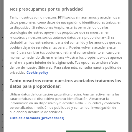
Nos preocupamos por tu privacidad
Κουτί
Tanto nosotros como nuestros
1014
socios almacenamos y accedemos a
Πρόκειται να δημοσιεύσουμε προσφορές από Κουτί
datos personales, como datos de navegación o identificadores únicos, en
tu dispositivo. Si seleccionas Acepto, estarás permitiendo que las
tecnologías de rastreo apoyen los propósitos que se muestran en
Αυτό μπορεί να σας ενδιαφέρει
«nosotros y nuestros socios tratamos datos para proporcionar». Si se
σχετικά με κουτί
deshabilitan los rastreadores, parte del contenido y los anuncios que ves
podrían dejar de ser relevantes para ti. Puedes volver a acceder a este
menú para cambiar tus opciones o retirar el consentimiento en cualquier
momento haciendo clic en el enlace «Mostrar los propósitos» que aparece
Ανακαλύψτε τις καλύτερες προσφορές για Κουτί τον
en el en la parte inferior de la página web. Tus opciones tendrán efecto
Αυγούστου 2026!
dentro de nuestro Sitio web. Para saber más, consulta nuestra política de
privacidad.
Cookie policy
Tanto nosotros como nuestros asociados tratamos los
Αυτόν τον μήνα του Αυγούστου του έτους 2026, είμαστε
datos para proporcionar:
ενθουσιασμένοι να σας προσφέρουμε τις πιο ελκυστικές
Utilizar datos de localización geográfica precisa. Analizar activamente las
και ανταγωνιστικές προσφορές για το Κουτί που είναι
características del dispositivo para su identificación. Almacenar la
διαθέσιμες σε όλη την Ελλάδα. Στο Tiendeo, ο στόχος
información en un dispositivo y/o acceder a ella. Publicidad y contenido
personalizados, medición de publicidad y contenido, investigación de
μας είναι να σας παρέχουμε πρόσβαση σε μια ευρεία
audiencia y desarrollo de servicios.
γκάμα προϊόντων στην κατηγορία , εξασφαλίζοντας ότι
Lista de asociados (proveedores)
θα βρείτε ακριβώς αυτό που χρειάζεστε σε αξεπέραστες
τιμές.