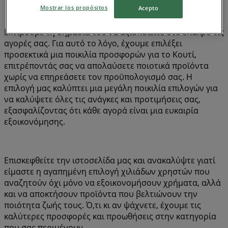
Mostrar los propósitos
Acepto
Εκτιμούμε τη σημασία του να αξιοποιείτε στο έπακρο τις
αγορές σας. Για αυτό το λόγο, έχουμε επιλέξει
προσεκτικά μια ποικιλία προσφορών για το Κουτί,
επιτρέποντάς σας να απολαύσετε ποιοτικά προϊόντα
χωρίς να επηρεάσετε τον προϋπολογισμό σας. Η
επιλογή μας καλύπτει μια μεγάλη ποικιλία επιλογών για
να καλύψετε όλες τις ανάγκες και προτιμήσεις σας,
εξασφαλίζοντας ότι κάθε αγορά είναι μια ευκαιρία
εξοικονόμησης.
Επισκεφθείτε την ιστοσελίδα μας και ανακαλύψτε γιατί
είμαστε η αγαπημένη επιλογή χιλιάδων χρηστών που
αναζητούν όχι μόνο να εξοικονομήσουν χρήματα, αλλά
και να αποκτήσουν προϊόντα που βελτιώνουν την
ποιότητα ζωής τους. Ό,τι κι αν ψάχνετε, έχουμε τις
καλύτερες προσφορές και προωθήσεις στην κατηγορία
που σας περιμένουν.