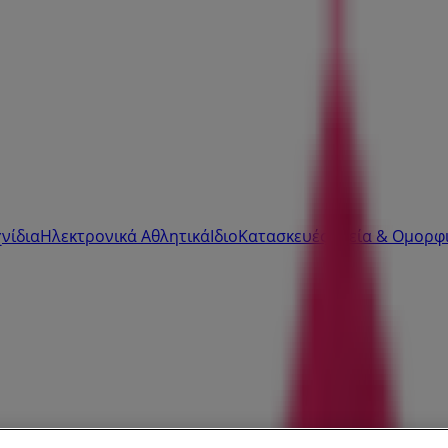
νίδια
Ηλεκτρονικά
Αθλητικά
ΙδιοΚατασκευές
Υγεία & Ομορφ