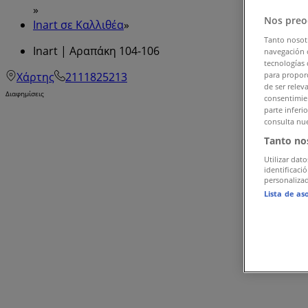
»
Nos preo
Inart σε Καλλιθέα
»
Tanto nosot
Inart | Αραπάκη 104-106
navegación o
tecnologías 
para proporc
Χάρτης
2111825213
de ser relev
Διαφημίσεις
consentimien
parte inferi
consulta nue
Tanto no
Utilizar dato
identificaci
personalizad
Lista de as