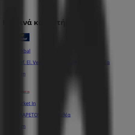
Κοντινά καταστήματα
Istikbal
Leof. El. Venizelou 150, Kallithea, Καλλιθέα
34 m
Market In
ΦΙΛΑΡΕΤΟΥ 94, Καλλιθέα
96 m