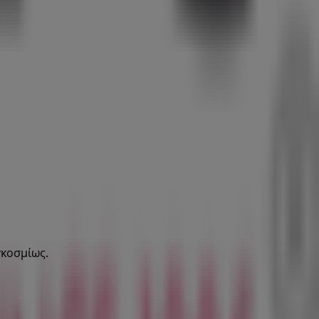
γκοσμίως.