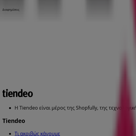
Διαφημίσεις
Η Tiendeo είναι μέρος της Shopfully, της τεχνολογι
Tiendeo
Τι ακριβώς κάνουμε