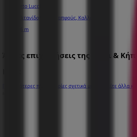
Berto Lucci
Σιβιτανίδου 11 & Σαπφούς, Καλλιθέα
196 m
Άλλες επιχειρήσεις της Σπίτι & Κήπ
Inart
Περισσότερες πληροφορίες σχετικά με Inart
Δείτε άλλα κ
Διαφημίσεις