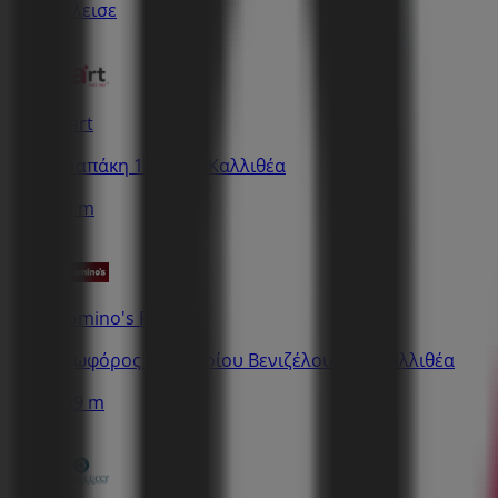
Εκλεισε
Inart
Αραπάκη 104-106, Καλλιθέα
99 m
Domino's Pizza
Λεωφόρος Ελευθερίου Βενιζέλου 160, Καλλιθέα
169 m