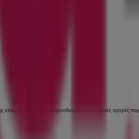
κής εταιρείας που επαναπροσδιορίζει τις τοπικές αγορές πα