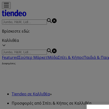
Βρίσκεστε εδώ:
Καλλιθέα
Featured
Σούπερ Μάρκετ
Μόδα
Σπίτι & Κήπος
Παιδιά & Παιχ
Διαφημίσεις
Tiendeo σε Καλλιθέα
»
Προσφορές από Σπίτι & Κήπος σε Καλλιθέα