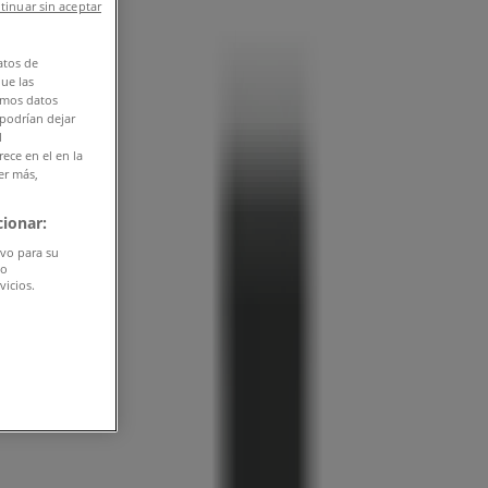
tinuar sin aceptar
atos de
que las
amos datos
 podrían dejar
l
ece en el en la
er más,
ionar:
ivo para su
do
vicios.