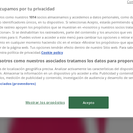
Con
cupamos por tu privacidad
ros como nuestros
1014
socios almacenamos y accedemos a datos personales, como d
 identificadores únicos, en tu dispositivo. Si seleccionas Acepto, estarás permitiendo 
de rastreo apoyen los propósitos que se muestran en «nosotros y nuestros socios trat
ionar». Si se deshabilitan los rastreadores, parte del contenido y los anuncios que ves
antes para ti. Puedes volver a acceder a este menú para cambiar tus opciones o retirar e
to en cualquier momento haciendo clic en el enlace «Mostrar los propósitos» que apar
or de la página web. Tus opciones tendrán efecto dentro de nuestro Sitio web. Para sab
stra política de privacidad.
Cookie policy
sotros como nuestros asociados tratamos los datos para proporc
s de localización geográfica precisa. Analizar activamente las características del disposit
ón. Almacenar la información en un dispositivo y/o acceder a ella. Publicidad y conteni
os, medición de publicidad y contenido, investigación de audiencia y desarrollo de ser
ociados (proveedores)
Mostrar los propósitos
Acepto