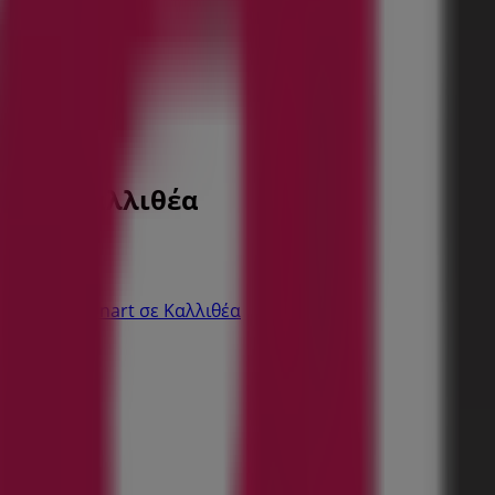
ος σε Καλλιθέα
αταστήματα Inart σε Καλλιθέα