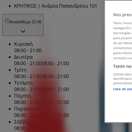
ΚΡΗΤΙΚΟΣ | Ανδρέα Παπανδρέου 101
Nos preo
Ανοιξε
Μέχρι 21:00
Tanto nosot
navegación o
tecnologías 
para proporc
Κυριακή
de ser relev
consentimien
08:00 - 21:00
parte inferi
Δευτέρα
consulta nue
08:00 - 21:00
08:00 - 21:00
Tanto no
Τρίτη
Utilizar dato
08:00 - 21:00
08:00 - 21:00
identificaci
Τετάρτη
personalizad
08:00 - 21:00
08:00 - 21:00
Lista de as
Πέμπτη
08:00 - 21:00
08:00 - 21:00
Παρασκευή
08:00 - 20:00
08:00 - 21:00
Σάββατο
08:00 - 20:00