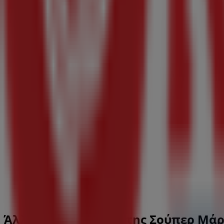
EPONYMO
Κύπρου 66, Γλυφάδα
292 m
Ανοιξε
PINKO
ΚΥΠΡΟΥ 51, Γλυφάδα
316 m
Άλλες επιχειρήσεις της Σούπερ Μά