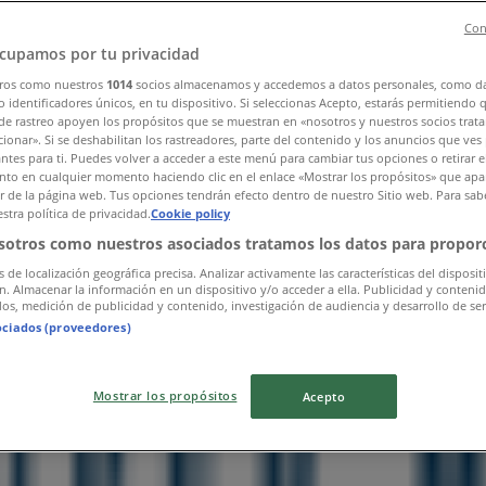
Con
cupamos por tu privacidad
ros como nuestros
1014
socios almacenamos y accedemos a datos personales, como d
 identificadores únicos, en tu dispositivo. Si seleccionas Acepto, estarás permitiendo 
de rastreo apoyen los propósitos que se muestran en «nosotros y nuestros socios trat
ionar». Si se deshabilitan los rastreadores, parte del contenido y los anuncios que ves
antes para ti. Puedes volver a acceder a este menú para cambiar tus opciones o retirar e
to en cualquier momento haciendo clic en el enlace «Mostrar los propósitos» que apar
or de la página web. Tus opciones tendrán efecto dentro de nuestro Sitio web. Para sab
stra política de privacidad.
Cookie policy
sotros como nuestros asociados tratamos los datos para proporc
s de localización geográfica precisa. Analizar activamente las características del disposit
ón. Almacenar la información en un dispositivo y/o acceder a ella. Publicidad y conteni
os, medición de publicidad y contenido, investigación de audiencia y desarrollo de ser
ociados (proveedores)
Mostrar los propósitos
Acepto