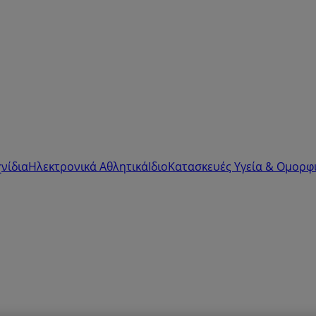
νίδια
Ηλεκτρονικά
Αθλητικά
ΙδιοΚατασκευές
Υγεία & Ομορφ