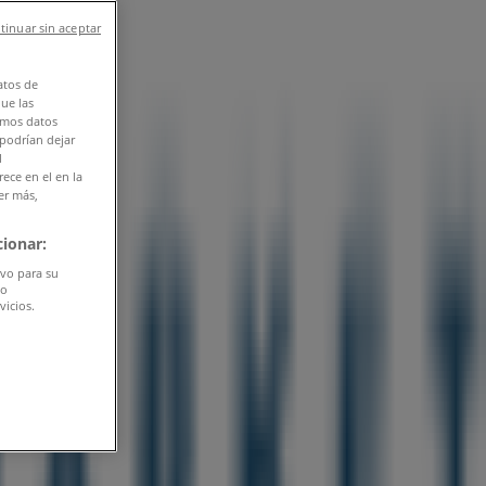
tinuar sin aceptar
atos de
que las
amos datos
 podrían dejar
l
ece en el en la
er más,
ionar:
ivo para su
do
vicios.