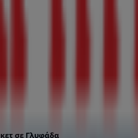
ρκετ σε Γλυφάδα