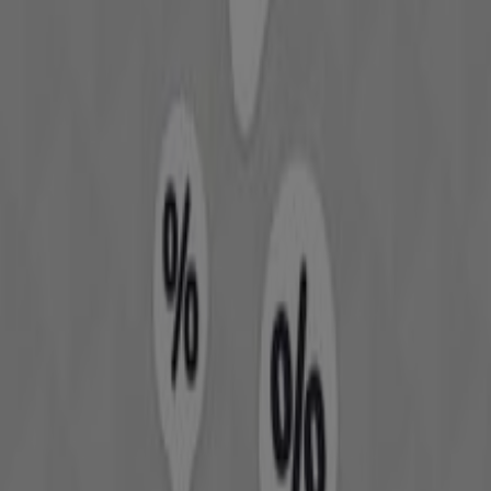
στις επερχόμενες κι τρέχουσες
ενεργές προσφορές
,
στις εκπτώσεις
και στα
χαρακτηριστικά των
προϊόντων
.
Οι κατάλογοι
όλων των
κορυφαίων καταστημάτων
βρίσκονται μερικά κλικ μακριά σας για να σας
βοηθήσουν να πραγματοποιήσετε τις επόμενες
αγορές,
δίχως να χάσετε χρόνο και μάλιστα
στις καλύτερες
τιμές.
Πηγαίνετε στις προσφορές Αθλητικά
Διαφημίσεις