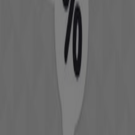
Κατάλογοι Αθλητικά σε Μαρούσι
Φυλλάδια και οι καλύτερες
προσφορές στην Μαρούσι
antivirus
ήχος
λεκάνη
καλάθι
γραφείο
Bluetooth
βερνίκι
νυχιών
παντελόνι
είδη γραφείου
Αθλητικά σε άλλες πόλεις
Αθήνα
Θεσσαλονίκη
Ηράκλειο
Πάτρα
Λάρισα
Μαρούσι
Πειραιάς
Χανιά
Ρόδος
Ιωάννινα
Περιστέρι
Βόλος
Καστελόριζο
Γλυφάδα
Χαλκίδα
Καλλιθέα
Δείτε περισσότερες πόλεις
Η κατηγορία «Αθλητικά»
έχει δημιουργηθεί για να
παρέχει σε κάθε ενδιαφερόμενο
άμεση πρόσβαση και
ενημέρωση
σε όλες τις
συλλογές αθλητικών ειδών
,