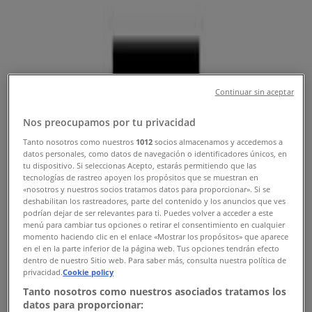
Tiendeo σε Μαρούσι
»
Προσφορές από Αθλητικά σε Μαρούσι
INTERSPORT
Continuar sin aceptar
Nos preocupamos por tu privacidad
Προσφορές INTERSPORT
Tanto nosotros como nuestros
1012
socios almacenamos y accedemos a
datos personales, como datos de navegación o identificadores únicos, en
tu dispositivo. Si seleccionas Acepto, estarás permitiendo que las
tecnologías de rastreo apoyen los propósitos que se muestran en
«nosotros y nuestros socios tratamos datos para proporcionar». Si se
New Balance
deshabilitan los rastreadores, parte del contenido y los anuncios que ves
podrían dejar de ser relevantes para ti. Puedes volver a acceder a este
Προσφορές New Balance
menú para cambiar tus opciones o retirar el consentimiento en cualquier
momento haciendo clic en el enlace «Mostrar los propósitos» que aparece
en el en la parte inferior de la página web. Tus opciones tendrán efecto
dentro de nuestro Sitio web. Para saber más, consulta nuestra política de
privacidad.
Cookie policy
Puma
Tanto nosotros como nuestros asociados tratamos los
datos para proporcionar: