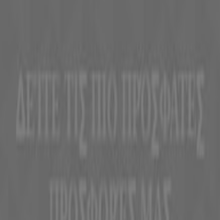
Η Tiendeo είναι μέρος της Shopfully, της τεχνολογικής
εταιρείας που επαναπροσδιορίζει τις τοπικές αγορές
παγκοσμίως.
Tiendeo
Τι ακριβώς κάνουμε
Επιχειρηματικές λύσεις
Νέα και μέσα ενημέρωσης
Εργαστείτε μαζί μας
Kontakt aufnehmen
Αίτημα μάρκετινγκ και επιχειρηματικό αίτημα
Το κατάστημα εντοπίστηκε λανθασμένα στον
χάρτη