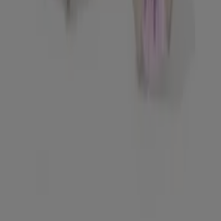
στόχος μας είναι να σας παρέχουμε πρόσβαση σε μια
ευρεία γκάμα προϊόντων στην κατηγορία ,
εξασφαλίζοντας ότι θα βρείτε ακριβώς αυτό που
χρειάζεστε σε αξεπέραστες τιμές.
Εκτιμούμε τη σημασία του να αξιοποιείτε στο έπακρο τις
αγορές σας. Για αυτό το λόγο, έχουμε επιλέξει
προσεκτικά μια ποικιλία προσφορών για το Παντελόνι,
επιτρέποντάς σας να απολαύσετε ποιοτικά προϊόντα
χωρίς να επηρεάσετε τον προϋπολογισμό σας. Η
επιλογή μας καλύπτει μια μεγάλη ποικιλία επιλογών για
να καλύψετε όλες τις ανάγκες και προτιμήσεις σας,
εξασφαλίζοντας ότι κάθε αγορά είναι μια ευκαιρία
εξοικονόμησης.
Επισκεφθείτε την ιστοσελίδα μας και ανακαλύψτε γιατί
είμαστε η αγαπημένη επιλογή χιλιάδων χρηστών που