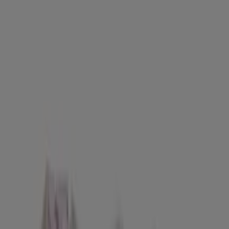
Jeans wide leg
Guess
€ 49.50
Προβολή
€ 49.50
Ροζ Strass 4mm (ασημί δέσιμο)
Claire's