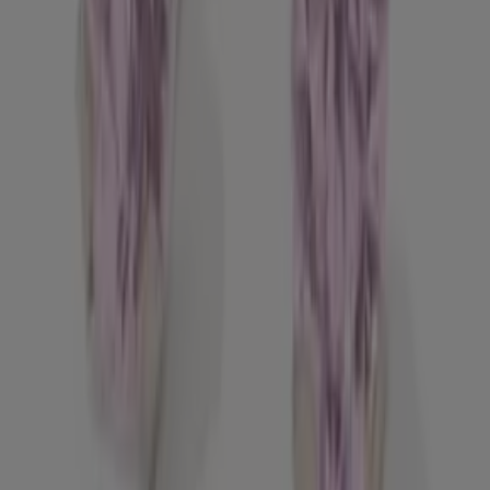
ΜΠΛΕ
Ανδρικό Κοστούμι Slim Fit
Classic Line Για Επίσημες &
Καθημερινές Εμφανίσεις -
€
ΜΠΕΖ Ανδρικό Κοστούμι Slim
-
-
97.99
Fit Classic Line Για Επίσημες &
Καθημερινές Εμφανίσεις -
ΜΠΕΖ
Αυτό μπορεί να σας ενδιαφέρει
σχετικά με παντελόνι
Ανακαλύψτε τις καλύτερες προσφορές για
Παντελόνι τον Αυγούστου 2026!
Αυτόν τον μήνα του Αυγούστου του έτους 2026, είμαστε
ενθουσιασμένοι να σας προσφέρουμε τις πιο ελκυστικές
και ανταγωνιστικές προσφορές για το Παντελόνι που
είναι διαθέσιμες σε όλη την Ελλάδα. Στο Tiendeo, ο