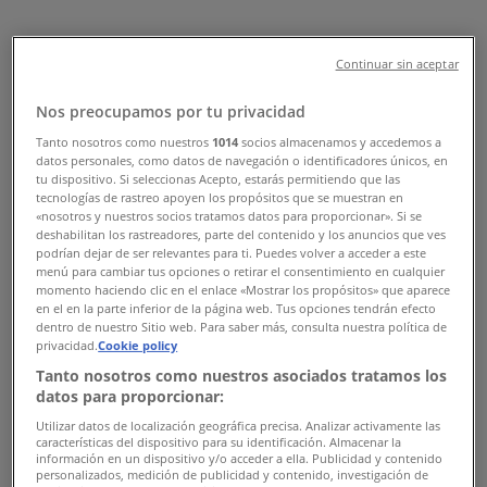
Continuar sin aceptar
Guess
Nos preocupamos por tu privacidad
€ 30.00
Tanto nosotros como nuestros
1014
socios almacenamos y accedemos a
datos personales, como datos de navegación o identificadores únicos, en
tu dispositivo. Si seleccionas Acepto, estarás permitiendo que las
Προβολή
tecnologías de rastreo apoyen los propósitos que se muestran en
«nosotros y nuestros socios tratamos datos para proporcionar». Si se
€ 30.00
deshabilitan los rastreadores, parte del contenido y los anuncios que ves
podrían dejar de ser relevantes para ti. Puedes volver a acceder a este
menú para cambiar tus opciones o retirar el consentimiento en cualquier
Vestido lencero de strass
momento haciendo clic en el enlace «Mostrar los propósitos» que aparece
en el en la parte inferior de la página web. Tus opciones tendrán efecto
dentro de nuestro Sitio web. Para saber más, consulta nuestra política de
privacidad.
Cookie policy
Tanto nosotros como nuestros asociados tratamos los
Guess
datos para proporcionar:
Utilizar datos de localización geográfica precisa. Analizar activamente las
€ 75.00
características del dispositivo para su identificación. Almacenar la
información en un dispositivo y/o acceder a ella. Publicidad y contenido
personalizados, medición de publicidad y contenido, investigación de