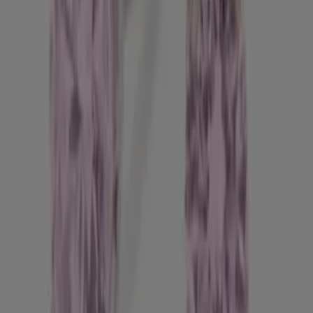
hombros
30.00
€
Vestido lencero de strass
-
-
75.00
€
Joggers cargo corte slim
-
-
70.00
Pantalones jogger de banda
€
-
-
lateral
45.00
€
Nuevo pantalón Faye Chino
-
-
60.00
€
Jeans wide leg
-
-
49.50
€
Ροζ Strass 4mm (ασημί δέσιμο)
-
-
14.99
Ανδρικό Κοστούμι Slim Fit
Classic Line Για Επίσημες &
Καθημερινές Εμφανίσεις -
€
ΜΠΛΕ Ανδρικό Κοστούμι Slim
-
-
97.99
Fit Classic Line Για Επίσημες &
Καθημερινές Εμφανίσεις -