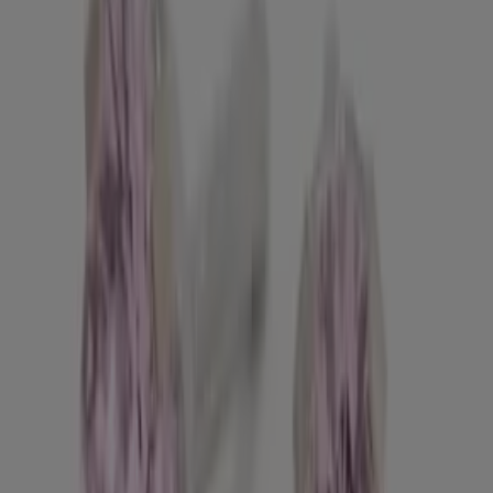
€ 14.99
Προβολή
€ 14.99
Δείτε περισσότερα
Δείτε προσφορές στους
καταλόγους και φυλλάδια
καταστημάτων
παντελόνι τιμής
ΠΡΟΪΟΝ
ΜΆΡΚΑ
ΤΙΜΉ
ΈΚΠΤΩΣΗ
€
Flared trousers with seams
-
-
49.99
Top de punto drapeado sin
€
-
-