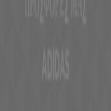
χάρτη
Εβδομαδιαία σχόλια διαφημίσεων
Τεχνικά προβλήματα και γενική ανατροφοδότηση
Ευρετήριο
εμπορικά σήματα
Εταιρίες
Προϊόντα
Πόλεις
Κατέβασε την εφαρμογή Tiendeo
Copyright © Tiendeo ® 2026 · Shopfully Marketing S.L.U. –