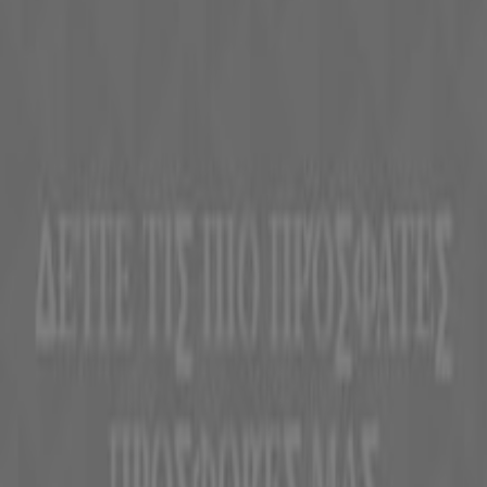
Η Tiendeo είναι μέρος της Shopfully, της τεχνολογικής
εταιρείας που επαναπροσδιορίζει τις τοπικές αγορές
παγκοσμίως.
Tiendeo
Τι ακριβώς κάνουμε
Επιχειρηματικές λύσεις
Νέα και μέσα ενημέρωσης
Εργαστείτε μαζί μας
Kontakt aufnehmen
Αίτημα μάρκετινγκ και επιχειρηματικό αίτημα
Το κατάστημα εντοπίστηκε λανθασμένα στον