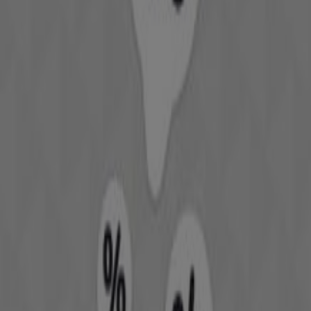
Προσφορές Adidas
Άλλες επιχειρήσεις της Αθλητικά
Γρήγορη ματιά στις Reebok
προσφορές
Κατηγορία:
Αθλητικά
Διαφημίσεις