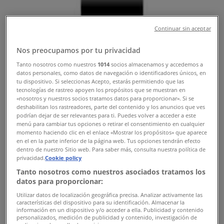
Άλλα καταστήματα Αθλητικά στην
Continuar sin aceptar
πόλη σας
Nos preocupamos por tu privacidad
Γρήγορη ματιά στις Reebok
Tanto nosotros como nuestros
1014
socios almacenamos y accedemos a
datos personales, como datos de navegación o identificadores únicos, en
προσφορές
tu dispositivo. Si seleccionas Acepto, estarás permitiendo que las
tecnologías de rastreo apoyen los propósitos que se muestran en
«nosotros y nuestros socios tratamos datos para proporcionar». Si se
deshabilitan los rastreadores, parte del contenido y los anuncios que ves
podrían dejar de ser relevantes para ti. Puedes volver a acceder a este
Κατηγορία:
Αθλητικά
menú para cambiar tus opciones o retirar el consentimiento en cualquier
momento haciendo clic en el enlace «Mostrar los propósitos» que aparece
Πρόκειται να δημοσιεύσουμε προσφορές από Reebok
en el en la parte inferior de la página web. Tus opciones tendrán efecto
dentro de nuestro Sitio web. Para saber más, consulta nuestra política de
privacidad.
Cookie policy
Διαφημίσεις
Tanto nosotros como nuestros asociados tratamos los
datos para proporcionar:
Utilizar datos de localización geográfica precisa. Analizar activamente las
características del dispositivo para su identificación. Almacenar la
información en un dispositivo y/o acceder a ella. Publicidad y contenido
personalizados, medición de publicidad y contenido, investigación de