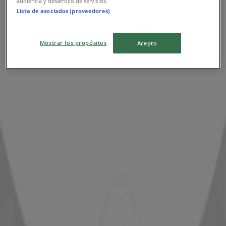
audiencia y desarrollo de servicios.
Lista de asociados (proveedores)
Mostrar los propósitos
Acepto
{"numCatalogs":0}
Άλλοι χρήστες είδαν επίσης
αυτούς τους καταλόγους
INTERSPORT
Προσφορές INTERSPORT