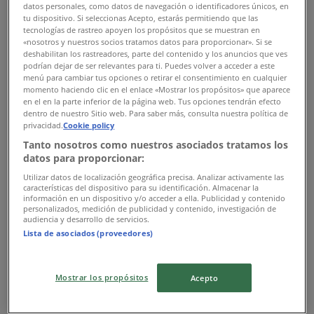
datos personales, como datos de navegación o identificadores únicos, en
Τετάρτη
tu dispositivo. Si seleccionas Acepto, estarás permitiendo que las
09:00 - 21:00
tecnologías de rastreo apoyen los propósitos que se muestran en
«nosotros y nuestros socios tratamos datos para proporcionar». Si se
Πέμπτη
deshabilitan los rastreadores, parte del contenido y los anuncios que ves
09:00 - 21:00
podrían dejar de ser relevantes para ti. Puedes volver a acceder a este
Παρασκευή
menú para cambiar tus opciones o retirar el consentimiento en cualquier
09:00 - 21:00
momento haciendo clic en el enlace «Mostrar los propósitos» que aparece
en el en la parte inferior de la página web. Tus opciones tendrán efecto
Σάββατο
dentro de nuestro Sitio web. Para saber más, consulta nuestra política de
09:00 - 20:00
privacidad.
Cookie policy
Tanto nosotros como nuestros asociados tratamos los
Χάρτης
(+30) 2106100433-4
datos para proporcionar:
Ανοιξε
Μέχρι 21:00
Utilizar datos de localización geográfica precisa. Analizar activamente las
características del dispositivo para su identificación. Almacenar la
información en un dispositivo y/o acceder a ella. Publicidad y contenido
personalizados, medición de publicidad y contenido, investigación de
audiencia y desarrollo de servicios.
Κυριακή
Lista de asociados (proveedores)
Εκλεισε
Mostrar los propósitos
Δευτέρα
Acepto
09:00 - 21:00
Τρίτη