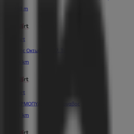
193 m
Inart
28ης Οκτωβρίου 27, Τύρναβος
5.4 km
Inart
ΘΕΡΜΟΠΥΛΩΝ 28, Τύρναβος
6.1 km