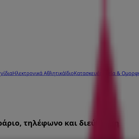
νίδια
Ηλεκτρονικά
Αθλητικά
ΙδιοΚατασκευές
Υγεία & Ομορφ
ράριο, τηλέφωνο και διεύθυνση