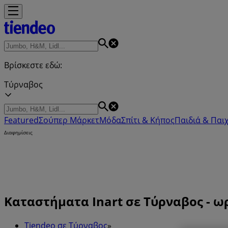
Βρίσκεστε εδώ:
Τύρναβος
Featured
Σούπερ Μάρκετ
Μόδα
Σπίτι & Κήπος
Παιδιά & Παιχ
Διαφημίσεις
Καταστήματα Inart σε Τύρναβος - ω
Tiendeo σε Τύρναβος
»