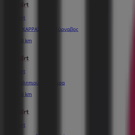
Inart
ΣΤ. ΚΑΡΡΑΣΟΥ 22, Τύρναβος
15.8 km
Inart
Ασκληπιού 14, Λάρισα
15.8 km
Inart