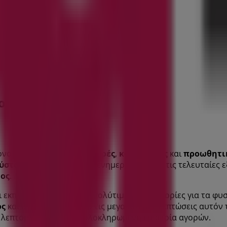
ος σε Τύρναβος
όνο τις καλύτερες
προσφορές
,
καταλόγους
και
προωθητικ
ύστου 2026
, μπορείτε να ενημερωθείτε για τις τελευταίες ε
ος
.
ι εκπτώσεις, αλλά και σε πολύτιμες πληροφορίες για τα φ
ος
και επωφεληθείτε από τις μεγαλύτερες εκπτώσεις αυτόν
ς λεπτομέρειες για μια ολοκληρωμένη εμπειρία αγορών.