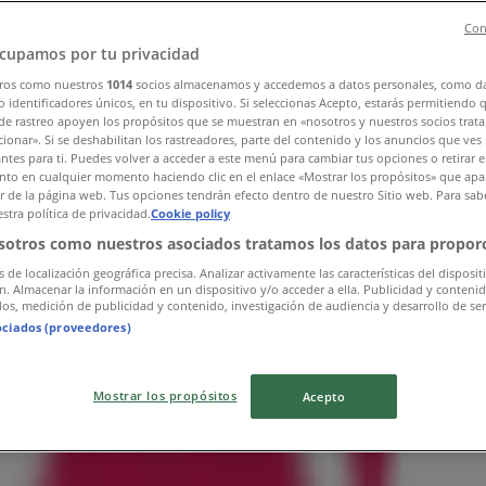
Con
cupamos por tu privacidad
ros como nuestros
1014
socios almacenamos y accedemos a datos personales, como d
 identificadores únicos, en tu dispositivo. Si seleccionas Acepto, estarás permitiendo 
de rastreo apoyen los propósitos que se muestran en «nosotros y nuestros socios trat
ionar». Si se deshabilitan los rastreadores, parte del contenido y los anuncios que ves
antes para ti. Puedes volver a acceder a este menú para cambiar tus opciones o retirar e
to en cualquier momento haciendo clic en el enlace «Mostrar los propósitos» que apar
or de la página web. Tus opciones tendrán efecto dentro de nuestro Sitio web. Para sab
stra política de privacidad.
Cookie policy
sotros como nuestros asociados tratamos los datos para proporc
s de localización geográfica precisa. Analizar activamente las características del disposit
ón. Almacenar la información en un dispositivo y/o acceder a ella. Publicidad y conteni
os, medición de publicidad y contenido, investigación de audiencia y desarrollo de ser
ociados (proveedores)
Mostrar los propósitos
Acepto