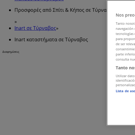
Προσφορές από Σπίτι & Κήπος σε Τύρναβος
Nos preo
»
Tanto nosot
Inart σε Τύρναβος
»
navegación o
tecnologías 
Inart καταστήματα σε Τύρναβος
para proporc
de ser relev
consentimien
Διαφημίσεις
parte inferi
consulta nue
Tanto no
Utilizar dato
identificaci
personalizad
Lista de as