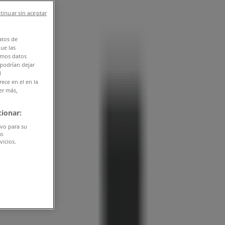
tinuar sin aceptar
atos de
que las
amos datos
 podrían dejar
l
ece en el en la
er más,
ionar:
ivo para su
do
vicios.