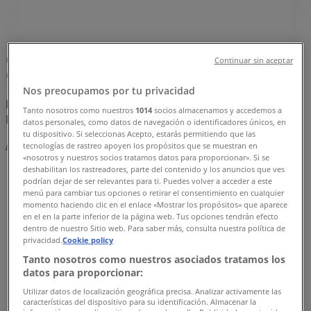
Παρουσίαση σε Πειραιάς
»
Παρουσίαση | Ι. Δραγάτση 2-4
Χάρτης
2104137971
Continuar sin aceptar
Χάρτης
2104137971
Nos preocupamos por tu privacidad
Πρόκειται να δημοσιεύσουμε προσφορές από
Tanto nosotros como nuestros
1014
socios almacenamos y accedemos a
Παρουσίαση
datos personales, como datos de navegación o identificadores únicos, en
tu dispositivo. Si seleccionas Acepto, estarás permitiendo que las
tecnologías de rastreo apoyen los propósitos que se muestran en
Διαφημίσεις
«nosotros y nuestros socios tratamos datos para proporcionar». Si se
deshabilitan los rastreadores, parte del contenido y los anuncios que ves
podrían dejar de ser relevantes para ti. Puedes volver a acceder a este
menú para cambiar tus opciones o retirar el consentimiento en cualquier
momento haciendo clic en el enlace «Mostrar los propósitos» que aparece
en el en la parte inferior de la página web. Tus opciones tendrán efecto
dentro de nuestro Sitio web. Para saber más, consulta nuestra política de
privacidad.
Cookie policy
Tanto nosotros como nuestros asociados tratamos los
datos para proporcionar:
Utilizar datos de localización geográfica precisa. Analizar activamente las
características del dispositivo para su identificación. Almacenar la