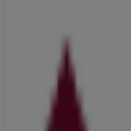
Leonard's
Αγ. Κωνσταντίνου 15, Πειραιάς
64 m
Ανοιξε
NIKE
125, karaiskou, Αθήνα
92 m
Ανοιξε