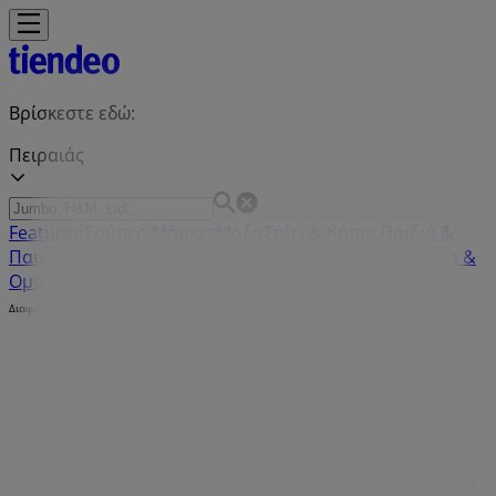
Βρίσκεστε εδώ:
Πειραιάς
Featured
Σούπερ Μάρκετ
Μόδα
Σπίτι & Κήπος
Παιδιά &
Παιχνίδια
Ηλεκτρονικά
Αθλητικά
ΙδιοΚατασκευές
Υγεία &
Ομορφιά
Εστιατόρια
Μηχανοκίνηση
Ταξίδια
Διαφημίσεις
Tiendeo σε Πειραιάς
»
Προσφορές από Σπίτι & Κήπος σε Πειραιάς
»