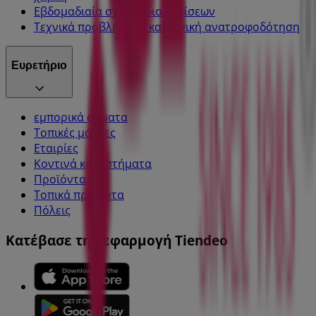
Εβδομαδιαία σχόλια διαφημίσεων
Τεχνικά προβλήματα και γενική ανατροφοδότηση
Ευρετήριο
εμπορικά σήματα
Τοπικές μάρκες
Εταιρίες
Κοντινά καταστήματα
Προϊόντα
Τοπικά προϊόντα
Πόλεις
Κατέβασε την εφαρμογή Tiendeo