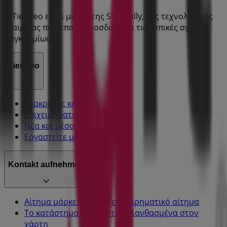
Η Tiendeo είναι μέρος της Shopfully, της τεχνολογικής
εταιρείας που επαναπροσδιορίζει τις τοπικές αγορές
παγκοσμίως.
Tiendeo
Τι ακριβώς κάνουμε
Επιχειρηματικές λύσεις
Νέα και μέσα ενημέρωσης
Εργαστείτε μαζί μας
Kontakt aufnehmen
Αίτημα μάρκετινγκ και επιχειρηματικό αίτημα
Το κατάστημα εντοπίστηκε λανθασμένα στον
χάρτη