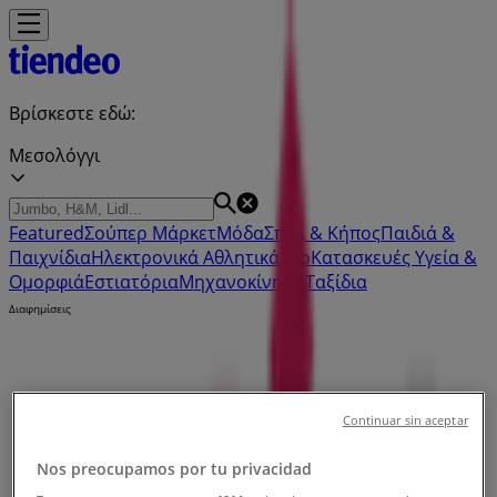
Βρίσκεστε εδώ:
Μεσολόγγι
Featured
Σούπερ Μάρκετ
Μόδα
Σπίτι & Κήπος
Παιδιά &
Παιχνίδια
Ηλεκτρονικά
Αθλητικά
ΙδιοΚατασκευές
Υγεία &
Ομορφιά
Εστιατόρια
Μηχανοκίνηση
Ταξίδια
Διαφημίσεις
Tiendeo σε Μεσολόγγι
»
Continuar sin aceptar
Προσφορές από Σπίτι & Κήπος σε Μεσολόγγι
Nos preocupamos por tu privacidad
»