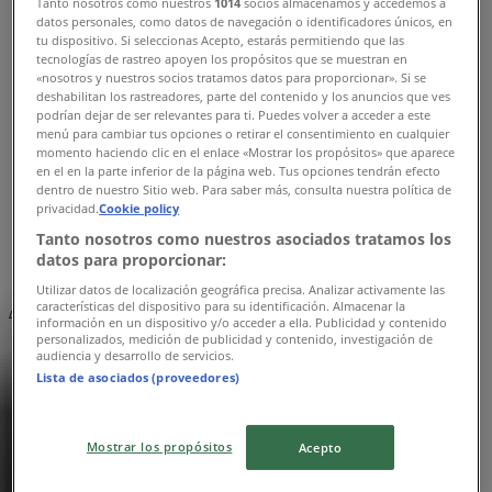
Tanto nosotros como nuestros
1014
socios almacenamos y accedemos a
Inart σε Μεσολόγγι
»
datos personales, como datos de navegación o identificadores únicos, en
tu dispositivo. Si seleccionas Acepto, estarás permitiendo que las
Inart καταστήματα σε Μεσολόγγι
tecnologías de rastreo apoyen los propósitos que se muestran en
«nosotros y nuestros socios tratamos datos para proporcionar». Si se
deshabilitan los rastreadores, parte del contenido y los anuncios que ves
podrían dejar de ser relevantes para ti. Puedes volver a acceder a este
menú para cambiar tus opciones o retirar el consentimiento en cualquier
Inart
momento haciendo clic en el enlace «Mostrar los propósitos» que aparece
en el en la parte inferior de la página web. Tus opciones tendrán efecto
ΕΛ.ΠΟΛΙΟΡΚΗΜΕΝΩΝ 43, Μεσολόγγι
dentro de nuestro Sitio web. Para saber más, consulta nuestra política de
privacidad.
Cookie policy
51 m
Tanto nosotros como nuestros asociados tratamos los
datos para proporcionar:
Utilizar datos de localización geográfica precisa. Analizar activamente las
características del dispositivo para su identificación. Almacenar la
Διαφημίσεις
información en un dispositivo y/o acceder a ella. Publicidad y contenido
personalizados, medición de publicidad y contenido, investigación de
audiencia y desarrollo de servicios.
Lista de asociados (proveedores)
Mostrar los propósitos
Acepto