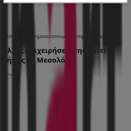
Πρόκειται να δημοσιεύσουμε προσφορές από Inart
Άλλες επιχειρήσεις της Σπίτι &
Κήπος σε Μεσολόγγι
Διαφημίσεις