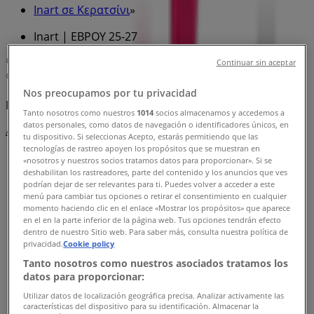
Inart σε Κερατσίνι
»
Inart | ΕΒΡΟΥ 25-27
Χάρτης
2104611014
Continuar sin aceptar
Χάρτης
2104611014
Nos preocupamos por tu privacidad
Πρόκειται να δημοσιεύσουμε προσφορές από Inart
Tanto nosotros como nuestros
1014
socios almacenamos y accedemos a
datos personales, como datos de navegación o identificadores únicos, en
Διαφημίσεις
tu dispositivo. Si seleccionas Acepto, estarás permitiendo que las
tecnologías de rastreo apoyen los propósitos que se muestran en
«nosotros y nuestros socios tratamos datos para proporcionar». Si se
deshabilitan los rastreadores, parte del contenido y los anuncios que ves
podrían dejar de ser relevantes para ti. Puedes volver a acceder a este
menú para cambiar tus opciones o retirar el consentimiento en cualquier
momento haciendo clic en el enlace «Mostrar los propósitos» que aparece
en el en la parte inferior de la página web. Tus opciones tendrán efecto
dentro de nuestro Sitio web. Para saber más, consulta nuestra política de
privacidad.
Cookie policy
Tanto nosotros como nuestros asociados tratamos los
datos para proporcionar:
Utilizar datos de localización geográfica precisa. Analizar activamente las
características del dispositivo para su identificación. Almacenar la