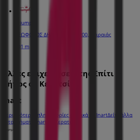
Triumph
ΛΕΩΦΟΡΟΣ ΔΗΜΟΚΡΑΤΙΑΣ 200, Πειραιάς
401 m
Άλλες επιχειρήσεις της Σπίτι &
Κήπος σε Κερατσίνι
Inart
Περισσότερες πληροφορίες σχετικά με Inart
Δείτε άλλα
καταστήματα Inart σε Κερατσίνι
Διαφημίσεις