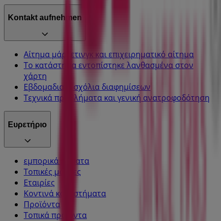
Kontakt aufnehmen
Αίτημα μάρκετινγκ και επιχειρηματικό αίτημα
Το κατάστημα εντοπίστηκε λανθασμένα στον
χάρτη
Εβδομαδιαία σχόλια διαφημίσεων
Τεχνικά προβλήματα και γενική ανατροφοδότηση
Ευρετήριο
εμπορικά σήματα
Τοπικές μάρκες
Εταιρίες
Κοντινά καταστήματα
Προϊόντα
Τοπικά προϊόντα