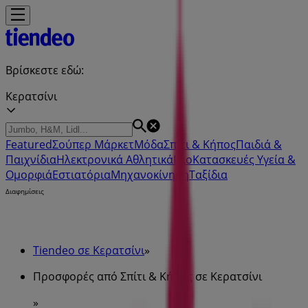
Βρίσκεστε εδώ:
Κερατσίνι
Featured
Σούπερ Μάρκετ
Μόδα
Σπίτι & Κήπος
Παιδιά &
Παιχνίδια
Ηλεκτρονικά
Αθλητικά
ΙδιοΚατασκευές
Υγεία &
Ομορφιά
Εστιατόρια
Μηχανοκίνηση
Ταξίδια
Διαφημίσεις
Tiendeo σε Κερατσίνι
»
Προσφορές από Σπίτι & Κήπος σε Κερατσίνι
»