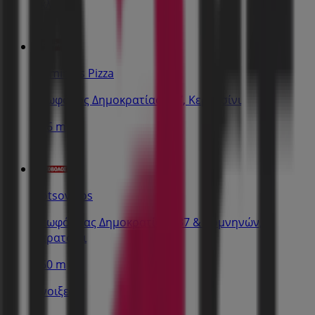
Εκλεισε
Domino's Pizza
Λεωφόρος Δημοκρατίας 117, Κερατσίνι
356 m
Kotsovolos
Λεωφόροας Δημοκρατίας 137 & Κομνηνών,
Κερατσίνι
360 m
Ανοιξε