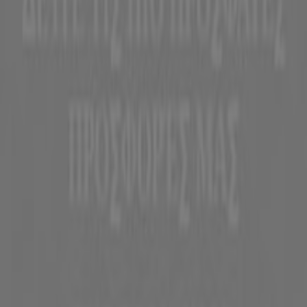
Τι ακριβώς κάνουμε
Επιχειρηματικές λύσεις
Νέα και μέσα ενημέρωσης
Εργαστείτε μαζί μας
Kontakt aufnehmen
Αίτημα μάρκετινγκ και επιχειρηματικό αίτημα
Το κατάστημα εντοπίστηκε λανθασμένα στον
χάρτη
Εβδομαδιαία σχόλια διαφημίσεων
Τεχνικά προβλήματα και γενική ανατροφοδότηση
Ευρετήριο
εμπορικά σήματα