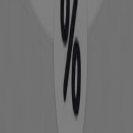
Κατάλογοι Υγεία & Ομορφιά σε
Ιωάννινα
Φυλλάδια και οι καλύτερες
προσφορές στην Ιωάννινα
antivirus
ήχος
λεκάνη
καλάθι
γραφείο
Bluetooth
βερνίκι