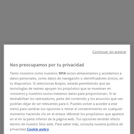
Tiendeo σε Ιωάννινα
»
Προσφορές από Υγεία & Ομορφιά σε Ιωάννινα
Νέος
Continuar sin aceptar
ORIFLAME
Nos preocupamos por tu privacidad
Ανακαλύψτε ελκυστικές προσφορές
Tanto nosotros como nuestros
1014
socios almacenamos y accedemos a
datos personales, como datos de navegación o identificadores únicos, en
Λήγει στις 25/8
Ιωάννινα
tu dispositivo. Si seleccionas Acepto, estarás permitiendo que las
tecnologías de rastreo apoyen los propósitos que se muestran en
«nosotros y nuestros socios tratamos datos para proporcionar». Si se
deshabilitan los rastreadores, parte del contenido y los anuncios que ves
podrían dejar de ser relevantes para ti. Puedes volver a acceder a este
AVON
menú para cambiar tus opciones o retirar el consentimiento en cualquier
momento haciendo clic en el enlace «Mostrar los propósitos» que aparece
Catalogue
en el en la parte inferior de la página web. Tus opciones tendrán efecto
dentro de nuestro Sitio web. Para saber más, consulta nuestra política de
privacidad.
Cookie policy
Λήγει στις 15/8
Ιωάννινα