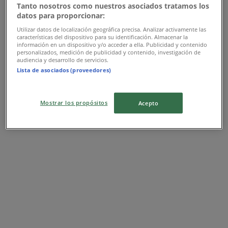
Tanto nosotros como nuestros asociados tratamos los
datos para proporcionar:
Utilizar datos de localización geográfica precisa. Analizar activamente las
AVON
características del dispositivo para su identificación. Almacenar la
información en un dispositivo y/o acceder a ella. Publicidad y contenido
personalizados, medición de publicidad y contenido, investigación de
We.avon.digital Catalogue.com
audiencia y desarrollo de servicios.
Lista de asociados (proveedores)
Λήγει στις 31/8
Ιωάννινα
Mostrar los propósitos
Acepto
Hondos Center
Προσφορές Hondos Center
Διαφημίσεις