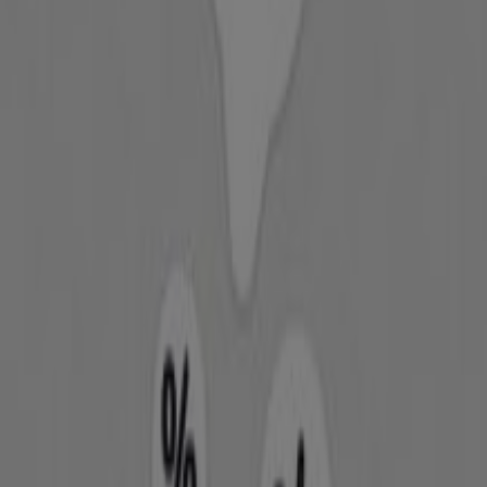
νυχιών
παντελόνι
είδη γραφείου
Υγεία & Ομορφιά σε άλλες πόλεις
Αθήνα
Θεσσαλονίκη
Ηράκλειο
Πάτρα
Λάρισα
Μαρούσι
Πειραιάς
Χανιά
Ρόδος
Ιωάννινα
Περιστέρι
Βόλος
Καστελόριζο
Γλυφάδα
Χαλκίδα
Καλλιθέα
Δείτε περισσότερες πόλεις
Η κατηγορία «Υγεία & Ομορφιά»
έχει δημιουργηθεί
για να παρέχει στους επισκέπτες μας, εκτός από
πλήρη
και αξιόπιστη ενημέρωση
σχετικά με τα
προϊόντα
ομορφιάς και περιποίησης, πρόσβαση σε μοναδικές
προσφορές, εκπτωτικούς κωδικούς και κουπόνια
για τις αγορές τους.
Επώνυμα προϊόντα
από
κορυφαία και τοπικά
πολυκαταστήματα
βρίσκονται συγκεντρωμένα
μπροστά στις οθόνες σας,
εξοικονομώντας σας χρόνο