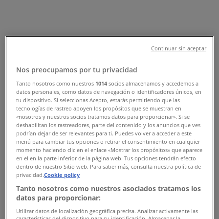
Άλλα καταστήματα Υγεία &
Ομορφιά στην πόλη σας
Continuar sin aceptar
Γρήγορη ματιά στις MAC Cosmetics
Nos preocupamos por tu privacidad
προσφορές
Tanto nosotros como nuestros
1014
socios almacenamos y accedemos a
datos personales, como datos de navegación o identificadores únicos, en
tu dispositivo. Si seleccionas Acepto, estarás permitiendo que las
tecnologías de rastreo apoyen los propósitos que se muestran en
Κατηγορία:
Υγεία & Ομορφιά
«nosotros y nuestros socios tratamos datos para proporcionar». Si se
deshabilitan los rastreadores, parte del contenido y los anuncios que ves
Πρόκειται να δημοσιεύσουμε προσφορές από MAC
podrían dejar de ser relevantes para ti. Puedes volver a acceder a este
menú para cambiar tus opciones o retirar el consentimiento en cualquier
Cosmetics
momento haciendo clic en el enlace «Mostrar los propósitos» que aparece
en el en la parte inferior de la página web. Tus opciones tendrán efecto
Διαφημίσεις
dentro de nuestro Sitio web. Para saber más, consulta nuestra política de
privacidad.
Cookie policy
Tanto nosotros como nuestros asociados tratamos los
datos para proporcionar:
Utilizar datos de localización geográfica precisa. Analizar activamente las
características del dispositivo para su identificación. Almacenar la