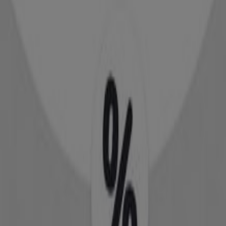
-5 ημέρες
AVON
Catalogue
Λήγει στις 15/8
AVON
We.avon.digital Catalogue.com
Λήγει στις 31/8
Hondos Center