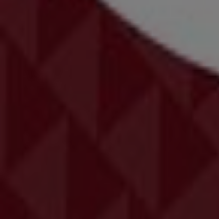
Κατάλογοι Εστιατόρια σε Ιωάννινα
Φυλλάδια και οι καλύτερες προσφο
antivirus
ήχος
λεκάνη
καλάθι
γραφείο
Bluetooth
βερνίκι νυχ
Εστιατόρια σε άλλες πόλεις
Αθήνα
Θεσσαλονίκη
Ηράκλειο
Πάτρα
Λάρισα
Μ
Δείτε περισσότερες πόλεις
Η κατηγορία «Εστιατόρια»
περιλαμβάνει όλες τις
απαρα
προσφορές
και τα
ενεργά εκπτωτικά κουπόνια
για να 
Πηγαίνετε στις προσφορές Εστιατόρια
Διαφημίσεις