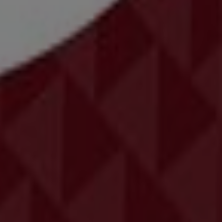
Βόλος
Καστελόριζο
Γλυφάδα
Χαλκίδα
Καλλιθέα
στήματα εστίασης
, τα
μενού
τους, τις
ενεργές