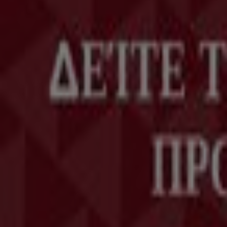
Η Tiendeo είναι μέρος της Shopfully, της τεχνολογι
Tiendeo
Τι ακριβώς κάνουμε
Επιχειρηματικές λύσεις
Νέα και μέσα ενημέρωσης
Εργαστείτε μαζί μας
Kontakt aufnehmen
Αίτημα μάρκετινγκ και επιχειρηματικό αίτημα
Το κατάστημα εντοπίστηκε λανθασμένα στον χάρτη
Εβδομαδιαία σχόλια διαφημίσεων
Τεχνικά προβλήματα και γενική ανατροφοδότηση
Ευρετήριο
εμπορικά σήματα