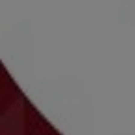
Domino's Pizza
Προσφορές Domino's Pizza
Διαφημίσεις