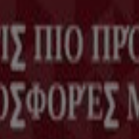
κής εταιρείας που επαναπροσδιορίζει τις τοπικές αγορές πα