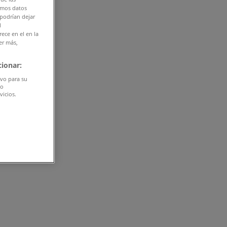
amos datos
 podrían dejar
l
ece en el en la
er más,
ionar:
ivo para su
do
vicios.