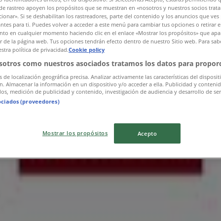
de rastreo apoyen los propósitos que se muestran en «nosotros y nuestros socios trat
ionar». Si se deshabilitan los rastreadores, parte del contenido y los anuncios que ves
antes para ti. Puedes volver a acceder a este menú para cambiar tus opciones o retirar e
to en cualquier momento haciendo clic en el enlace «Mostrar los propósitos» que apar
or de la página web. Tus opciones tendrán efecto dentro de nuestro Sitio web. Para sab
stra política de privacidad.
Cookie policy
sotros como nuestros asociados tratamos los datos para proporc
s de localización geográfica precisa. Analizar activamente las características del disposit
ón. Almacenar la información en un dispositivo y/o acceder a ella. Publicidad y conteni
os, medición de publicidad y contenido, investigación de audiencia y desarrollo de ser
ociados (proveedores)
Mostrar los propósitos
Acepto