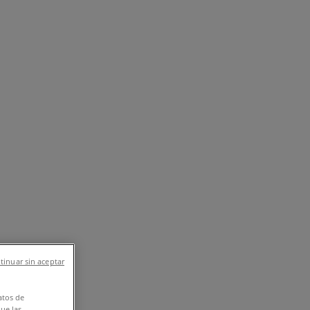
ιά
Εστιατόρια
Μηχανοκίνηση
Ταξίδια
tinuar sin aceptar
atos de
que las