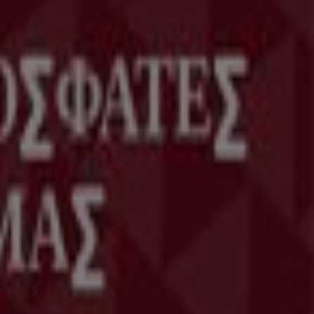
γκοσμίως.