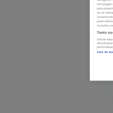
tecnologías 
Προσφορές από Εστιατόρια σε Ιωάννινα
para proporc
de ser relev
consentimien
Διαφημίσεις
parte inferi
consulta nue
Tanto no
Utilizar dato
identificaci
personalizad
Lista de as