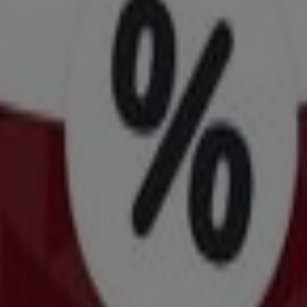
ρές στην Ιωάννινα
ιών
παντελόνι
είδη γραφείου
αρούσι
Πειραιάς
Χανιά
Ρόδος
Ιωάννινα
Περιστέρι
ίτητες και αξιόπιστες πληροφορίες
σχετικά με τα
κατα
απολαύσει όποιος το επιθυμεί
οικονομικά
το γεύμα του.