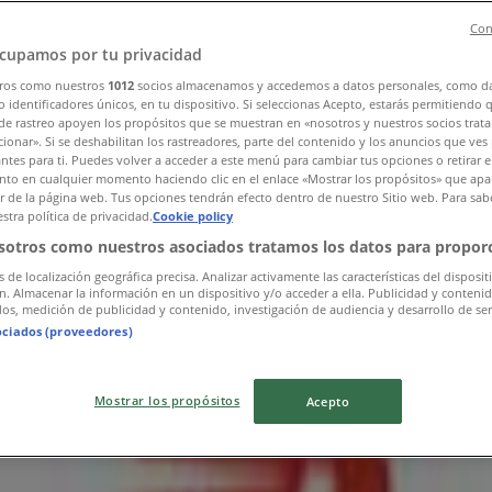
Con
cupamos por tu privacidad
ros como nuestros
1012
socios almacenamos y accedemos a datos personales, como d
 identificadores únicos, en tu dispositivo. Si seleccionas Acepto, estarás permitiendo 
de rastreo apoyen los propósitos que se muestran en «nosotros y nuestros socios trat
ionar». Si se deshabilitan los rastreadores, parte del contenido y los anuncios que ves
antes para ti. Puedes volver a acceder a este menú para cambiar tus opciones o retirar e
to en cualquier momento haciendo clic en el enlace «Mostrar los propósitos» que apar
or de la página web. Tus opciones tendrán efecto dentro de nuestro Sitio web. Para sab
stra política de privacidad.
Cookie policy
sotros como nuestros asociados tratamos los datos para proporc
s de localización geográfica precisa. Analizar activamente las características del disposit
ón. Almacenar la información en un dispositivo y/o acceder a ella. Publicidad y conteni
os, medición de publicidad y contenido, investigación de audiencia y desarrollo de ser
ociados (proveedores)
Mostrar los propósitos
Acepto