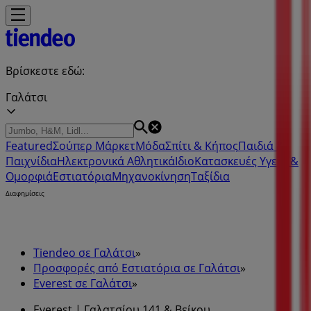
Βρίσκεστε εδώ:
Γαλάτσι
Featured
Σούπερ Μάρκετ
Μόδα
Σπίτι & Κήπος
Παιδιά &
Παιχνίδια
Ηλεκτρονικά
Αθλητικά
ΙδιοΚατασκευές
Υγεία &
Ομορφιά
Εστιατόρια
Μηχανοκίνηση
Ταξίδια
Διαφημίσεις
Tiendeo σε Γαλάτσι
»
Προσφορές από Εστιατόρια σε Γαλάτσι
»
Everest σε Γαλάτσι
»
Everest | Γαλατσίου 141 & Βείκου