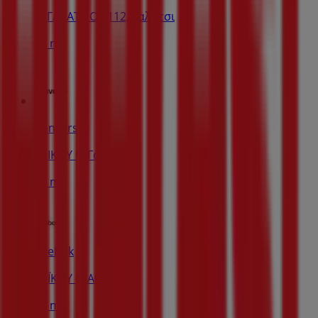
Λ. ΓΑΛΑΤΣΙΟΥ 112, Γαλάτσι
46 m
Converse
ΒΕΙΚΟΥ 6, Γαλάτσι
70 m
Reebok
ΒΕΪΚΟΥ 6, Αθήνα
79 m