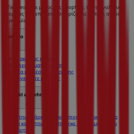
Η Tiendeo είναι μέρος της Shopfully, της τεχνολογικής
εταιρείας που επαναπροσδιορίζει τις τοπικές αγορές
παγκοσμίως.
Tiendeo
Τι ακριβώς κάνουμε
Επιχειρηματικές λύσεις
Νέα και μέσα ενημέρωσης
Εργαστείτε μαζί μας
Kontakt aufnehmen
Αίτημα μάρκετινγκ και επιχειρηματικό αίτημα
Το κατάστημα εντοπίστηκε λανθασμένα στον
χάρτη