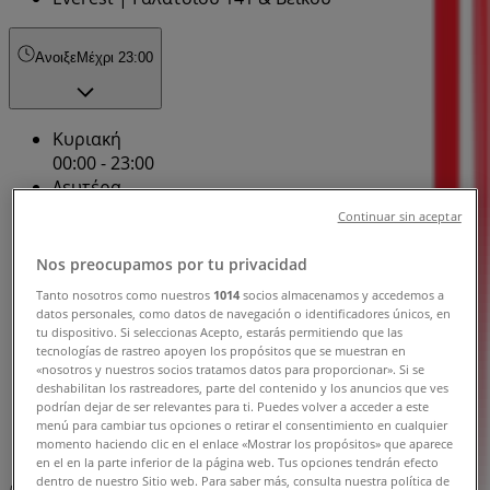
Ανοιξε
Μέχρι 23:00
Κυριακή
00:00 - 23:00
Δευτέρα
00:00 - 23:00
Continuar sin aceptar
Τρίτη
00:00 - 23:00
Nos preocupamos por tu privacidad
Τετάρτη
Tanto nosotros como nuestros
1014
socios almacenamos y accedemos a
00:00 - 23:00
datos personales, como datos de navegación o identificadores únicos, en
Πέμπτη
tu dispositivo. Si seleccionas Acepto, estarás permitiendo que las
tecnologías de rastreo apoyen los propósitos que se muestran en
00:00 - 23:00
«nosotros y nuestros socios tratamos datos para proporcionar». Si se
Παρασκευή
deshabilitan los rastreadores, parte del contenido y los anuncios que ves
00:00 - 23:00
podrían dejar de ser relevantes para ti. Puedes volver a acceder a este
Σάββατο
menú para cambiar tus opciones o retirar el consentimiento en cualquier
momento haciendo clic en el enlace «Mostrar los propósitos» que aparece
00:00 - 23:00
en el en la parte inferior de la página web. Tus opciones tendrán efecto
dentro de nuestro Sitio web. Para saber más, consulta nuestra política de