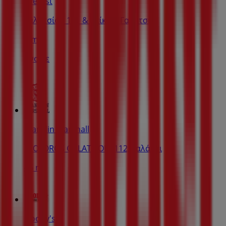
Everest
Γαλατσίου 141 & Βείκου, Γαλάτσι
5 m
Ανοιξε
Franklin Marshall
LEOFOROS GALATSIOU, 112, Γαλάτσι
46 m
Goody's