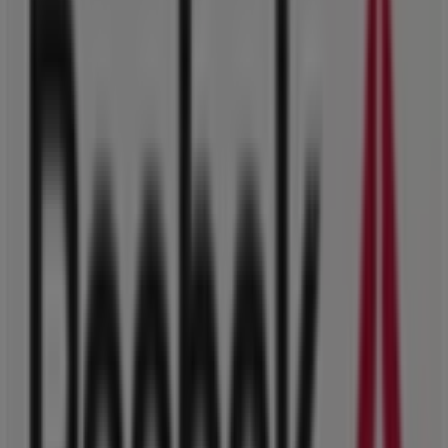
Coffee Island
Γ' Σεπτεμβρίου 38 & Στουρνάρη, Αθήνα
137 m
Ανοιξε
Converse
Λ. ΠΑΤΗΣΙΩΝ 39, Αθήνα
171 m
United Colors of Benetton Kids