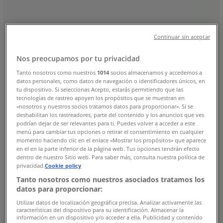
Χάρτης
Χάρτης
Continuar sin aceptar
Πρόκειται να δημοσιεύσουμε προσφορές από Reebok
Nos preocupamos por tu privacidad
Διαφημίσεις
Tanto nosotros como nuestros
1014
socios almacenamos y accedemos a
datos personales, como datos de navegación o identificadores únicos, en
tu dispositivo. Si seleccionas Acepto, estarás permitiendo que las
tecnologías de rastreo apoyen los propósitos que se muestran en
«nosotros y nuestros socios tratamos datos para proporcionar». Si se
deshabilitan los rastreadores, parte del contenido y los anuncios que ves
podrían dejar de ser relevantes para ti. Puedes volver a acceder a este
menú para cambiar tus opciones o retirar el consentimiento en cualquier
momento haciendo clic en el enlace «Mostrar los propósitos» que aparece
en el en la parte inferior de la página web. Tus opciones tendrán efecto
dentro de nuestro Sitio web. Para saber más, consulta nuestra política de
privacidad.
Cookie policy
Tanto nosotros como nuestros asociados tratamos los
datos para proporcionar:
Utilizar datos de localización geográfica precisa. Analizar activamente las
características del dispositivo para su identificación. Almacenar la
Κοντινά καταστήματα
información en un dispositivo y/o acceder a ella. Publicidad y contenido