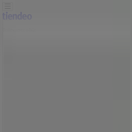
Βρίσκεστε εδώ:
Αθήνα
Featured
Σούπερ Μάρκετ
Μόδα
Σπίτι & Κήπος
Παιδιά &
Παιχνίδια
Ηλεκτρονικά
Αθλητικά
ΙδιοΚατασκευές
Υγεία &
Ομορφιά
Εστιατόρια
Μηχανοκίνηση
Ταξίδια
Διαφημίσεις
Tiendeo σε Αθήνα
»
Προσφορές από Αθλητικά σε Αθήνα
»
Reebok σε Αθήνα
»
Reebok | ΒΕΪΚΟΥ 6