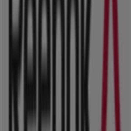
36 GEORGIOU AVEROF, Αθήνα
201 m
Άλλες επιχειρήσεις της Αθλητικά
σε Αθήνα
Reebok
Περισσότερες πληροφορίες σχετικά με Reebok
Δείτε
άλλα καταστήματα Reebok σε Αθήνα
Διαφημίσεις