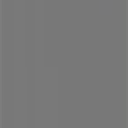
Αίτημα μάρκετινγκ και επιχειρηματικό αίτημα
Το κατάστημα εντοπίστηκε λανθασμένα στον
χάρτη
Εβδομαδιαία σχόλια διαφημίσεων
Τεχνικά προβλήματα και γενική ανατροφοδότηση
Ευρετήριο
εμπορικά σήματα
Τοπικές μάρκες
Εταιρίες
Κοντινά καταστήματα
Προϊόντα
Τοπικά προϊόντα
Πόλεις
Κατέβασε την εφαρμογή Tiendeo