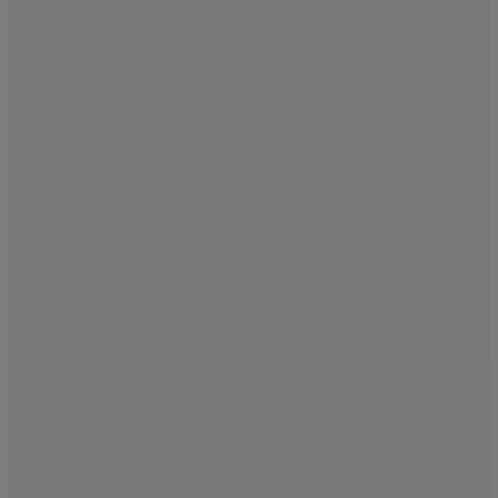
Αίτημα μάρκετινγκ και επιχειρηματικό αίτημα
Το κατάστημα εντοπίστηκε λανθασμένα στον
χάρτη
Εβδομαδιαία σχόλια διαφημίσεων
Τεχνικά προβλήματα και γενική ανατροφοδότηση
Ευρετήριο
εμπορικά σήματα
Τοπικές μάρκες
Εταιρίες
Κοντινά καταστήματα
Προϊόντα
Τοπικά προϊόντα
Πόλεις
Κατέβασε την εφαρμογή Tiendeo