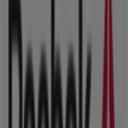
Coffee Island
Γ' Σεπτεμβρίου 38 & Στουρνάρη, Αθήνα
137 m
Εκλεισε
Converse
Λ. ΠΑΤΗΣΙΩΝ 39, Αθήνα
171 m
United Colors of Benetton Kids