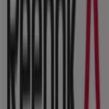
36 GEORGIOU AVEROF, Αθήνα
201 m
Άλλες επιχειρήσεις της Αθλητικά
σε Αθήνα
Reebok
Περισσότερες πληροφορίες σχετικά με Reebok
Δείτε
άλλα καταστήματα Reebok σε Αθήνα
Διαφημίσεις