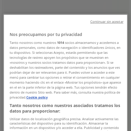
Χάρτης
Χάρτης
Continuar sin aceptar
Πρόκειται να δημοσιεύσουμε προσφορές από Reebok
Nos preocupamos por tu privacidad
Διαφημίσεις
Tanto nosotros como nuestros
1014
socios almacenamos y accedemos a
datos personales, como datos de navegación o identificadores únicos, en
tu dispositivo. Si seleccionas Acepto, estarás permitiendo que las
tecnologías de rastreo apoyen los propósitos que se muestran en
«nosotros y nuestros socios tratamos datos para proporcionar». Si se
deshabilitan los rastreadores, parte del contenido y los anuncios que ves
podrían dejar de ser relevantes para ti. Puedes volver a acceder a este
menú para cambiar tus opciones o retirar el consentimiento en cualquier
momento haciendo clic en el enlace «Mostrar los propósitos» que aparece
en el en la parte inferior de la página web. Tus opciones tendrán efecto
dentro de nuestro Sitio web. Para saber más, consulta nuestra política de
privacidad.
Cookie policy
Tanto nosotros como nuestros asociados tratamos los
datos para proporcionar:
Utilizar datos de localización geográfica precisa. Analizar activamente las
características del dispositivo para su identificación. Almacenar la
Κοντινά καταστήματα
información en un dispositivo y/o acceder a ella. Publicidad y contenido