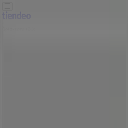
Βρίσκεστε εδώ:
Αθήνα
Featured
Σούπερ Μάρκετ
Μόδα
Σπίτι & Κήπος
Παιδιά &
Παιχνίδια
Ηλεκτρονικά
Αθλητικά
ΙδιοΚατασκευές
Υγεία &
Ομορφιά
Εστιατόρια
Μηχανοκίνηση
Ταξίδια
Διαφημίσεις
Tiendeo σε Αθήνα
»
Προσφορές από Αθλητικά σε Αθήνα
»
Reebok σε Αθήνα
»
Reebok | ΚΑΠΟΔΙΣΤΡΙΟΥ 5