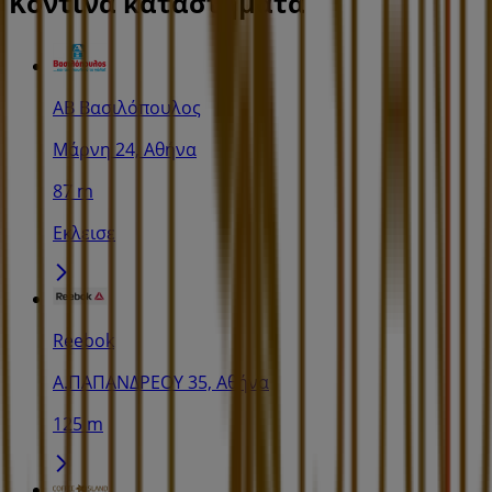
Κοντινά καταστήματα
ΑΒ Βασιλόπουλος
Μάρνη 24, Αθήνα
87 m
Εκλεισε
Reebok
Α.ΠΑΠΑΝΔΡΕΟΥ 35, Αθήνα
125 m