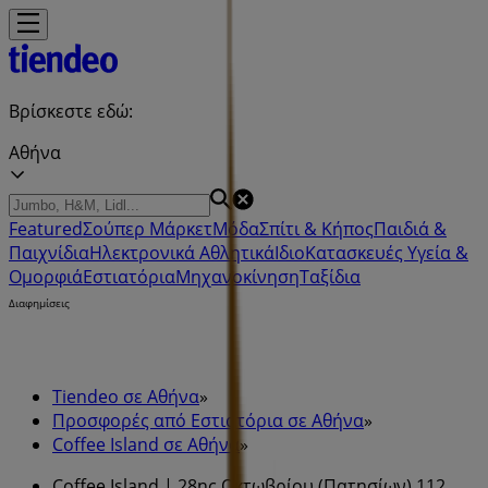
Βρίσκεστε εδώ:
Αθήνα
Featured
Σούπερ Μάρκετ
Μόδα
Σπίτι & Κήπος
Παιδιά &
Παιχνίδια
Ηλεκτρονικά
Αθλητικά
ΙδιοΚατασκευές
Υγεία &
Ομορφιά
Εστιατόρια
Μηχανοκίνηση
Ταξίδια
Διαφημίσεις
Tiendeo σε Αθήνα
»
Προσφορές από Εστιατόρια σε Αθήνα
»
Coffee Island σε Αθήνα
»
Coffee Island | 28ης Οκτωβρίου (Πατησίων) 112