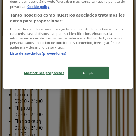
dentro de nuestro Sitio web. Para saber más, consulta nuestra política de
privacidad.
Cookie policy
Χάρτης
211 4111299
Tanto nosotros como nuestros asociados tratamos los
datos para proporcionar:
Ανοιξε
Μέχρι 19:00
Utilizar datos de localización geográfica precisa. Analizar activamente las
características del dispositivo para su identificación. Almacenar la
información en un dispositivo y/o acceder a ella. Publicidad y contenido
personalizados, medición de publicidad y contenido, investigación de
Κυριακή
audiencia y desarrollo de servicios.
Lista de asociados (proveedores)
Εκλεισε
Δευτέρα
Mostrar los propósitos
Acepto
07:00 - 21:00
Τρίτη
07:00 - 21:00
Τετάρτη
07:00 - 21:00
Πέμπτη
07:00 - 21:00
Παρασκευή
07:00 - 21:00
Σάββατο