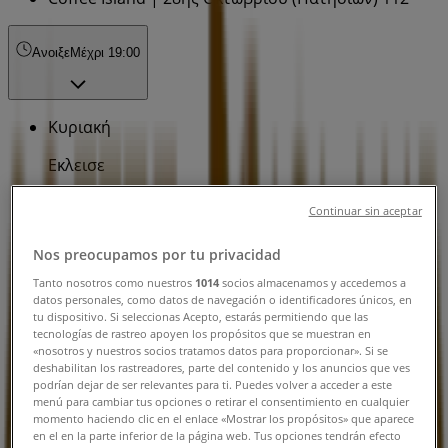
Ανοιξε
Μέχρι 19:00
Κυριακή
Εκλεισε
Δευτέρα
Continuar sin aceptar
07:00 - 21:00
Τρίτη
Nos preocupamos por tu privacidad
07:00 - 21:00
Tanto nosotros como nuestros
1014
socios almacenamos y accedemos a
Τετάρτη
datos personales, como datos de navegación o identificadores únicos, en
07:00 - 21:00
tu dispositivo. Si seleccionas Acepto, estarás permitiendo que las
Πέμπτη
tecnologías de rastreo apoyen los propósitos que se muestran en
«nosotros y nuestros socios tratamos datos para proporcionar». Si se
07:00 - 21:00
deshabilitan los rastreadores, parte del contenido y los anuncios que ves
Παρασκευή
podrían dejar de ser relevantes para ti. Puedes volver a acceder a este
07:00 - 21:00
menú para cambiar tus opciones o retirar el consentimiento en cualquier
momento haciendo clic en el enlace «Mostrar los propósitos» que aparece
Σάββατο
en el en la parte inferior de la página web. Tus opciones tendrán efecto
08:00 - 19:00