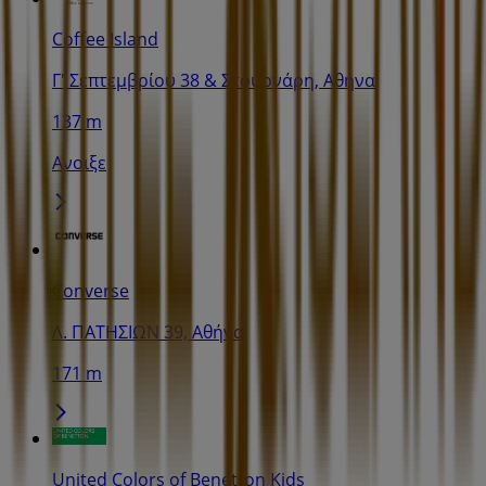
Coffee Island
Γ' Σεπτεμβρίου 38 & Στουρνάρη, Αθήνα
137 m
Ανοιξε
Converse
Λ. ΠΑΤΗΣΙΩΝ 39, Αθήνα
171 m
United Colors of Benetton Kids