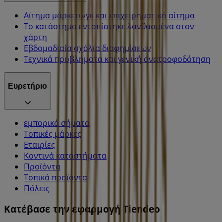
Αίτημα μάρκετινγκ και επιχειρηματικό αίτημα
Το κατάστημα εντοπίστηκε λανθασμένα στον
χάρτη
Εβδομαδιαία σχόλια διαφημίσεων
Τεχνικά προβλήματα και γενική ανατροφοδότηση
Ευρετήριο
εμπορικά σήματα
Τοπικές μάρκες
Εταιρίες
Κοντινά καταστήματα
Προϊόντα
Τοπικά προϊόντα
Πόλεις
Κατέβασε την εφαρμογή Tiendeo