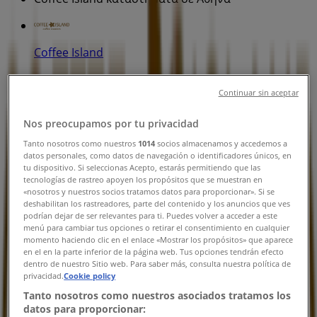
Coffee Island
Γ' Σεπτεμβρίου 38 & Στουρνάρη, Αθήνα
Continuar sin aceptar
137 m
Nos preocupamos por tu privacidad
Εκλεισε
Tanto nosotros como nuestros
1014
socios almacenamos y accedemos a
datos personales, como datos de navegación o identificadores únicos, en
tu dispositivo. Si seleccionas Acepto, estarás permitiendo que las
tecnologías de rastreo apoyen los propósitos que se muestran en
«nosotros y nuestros socios tratamos datos para proporcionar». Si se
Coffee Island
deshabilitan los rastreadores, parte del contenido y los anuncios que ves
podrían dejar de ser relevantes para ti. Puedes volver a acceder a este
3ης Σεπτεμβρίου 94, Αθήνα
menú para cambiar tus opciones o retirar el consentimiento en cualquier
momento haciendo clic en el enlace «Mostrar los propósitos» que aparece
en el en la parte inferior de la página web. Tus opciones tendrán efecto
432 m
dentro de nuestro Sitio web. Para saber más, consulta nuestra política de
privacidad.
Cookie policy
Εκλεισε
Tanto nosotros como nuestros asociados tratamos los
datos para proporcionar: