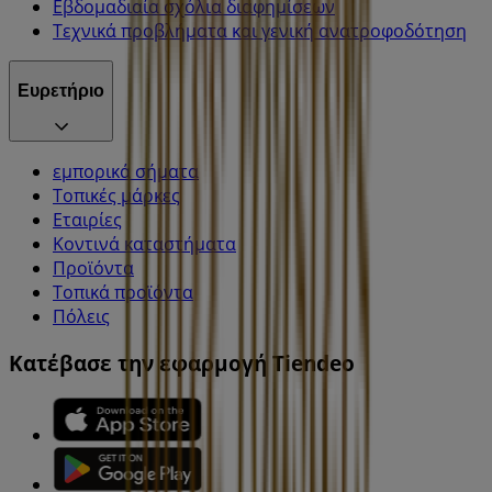
Εβδομαδιαία σχόλια διαφημίσεων
Τεχνικά προβλήματα και γενική ανατροφοδότηση
Ευρετήριο
εμπορικά σήματα
Τοπικές μάρκες
Εταιρίες
Κοντινά καταστήματα
Προϊόντα
Τοπικά προϊόντα
Πόλεις
Κατέβασε την εφαρμογή Tiendeo