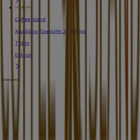
Coffee Island
Χαριλάου Τρικούπη 28, Αθήνα
774 m
Εκλεισε
Διαφημίσεις