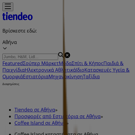
Βρίσκεστε εδώ:
Αθήνα
Featured
Σούπερ Μάρκετ
Μόδα
Σπίτι & Κήπος
Παιδιά &
Παιχνίδια
Ηλεκτρονικά
Αθλητικά
ΙδιοΚατασκευές
Υγεία &
Ομορφιά
Εστιατόρια
Μηχανοκίνηση
Ταξίδια
Διαφημίσεις
Tiendeo σε Αθήνα
»
Προσφορές από Εστιατόρια σε Αθήνα
»
Coffee Island σε Αθήνα
»
Coffee Island καταστήματα σε Αθήνα