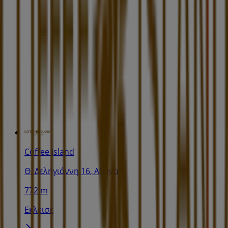
Coffee Island
Θ. Δεληγιάννη 16, Αθήνα
772 m
Εκλεισε