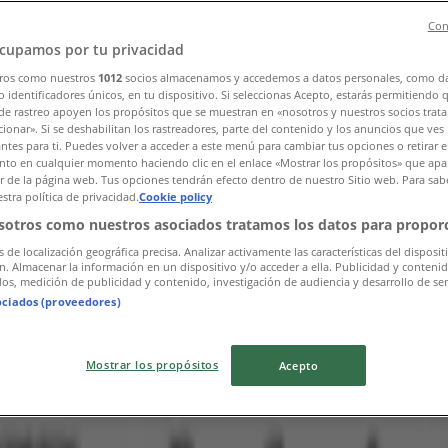
Con
cupamos por tu privacidad
ros como nuestros
1012
socios almacenamos y accedemos a datos personales, como d
 identificadores únicos, en tu dispositivo. Si seleccionas Acepto, estarás permitiendo 
de rastreo apoyen los propósitos que se muestran en «nosotros y nuestros socios trat
ionar». Si se deshabilitan los rastreadores, parte del contenido y los anuncios que ves
antes para ti. Puedes volver a acceder a este menú para cambiar tus opciones o retirar e
to en cualquier momento haciendo clic en el enlace «Mostrar los propósitos» que apar
or de la página web. Tus opciones tendrán efecto dentro de nuestro Sitio web. Para sab
stra política de privacidad.
Cookie policy
οσφορές στην Πάτρα
sotros como nuestros asociados tratamos los datos para proporc
s de localización geográfica precisa. Analizar activamente las características del disposit
ón. Almacenar la información en un dispositivo y/o acceder a ella. Publicidad y conteni
os, medición de publicidad y contenido, investigación de audiencia y desarrollo de ser
ociados (proveedores)
Mostrar los propósitos
Acepto