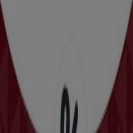
6.2 km
McDonald's σε Λάρισα — Καταστήματα, τηλέφωνα και
ώρες λειτουργίας
Άλλους καταλόγους των
Εστιατόρια σε Λάρισα
Domino's Pizza
Προσφορές Domino's Pizza
Άλλες επιχειρήσεις της Εστιατόρια