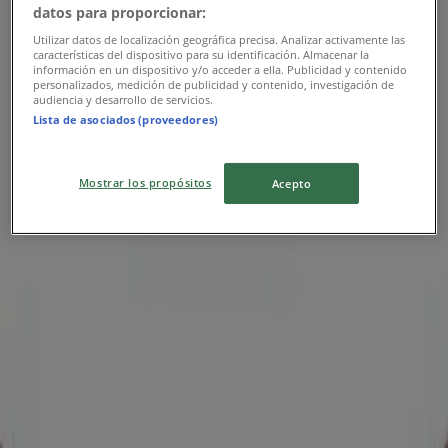
datos para proporcionar:
Utilizar datos de localización geográfica precisa. Analizar activamente las
características del dispositivo para su identificación. Almacenar la
información en un dispositivo y/o acceder a ella. Publicidad y contenido
personalizados, medición de publicidad y contenido, investigación de
audiencia y desarrollo de servicios.
Lista de asociados (proveedores)
Mostrar los propósitos
Acepto
{"numCatalogs":0}
Προγράμματα και διευθύνσεις
McDonald's
McDonald's
Λεωφ. Κων. Καραμανλή 37, Λάρισα