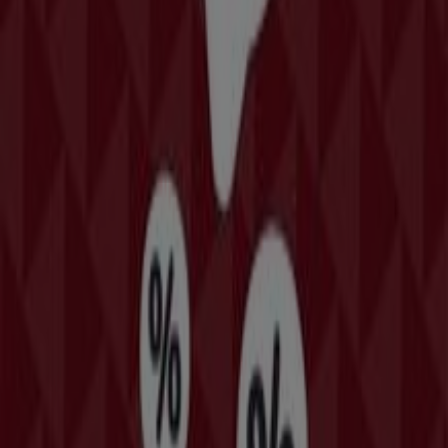
Λάρισα
.
Αποκτήστε πρόσβαση στους καταλόγους της
McDonald's
και ανακαλύψτε προϊόντα με μεγάλες
εκπτώσεις που θα σας βοηθήσουν να εξοικονομήσετε
χρήματα στις αγορές σας αυτόν τον
Αυγούστου
.
Επιπλέον, σας ενημερώνουμε για όλες τις αποκλειστικές
προσφορές
, τις εκπτώσεις και τις τελευταίες τάσεις
στην
Λάρισα
και τις γύρω περιοχές.
Μην χάσετε τις
προσφορές
της
McDonald's
στην
Λάρισα
και μείνετε ενημερωμένοι για τις καλύτερες
τιμές κατά τη διάρκεια του
Αυγούστου 2026
. Στο
Tiendeo, πάντα θα βρείτε τις καλύτερες επιλογές
αγορών στην
Λάρισα
. Ανακαλύψτε τώρα τις εκπληκτικές
προσφορές που έχουμε ετοιμάσει για εσάς!
Περισσότερες πληροφορίες σχετικά με McDonald's
Διαφημίσεις