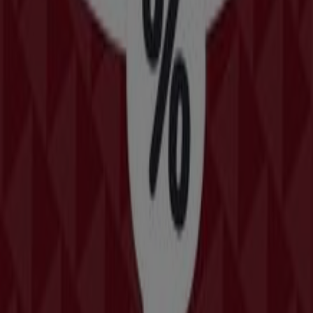
σε Λάρισα
Γρήγορη ματιά στις McDonald's
προσφορές στην Λάρισα
Κατηγορία:
Εστιατόρια
Κατάλογοι και προσφορές από
McDonald's σε Λάρισα
Καλώς ήρθατε στο Tiendeo, η καλύτερη επιλογή σας για
να βρείτε τις πιο ξεχωριστές
προσφορές
,
καταλόγους
και
προωθητικές ενέργειες
για
Εστιατόρια
στην
Λάρισα
. Κατά τη διάρκεια του
Αυγούστου 2026
, στην
πλατφόρμα μας μπορείτε να ανακαλύψετε τις
τελευταίες προσφορές από την
McDonald's
, μία από τις
πιο δημοφιλείς μάρκες στον τομέα
Εστιατόρια
στην