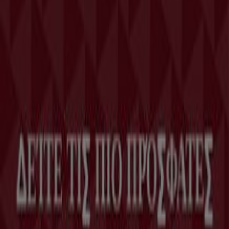
Η Tiendeo είναι μέρος της Shopfully, της τεχνολογικής
εταιρείας που επαναπροσδιορίζει τις τοπικές αγορές
παγκοσμίως.
Tiendeo
Τι ακριβώς κάνουμε
Επιχειρηματικές λύσεις
Νέα και μέσα ενημέρωσης
Εργαστείτε μαζί μας