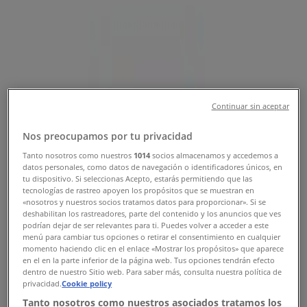
Ακολουθήστε για να λάβετε προσφορές
Tiendeo σε Λάρισα
»
Προσφορές από Εστιατόρια σε Λάρισα
»
McDonald's σε Λάρισα
Continuar sin aceptar
Γρήγορη ματιά στις McDonald's
προσφορές στην Λάρισα
Nos preocupamos por tu privacidad
Tanto nosotros como nuestros
1014
socios almacenamos y accedemos a
datos personales, como datos de navegación o identificadores únicos, en
tu dispositivo. Si seleccionas Acepto, estarás permitiendo que las
Κατηγορία:
Εστιατόρια
tecnologías de rastreo apoyen los propósitos que se muestran en
«nosotros y nuestros socios tratamos datos para proporcionar». Si se
Πρόκειται να δημοσιεύσουμε προσφορές από
deshabilitan los rastreadores, parte del contenido y los anuncios que ves
podrían dejar de ser relevantes para ti. Puedes volver a acceder a este
McDonald's
menú para cambiar tus opciones o retirar el consentimiento en cualquier
momento haciendo clic en el enlace «Mostrar los propósitos» que aparece
Διαφημίσεις
en el en la parte inferior de la página web. Tus opciones tendrán efecto
dentro de nuestro Sitio web. Para saber más, consulta nuestra política de
privacidad.
Cookie policy
Tanto nosotros como nuestros asociados tratamos los