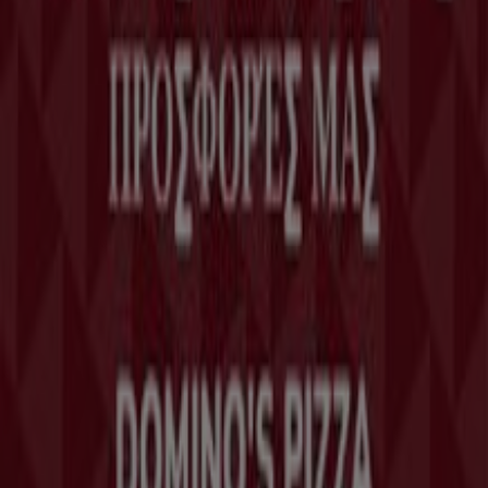
Kontakt aufnehmen
Αίτημα μάρκετινγκ και επιχειρηματικό αίτημα
Το κατάστημα εντοπίστηκε λανθασμένα στον
χάρτη
Εβδομαδιαία σχόλια διαφημίσεων
Τεχνικά προβλήματα και γενική ανατροφοδότηση
Ευρετήριο
εμπορικά σήματα
Τοπικές μάρκες
Εταιρίες
Κοντινά καταστήματα
Προϊόντα
Τοπικά προϊόντα