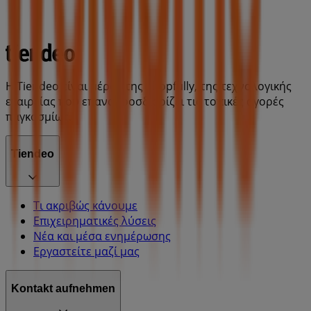
Η Tiendeo είναι μέρος της Shopfully, της τεχνολογικής
εταιρείας που επαναπροσδιορίζει τις τοπικές αγορές
παγκοσμίως.
Tiendeo
Τι ακριβώς κάνουμε
Επιχειρηματικές λύσεις
Νέα και μέσα ενημέρωσης
Εργαστείτε μαζί μας
Kontakt aufnehmen