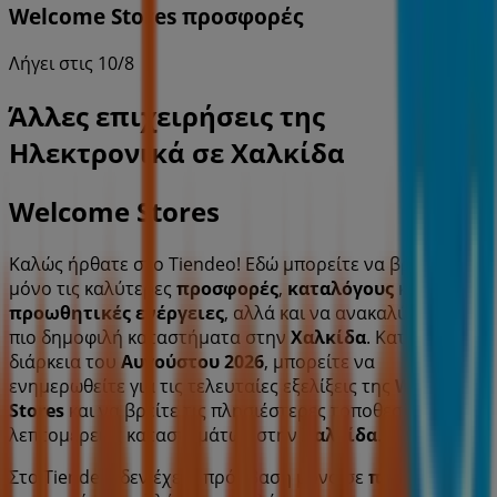
Welcome Stores προσφορές
Λήγει στις 10/8
Άλλες επιχειρήσεις της
Ηλεκτρονικά σε Χαλκίδα
Welcome Stores
Καλώς ήρθατε στο Tiendeo! Εδώ μπορείτε να βρείτε όχι
μόνο τις καλύτερες
προσφορές
,
καταλόγους
και
προωθητικές ενέργειες
, αλλά και να ανακαλύψετε τα
πιο δημοφιλή καταστήματα στην
Χαλκίδα
. Κατά τη
διάρκεια του
Αυγούστου 2026
, μπορείτε να
ενημερωθείτε για τις τελευταίες εξελίξεις της
Welcome
Stores
και να βρείτε τις πλησιέστερες τοποθεσίες και
λεπτομέρειες καταστημάτων στην
Χαλκίδα
.
Στο Tiendeo, δεν έχετε πρόσβαση μόνο σε
προσφορές