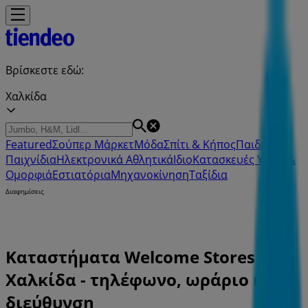
Βρίσκεστε εδώ:
Χαλκίδα
Featured
Σούπερ Μάρκετ
Μόδα
Σπίτι & Κήπος
Παιδιά &
Παιχνίδια
Ηλεκτρονικά
Αθλητικά
ΙδιοΚατασκευές
Υγεία &
Ομορφιά
Εστιατόρια
Μηχανοκίνηση
Ταξίδια
Διαφημίσεις
Καταστήματα Welcome Stores σε
Χαλκίδα - τηλέφωνο, ωράριο και
διεύθυνση