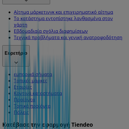
Αίτημα μάρκετινγκ και επιχειρηματικό αίτημα
Το κατάστημα εντοπίστηκε λανθασμένα στον
χάρτη
Εβδομαδιαία σχόλια διαφημίσεων
Τεχνικά προβλήματα και γενική ανατροφοδότηση
Ευρετήριο
εμπορικά σήματα
Τοπικές μάρκες
Εταιρίες
Κοντινά καταστήματα
Προϊόντα
Τοπικά προϊόντα
Πόλεις
Κατέβασε την εφαρμογή Tiendeo