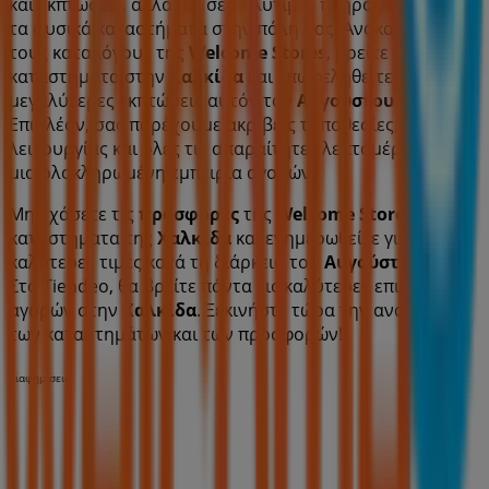
και εκπτώσεις, αλλά και σε πολύτιμες πληροφορίες για
τα φυσικά καταστήματα στην πόλη σας. Ανακαλύψτε
τους καταλόγους της
Welcome Stores
, βρείτε
καταστήματα στην
Χαλκίδα
και επωφεληθείτε από τις
μεγαλύτερες εκπτώσεις αυτόν τον
Αυγούστου
.
Επιπλέον, σας παρέχουμε ακριβείς τοποθεσίες, ωράρια
λειτουργίας και όλες τις απαραίτητες λεπτομέρειες για
μια ολοκληρωμένη εμπειρία αγορών.
Μην χάσετε τις
προσφορές
της
Welcome Stores
στα
καταστήματα της
Χαλκίδα
και ενημερωθείτε για τις
καλύτερες τιμές κατά τη διάρκεια του
Αυγούστου 2026
.
Στο Tiendeo, θα βρείτε πάντα τις καλύτερες επιλογές
αγορών στην
Χαλκίδα
. Ξεκινήστε τώρα την αναζήτηση
των καταστημάτων και των προσφορών!
Διαφημίσεις