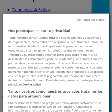
Tiendeo σε Χαλκίδα
»
Προσφορές από Ηλεκτρονικά σε Χαλκίδα
»
Continuar sin aceptar
Welcome Stores σε Χαλκίδα
»
Welcome Stores καταστήματα σε Χαλκίδα
Nos preocupamos por tu privacidad
Tanto nosotros como nuestros
1012
socios almacenamos y accedemos a
datos personales, como datos de navegación o identificadores únicos, en
tu dispositivo. Si seleccionas Acepto, estarás permitiendo que las
Welcome Stores
tecnologías de rastreo apoyen los propósitos que se muestran en
«nosotros y nuestros socios tratamos datos para proporcionar». Si se
Χατζοπουλου Και Αρεθουσησ 73, Χαλκίδα
deshabilitan los rastreadores, parte del contenido y los anuncios que ves
podrían dejar de ser relevantes para ti. Puedes volver a acceder a este
menú para cambiar tus opciones o retirar el consentimiento en cualquier
592 m
momento haciendo clic en el enlace «Mostrar los propósitos» que aparece
en el en la parte inferior de la página web. Tus opciones tendrán efecto
Εκλεισε
dentro de nuestro Sitio web. Para saber más, consulta nuestra política de
privacidad.
Cookie policy
Tanto nosotros como nuestros asociados tratamos los
datos para proporcionar:
Διαφημίσεις
Utilizar datos de localización geográfica precisa. Analizar activamente las
características del dispositivo para su identificación. Almacenar la
información en un dispositivo y/o acceder a ella. Publicidad y contenido