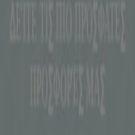
Τι ακριβώς κάνουμε
Επιχειρηματικές λύσεις
Νέα και μέσα ενημέρωσης
Εργαστείτε μαζί μας
Kontakt aufnehmen
Αίτημα μάρκετινγκ και επιχειρηματικό αίτημα
Το κατάστημα εντοπίστηκε λανθασμένα στον
χάρτη
Εβδομαδιαία σχόλια διαφημίσεων
Τεχνικά προβλήματα και γενική ανατροφοδότηση
Ευρετήριο
εμπορικά σήματα