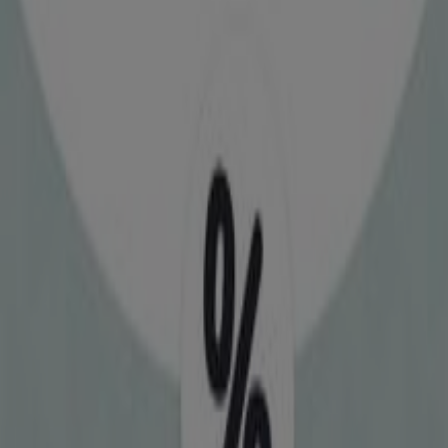
60.2χλμ. Εθνικής οδού Αθήνας-Λαμίας, Θέση
Ραχήλι, Χαλκίδα
53 m
Εκλεισε
Nissan
ΠΙΤΙΟΥΣΗΣ 5, Χαλκίδα
53 m