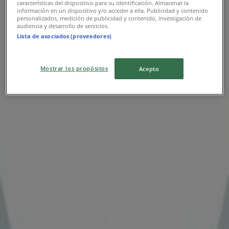
características del dispositivo para su identificación. Almacenar la
información en un dispositivo y/o acceder a ella. Publicidad y contenido
personalizados, medición de publicidad y contenido, investigación de
audiencia y desarrollo de servicios.
Lista de asociados (proveedores)
Mostrar los propósitos
Acepto
Κοντινά καταστήματα
Stihl
1 ΧΛΜ. ΟΙΝΟΗΣ ΣΧΗΜΑΤΑΡΙΟΥ, Χαλκίδα
53 m
Porcelana