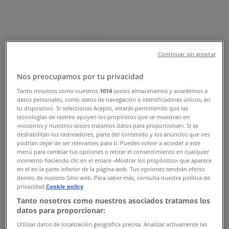
Χάρτης
2221076999
Χάρτης
2221076999
Προσφορές από Cosmote σε
Continuar sin aceptar
Χαλκίδα
Nos preocupamos por tu privacidad
Tanto nosotros como nuestros
1014
socios almacenamos y accedemos a
datos personales, como datos de navegación o identificadores únicos, en
tu dispositivo. Si seleccionas Acepto, estarás permitiendo que las
tecnologías de rastreo apoyen los propósitos que se muestran en
Cosmote
«nosotros y nuestros socios tratamos datos para proporcionar». Si se
deshabilitan los rastreadores, parte del contenido y los anuncios que ves
podrían dejar de ser relevantes para ti. Puedes volver a acceder a este
Προσφορές Cosmote
menú para cambiar tus opciones o retirar el consentimiento en cualquier
momento haciendo clic en el enlace «Mostrar los propósitos» que aparece
Διαφημίσεις
en el en la parte inferior de la página web. Tus opciones tendrán efecto
dentro de nuestro Sitio web. Para saber más, consulta nuestra política de
privacidad.
Cookie policy
Tanto nosotros como nuestros asociados tratamos los
datos para proporcionar:
Utilizar datos de localización geográfica precisa. Analizar activamente las