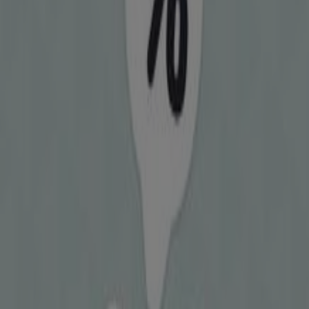
ΣΚΛΑΒΕΝΙΤΗΣ
Μεγασθένους & Ληλαντίων, TK 341 00, Χαλκίδα
75 m
STAFF
Επαμενείδου 4, Χαλκίδα
90 m
Άλλες επιχειρήσεις της
Ηλεκτρονικά σε Χαλκίδα
Cosmote