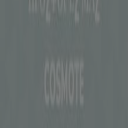
Το κατάστημα εντοπίστηκε λανθασμένα στον
χάρτη
Εβδομαδιαία σχόλια διαφημίσεων
Τεχνικά προβλήματα και γενική ανατροφοδότηση
Ευρετήριο
εμπορικά σήματα
Τοπικές μάρκες
Εταιρίες
Κοντινά καταστήματα
Προϊόντα
Τοπικά προϊόντα
Πόλεις
Κατέβασε την εφαρμογή Tiendeo