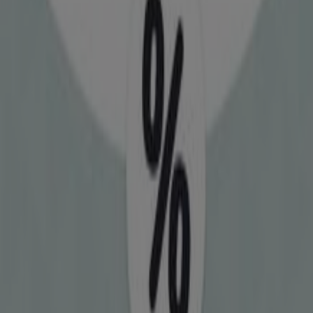
Stihl
ΛΕΧΑΙΝΑ, Λεχαινά
81 m
Bazaar
Πραντούνα 41, Αθήνα
107 m
Άλλες επιχειρήσεις της
Ηλεκτρονικά σε Λεχαινά