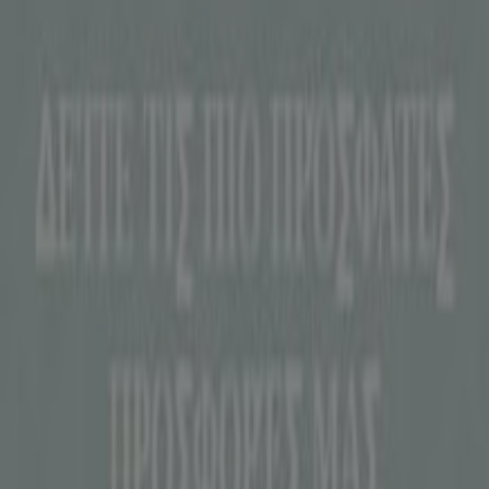
Η Tiendeo είναι μέρος της Shopfully, της τεχνολογικής
εταιρείας που επαναπροσδιορίζει τις τοπικές αγορές
παγκοσμίως.
Tiendeo
Τι ακριβώς κάνουμε
Επιχειρηματικές λύσεις
Νέα και μέσα ενημέρωσης
Εργαστείτε μαζί μας
Kontakt aufnehmen
Αίτημα μάρκετινγκ και επιχειρηματικό αίτημα