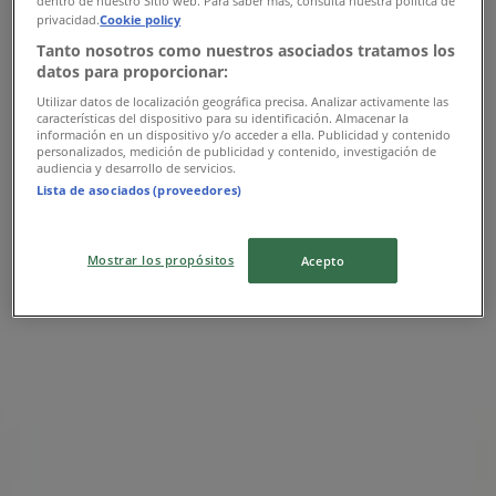
Διαφημίσεις
privacidad.
Cookie policy
Tanto nosotros como nuestros asociados tratamos los
datos para proporcionar:
Utilizar datos de localización geográfica precisa. Analizar activamente las
características del dispositivo para su identificación. Almacenar la
información en un dispositivo y/o acceder a ella. Publicidad y contenido
personalizados, medición de publicidad y contenido, investigación de
audiencia y desarrollo de servicios.
Lista de asociados (proveedores)
Mostrar los propósitos
Acepto
Κοντινά καταστήματα
Triumph
ΕΘΝΙΚΗΣ ΑΝΤΙΣΤΑΣΗΣ 10, Ανδραβίδα