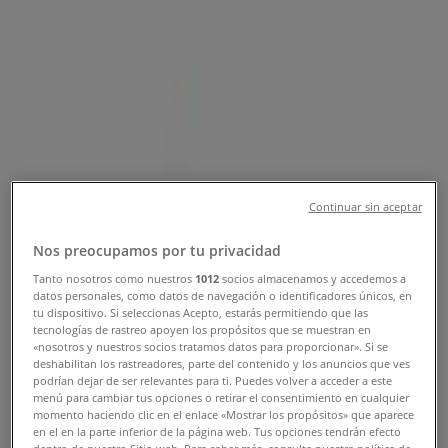
Tiendeo σε Λεχαινά
»
Προσφορές από Ηλεκτρονικά σε Λεχαινά
»
Cosmote σε Λεχαινά
»
Cosmote | ΧΡ.ΠΡΑΝΤΟΥΝΑ 13
Χάρτης
2623023819
Χάρτης
2623023819
Continuar sin aceptar
Προσφορές από Cosmote σε
Nos preocupamos por tu privacidad
Λεχαινά
Tanto nosotros como nuestros
1012
socios almacenamos y accedemos a
datos personales, como datos de navegación o identificadores únicos, en
tu dispositivo. Si seleccionas Acepto, estarás permitiendo que las
tecnologías de rastreo apoyen los propósitos que se muestran en
«nosotros y nuestros socios tratamos datos para proporcionar». Si se
Cosmote
deshabilitan los rastreadores, parte del contenido y los anuncios que ves
podrían dejar de ser relevantes para ti. Puedes volver a acceder a este
menú para cambiar tus opciones o retirar el consentimiento en cualquier
Προσφορές Cosmote
momento haciendo clic en el enlace «Mostrar los propósitos» que aparece
en el en la parte inferior de la página web. Tus opciones tendrán efecto
dentro de nuestro Sitio web. Para saber más, consulta nuestra política de