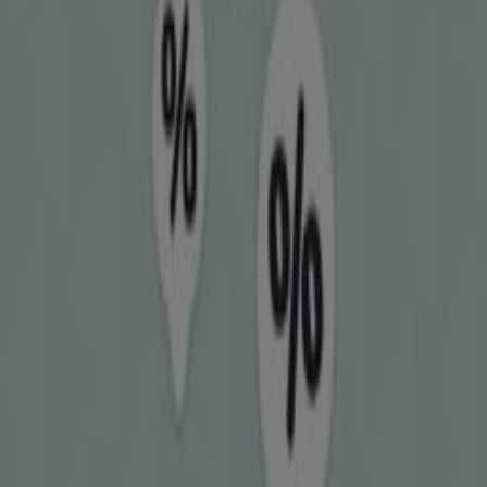
επωφεληθείτε από μεγάλες εκπτώσεις σε προϊόντα
Ηλεκτρονικά
για τις αγορές σας στην
Λεχαινά
.
Μην χάσετε την ευκαιρία να επισκεφθείτε το κατάστημα
Cosmote
στη διεύθυνση
ΧΡ.ΠΡΑΝΤΟΥΝΑ 13
για μια
πλήρη εμπειρία αγορών. Σας προσκαλούμε να
εξερευνήσετε τις προσφορές που έχουμε για εσάς αυτόν
τον
Αυγούστου
και να παραμείνετε ενημερωμένοι για
τις καλύτερες προσφορές της
Cosmote
στην
Λεχαινά
.
Επισκεφτείτε μας και ξεκινήστε να εξοικονομείτε
σήμερα!
Περισσότερες πληροφορίες σχετικά με Cosmote
Δείτε
άλλα καταστήματα Cosmote σε Λεχαινά
Διαφημίσεις