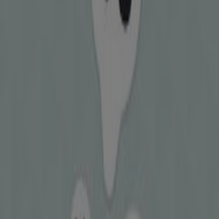
Cosmote
Καλώς ήρθατε στο κατάστημα
Cosmote
στο Tiendeo,
όπου μπορείτε να ανακαλύψετε τις καλύτερες
προσφορές
,
προωθήσεις
και
καταλόγους
από αυτό το
γνωστό εμπορικό σήμα στον τομέα
Ηλεκτρονικά
. Το
φυσικό μας κατάστημα βρίσκεται στη διεύθυνση
ΧΡ.ΠΡΑΝΤΟΥΝΑ 13
,
Λεχαινά
, και εκεί θα βρείτε μια
μεγάλη γκάμα ποιοτικών προϊόντων που θα σας
βοηθήσουν να εξοικονομήσετε χρήματα καθ' όλη τη
διάρκεια του
Αυγούστου 2026
.
Στο Tiendeo σας προσφέρουμε όλες τις ενημερωμένες
πληροφορίες για την
Cosmote
, όπως τις ώρες
λειτουργίας, τις αποκλειστικές προσφορές και την
ακριβή τοποθεσία του καταστήματος στη διεύθυνση
ΧΡ.ΠΡΑΝΤΟΥΝΑ 13
. Επίσης, θα έχετε πρόσβαση στους
τελευταίους καταλόγους της
Cosmote
, όπου μπορείτε
να ανακαλύψετε τις πιο πρόσφατες προωθήσεις και να