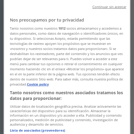
Continuar sin aceptar
Nos preocupamos por tu privacidad
Honda
Tanto nosotros como nuestros
1012
socios almacenamos y accedemos a
datos personales, como datos de navegación o identificadores únicos, en
tu dispositivo. Si seleccionas Acepto, estarás permitiendo que las
Φυλλάδιο Civic e:HEV
tecnologías de rastreo apoyen los propósitos que se muestran en
«nosotros y nuestros socios tratamos datos para proporcionar». Si se
Λήγει στις 13/9
deshabilitan los rastreadores, parte del contenido y los anuncios que ves
podrían dejar de ser relevantes para ti. Puedes volver a acceder a este
menú para cambiar tus opciones o retirar el consentimiento en cualquier
momento haciendo clic en el enlace «Mostrar los propósitos» que aparece
en el en la parte inferior de la página web. Tus opciones tendrán efecto
dentro de nuestro Sitio web. Para saber más, consulta nuestra política de
Honda
privacidad.
Cookie policy
Tanto nosotros como nuestros asociados tratamos los
Φυλλάδιο Civic Type R
datos para proporcionar:
Utilizar datos de localización geográfica precisa. Analizar activamente las
Λήγει στις 30/9
9.5 km - Ιωάννινα
características del dispositivo para su identificación. Almacenar la
información en un dispositivo y/o acceder a ella. Publicidad y contenido
personalizados, medición de publicidad y contenido, investigación de
audiencia y desarrollo de servicios.
Honda
Lista de asociados (proveedores)