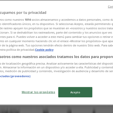
Con
cupamos por tu privacidad
ros como nuestros
1014
socios almacenamos y accedemos a datos personales, como d
 identificadores únicos, en tu dispositivo. Si seleccionas Acepto, estarás permitiendo 
de rastreo apoyen los propósitos que se muestran en «nosotros y nuestros socios trat
ionar». Si se deshabilitan los rastreadores, parte del contenido y los anuncios que ves
antes para ti. Puedes volver a acceder a este menú para cambiar tus opciones o retirar e
to en cualquier momento haciendo clic en el enlace «Mostrar los propósitos» que apar
or de la página web. Tus opciones tendrán efecto dentro de nuestro Sitio web. Para sab
stra política de privacidad.
Cookie policy
ς στην Χανιά
sotros como nuestros asociados tratamos los datos para proporc
s de localización geográfica precisa. Analizar activamente las características del disposit
ón. Almacenar la información en un dispositivo y/o acceder a ella. Publicidad y conteni
os, medición de publicidad y contenido, investigación de audiencia y desarrollo de ser
ociados (proveedores)
Mostrar los propósitos
Acepto