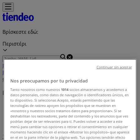
Βρίσκεστε εδώ:
Περιστέρι
Featured
Σούπερ Μάρκετ
Μόδα
Σπίτι & Κήπος
Παιδιά &
Continuar sin aceptar
Παιχνίδια
Ηλεκτρονικά
Αθλητικά
ΙδιοΚατασκευές
Υγεία &
Ομορφιά
Εστιατόρια
Μηχανοκίνηση
Ταξίδια
Nos preocupamos por tu privacidad
Tanto nosotros como nuestros
1014
socios almacenamos y accedemos a
Ευρετήριο προσφορών στην Περιστέρι
datos personales, como datos de navegación o identificadores únicos, en
tu dispositivo. Si seleccionas Acepto, estarás permitiendo que las
Tiendeo σε Περιστέρι
»
tecnologías de rastreo apoyen los propósitos que se muestran en
«nosotros y nuestros socios tratamos datos para proporcionar». Si se
deshabilitan los rastreadores, parte del contenido y los anuncios que ves
Ευρετήριο προσφορών
podrían dejar de ser relevantes para ti. Puedes volver a acceder a este
menú para cambiar tus opciones o retirar el consentimiento en cualquier
momento haciendo clic en el enlace «Mostrar los propósitos» que aparece
1
2
3
en el en la parte inferior de la página web. Tus opciones tendrán efecto