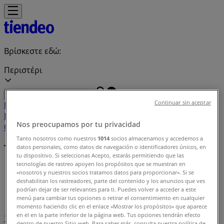
Βρίσκεστε εδώ:
Περιστέρι
Continuar sin aceptar
Featured
Σούπερ Μάρκετ
Μόδα
Σπίτι & Κήπος
Παιδιά &
Παιχνίδια
Ηλεκτρονικά
Αθλητικά
ΙδιοΚατασκευές
Υγεία &
Nos preocupamos por tu privacidad
Ομορφιά
Εστιατόρια
Μηχανοκίνηση
Ταξίδια
Tanto nosotros como nuestros
1014
socios almacenamos y accedemos a
Τοπικές μάρκες
datos personales, como datos de navegación o identificadores únicos, en
tu dispositivo. Si seleccionas Acepto, estarás permitiendo que las
tecnologías de rastreo apoyen los propósitos que se muestran en
Tiendeo σε Περιστέρι
»
«nosotros y nuestros socios tratamos datos para proporcionar». Si se
deshabilitan los rastreadores, parte del contenido y los anuncios que ves
Ευρετήριο επωνυμίας
podrían dejar de ser relevantes para ti. Puedes volver a acceder a este
menú para cambiar tus opciones o retirar el consentimiento en cualquier
momento haciendo clic en el enlace «Mostrar los propósitos» que aparece
en el en la parte inferior de la página web. Tus opciones tendrán efecto
1
2
3
4
dentro de nuestro Sitio web. Para saber más, consulta nuestra política de