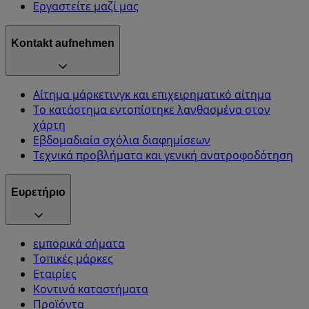
Εργαστείτε μαζί μας
Kontakt aufnehmen
Αίτημα μάρκετινγκ και επιχειρηματικό αίτημα
Το κατάστημα εντοπίστηκε λανθασμένα στον
χάρτη
Εβδομαδιαία σχόλια διαφημίσεων
Τεχνικά προβλήματα και γενική ανατροφοδότηση
Ευρετήριο
εμπορικά σήματα
Τοπικές μάρκες
Εταιρίες
Κοντινά καταστήματα
Προϊόντα