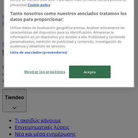
privacidad.
Cookie policy
New
Star
Mega
Nova
Nespresso
Open
Elite
Tanto nosotros como nuestros asociados tratamos los
Canvas
Girl
Velvet
Cat
Famous
It
After
Light
datos para proporcionar:
Dark
Track
Aia
Burger
Flower
Hello
Love
Pink
Utilizar datos de localización geográfica precisa. Analizar activamente las
Rainbow
Box
Flowers
Creta Farms
Office
Easy
características del dispositivo para su identificación. Almacenar la
Mix
Red
Rose
Sky
White
Free
Polo
Baby
información en un dispositivo y/o acceder a ella. Publicidad y contenido
personalizados, medición de publicidad y contenido, investigación de
Coca Cola
Pampers
Yellow
audiencia y desarrollo de servicios.
Lista de asociados (proveedores)
Η Tiendeo είναι μέρος της Shopfully, της τεχνολογικής
Mostrar los propósitos
Acepto
εταιρείας που επαναπροσδιορίζει τις τοπικές αγορές
παγκοσμίως.
Tiendeo
Τι ακριβώς κάνουμε
Επιχειρηματικές λύσεις
Νέα και μέσα ενημέρωσης