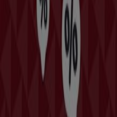
Μαρούσι
.
Αποκτήστε πρόσβαση στους καταλόγους της
La
Pasteria
και ανακαλύψτε προϊόντα με μεγάλες
εκπτώσεις που θα σας βοηθήσουν να εξοικονομήσετε
χρήματα στις αγορές σας αυτόν τον
Αυγούστου
.
Επιπλέον, σας ενημερώνουμε για όλες τις αποκλειστικές
προσφορές
, τις εκπτώσεις και τις τελευταίες τάσεις
στην
Μαρούσι
και τις γύρω περιοχές.
Μην χάσετε τις
προσφορές
της
La Pasteria
στην
Μαρούσι
και μείνετε ενημερωμένοι για τις καλύτερες
τιμές κατά τη διάρκεια του
Αυγούστου 2026
. Στο
Tiendeo, πάντα θα βρείτε τις καλύτερες επιλογές
αγορών στην
Μαρούσι
. Ανακαλύψτε τώρα τις
εκπληκτικές προσφορές που έχουμε ετοιμάσει για εσάς!
Περισσότερες πληροφορίες σχετικά με La Pasteria
Διαφημίσεις