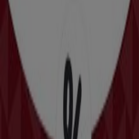
La Pasteria
Αχαρνών 309, Γαλάτσι
8.4 km
La Pasteria
Βαλαωρίτου 15, Αθήνα
10.6 km
La Pasteria
Λεωφόρος Βουλιαγμένης 276, Άγιος Δημήτριος