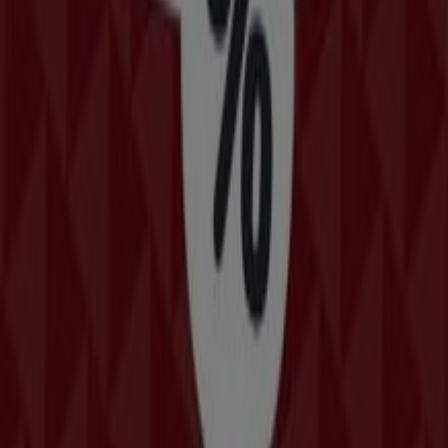
14.2 km
La Pasteria σε Μαρούσι — Καταστήματα, τηλέφωνα και
ώρες λειτουργίας
Άλλους καταλόγους των
Εστιατόρια σε Μαρούσι
Domino's Pizza
Προσφορές Domino's Pizza
Άλλες επιχειρήσεις της Εστιατόρια