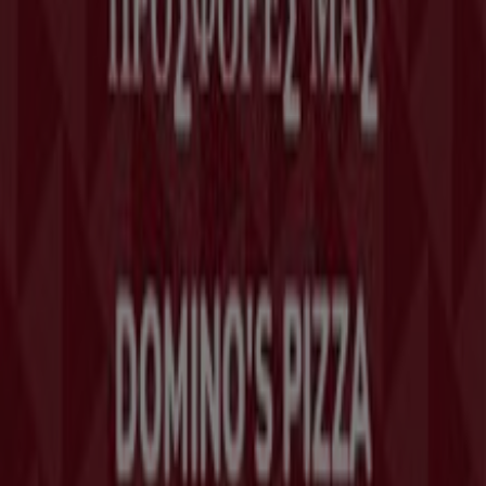
Kontakt aufnehmen
Αίτημα μάρκετινγκ και επιχειρηματικό αίτημα
Το κατάστημα εντοπίστηκε λανθασμένα στον
χάρτη
Εβδομαδιαία σχόλια διαφημίσεων
Τεχνικά προβλήματα και γενική ανατροφοδότηση
Ευρετήριο
εμπορικά σήματα
Τοπικές μάρκες
Εταιρίες
Κοντινά καταστήματα
Προϊόντα
Τοπικά προϊόντα