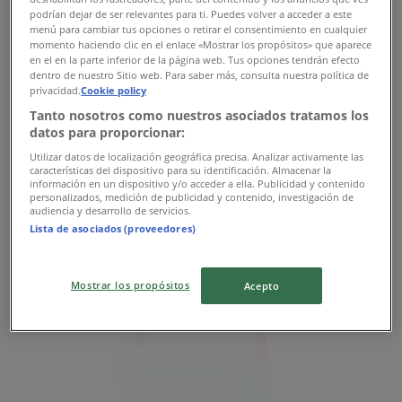
podrían dejar de ser relevantes para ti. Puedes volver a acceder a este
menú para cambiar tus opciones o retirar el consentimiento en cualquier
momento haciendo clic en el enlace «Mostrar los propósitos» que aparece
en el en la parte inferior de la página web. Tus opciones tendrán efecto
dentro de nuestro Sitio web. Para saber más, consulta nuestra política de
privacidad.
Cookie policy
Tanto nosotros como nuestros asociados tratamos los
datos para proporcionar:
Utilizar datos de localización geográfica precisa. Analizar activamente las
características del dispositivo para su identificación. Almacenar la
{"numCatalogs":0}
información en un dispositivo y/o acceder a ella. Publicidad y contenido
personalizados, medición de publicidad y contenido, investigación de
Προγράμματα και διευθύνσεις La
audiencia y desarrollo de servicios.
Lista de asociados (proveedores)
Pasteria
Mostrar los propósitos
Acepto
La Pasteria
Ανδρέα Παπανδρέου 35, Μαρούσι
1.9 km