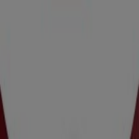
La Pasteria
Κυριαζή 40, Κηφισιά
1.9 km
La Pasteria
Λεωφόρος Πεντέλης 73, Χαλάνδρι
3.2 km