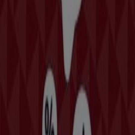
σε Μαρούσι
Γρήγορη ματιά στις La Pasteria
προσφορές στην Μαρούσι
Κατηγορία:
Εστιατόρια
Κατάλογοι και προσφορές από La
Pasteria σε Μαρούσι
Καλώς ήρθατε στο Tiendeo, η καλύτερη επιλογή σας για
να βρείτε τις πιο ξεχωριστές
προσφορές
,
καταλόγους
και
προωθητικές ενέργειες
για
Εστιατόρια
στην
Μαρούσι
. Κατά τη διάρκεια του
Αυγούστου 2026
, στην
πλατφόρμα μας μπορείτε να ανακαλύψετε τις
τελευταίες προσφορές από την
La Pasteria
, μία από τις
πιο δημοφιλείς μάρκες στον τομέα
Εστιατόρια
στην