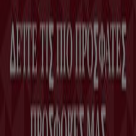
Η Tiendeo είναι μέρος της Shopfully, της τεχνολογικής
εταιρείας που επαναπροσδιορίζει τις τοπικές αγορές
παγκοσμίως.
Tiendeo
Τι ακριβώς κάνουμε
Επιχειρηματικές λύσεις
Νέα και μέσα ενημέρωσης
Εργαστείτε μαζί μας