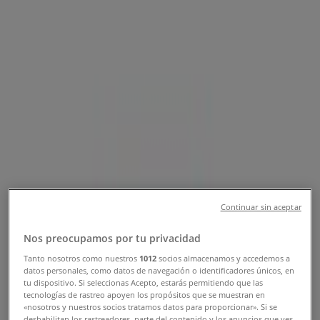
Ακολουθήστε για να λάβετε προσφορές
Tiendeo σε Μαρούσι
»
Προσφορές από Εστιατόρια σε Μαρούσι
»
La Pasteria σε Μαρούσι
Γρήγορη ματιά στις La Pasteria
προσφορές στην Μαρούσι
Κατηγορία:
Εστιατόρια
Continuar sin aceptar
Πρόκειται να δημοσιεύσουμε προσφορές από La
Pasteria
Nos preocupamos por tu privacidad
Tanto nosotros como nuestros
1012
socios almacenamos y accedemos a
Διαφημίσεις
datos personales, como datos de navegación o identificadores únicos, en
tu dispositivo. Si seleccionas Acepto, estarás permitiendo que las
tecnologías de rastreo apoyen los propósitos que se muestran en
«nosotros y nuestros socios tratamos datos para proporcionar». Si se
deshabilitan los rastreadores, parte del contenido y los anuncios que ves