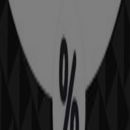
21 m
Converse
ΑΛ. ΥΨΗΛΑΝΤΗ 6, Κως
39 m
Admiral
Αντιναύαρχου Ιωαννίδη 0, Κως
45 m