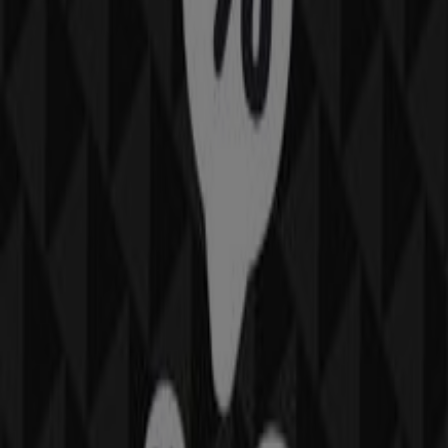
Pandora
IFESTOU 17, Κως
45 m
Άλλες επιχειρήσεις της Μόδα σε
Κως
Pandora
Περισσότερες πληροφορίες σχετικά με Pandora
Δείτε
άλλα καταστήματα Pandora σε Κως
Διαφημίσεις