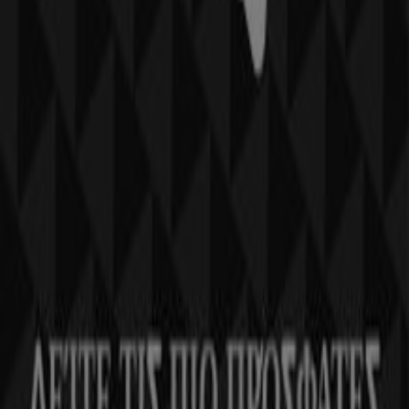
Η Tiendeo είναι μέρος της Shopfully, της τεχνολογικής
εταιρείας που επαναπροσδιορίζει τις τοπικές αγορές
παγκοσμίως.
Tiendeo
Τι ακριβώς κάνουμε
Επιχειρηματικές λύσεις
Νέα και μέσα ενημέρωσης
Εργαστείτε μαζί μας