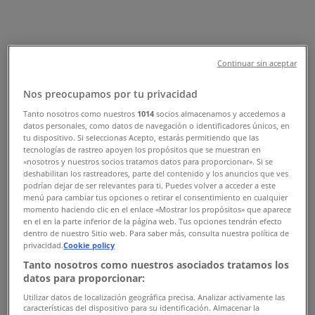
Χάρτης
+302242049977
Χάρτης
+302242049977
Continuar sin aceptar
Προσφορές από Pandora σε Κως
Nos preocupamos por tu privacidad
Tanto nosotros como nuestros
1014
socios almacenamos y accedemos a
datos personales, como datos de navegación o identificadores únicos, en
tu dispositivo. Si seleccionas Acepto, estarás permitiendo que las
Pandora
tecnologías de rastreo apoyen los propósitos que se muestran en
«nosotros y nuestros socios tratamos datos para proporcionar». Si se
deshabilitan los rastreadores, parte del contenido y los anuncios que ves
Προσφορές Pandora
podrían dejar de ser relevantes para ti. Puedes volver a acceder a este
menú para cambiar tus opciones o retirar el consentimiento en cualquier
Διαφημίσεις
momento haciendo clic en el enlace «Mostrar los propósitos» que aparece
en el en la parte inferior de la página web. Tus opciones tendrán efecto
dentro de nuestro Sitio web. Para saber más, consulta nuestra política de
privacidad.
Cookie policy
Tanto nosotros como nuestros asociados tratamos los
datos para proporcionar:
Utilizar datos de localización geográfica precisa. Analizar activamente las
características del dispositivo para su identificación. Almacenar la