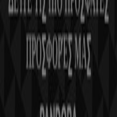
Kontakt aufnehmen
Αίτημα μάρκετινγκ και επιχειρηματικό αίτημα
Το κατάστημα εντοπίστηκε λανθασμένα στον
χάρτη
Εβδομαδιαία σχόλια διαφημίσεων
Τεχνικά προβλήματα και γενική ανατροφοδότηση
Ευρετήριο
εμπορικά σήματα
Τοπικές μάρκες
Εταιρίες
Κοντινά καταστήματα
Προϊόντα
Τοπικά προϊόντα