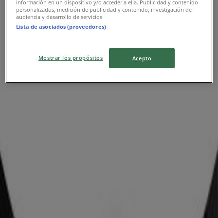
información en un dispositivo y/o acceder a ella. Publicidad y contenido
personalizados, medición de publicidad y contenido, investigación de
audiencia y desarrollo de servicios.
Lista de asociados (proveedores)
Mostrar los propósitos
Acepto
Κοντινά καταστήματα
Reebok
ΑΛ.ΥΨΗΛΑΝΤΟΥ 6, Κως
21 m
Pandora
ALEX. IPSILANDOU 5, Κως