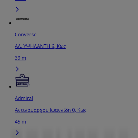
Converse
ΑΛ. ΥΨΗΛΑΝΤΗ 6, Κως
39 m
Admiral
Αντιναύαρχου Ιωαννίδη 0, Κως
45 m