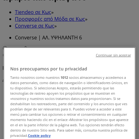
Tiendeo σε Κως
»
Προσφορές από Μόδα σε Κως
»
Converse σε Κως
»
Converse | ΑΛ. ΥΨΗΛΑΝΤΗ 6
Χάρτης
+302242026020
Χάρτης
+302242026020
Continuar sin aceptar
Πρόκειται να δημοσιεύσουμε προσφορές από Converse
Nos preocupamos por tu privacidad
Tanto nosotros como nuestros
1012
socios almacenamos y accedemos a
Διαφημίσεις
datos personales, como datos de navegación o identificadores únicos, en
tu dispositivo. Si seleccionas Acepto, estarás permitiendo que las
tecnologías de rastreo apoyen los propósitos que se muestran en
«nosotros y nuestros socios tratamos datos para proporcionar». Si se
deshabilitan los rastreadores, parte del contenido y los anuncios que ves
podrían dejar de ser relevantes para ti. Puedes volver a acceder a este
menú para cambiar tus opciones o retirar el consentimiento en cualquier
momento haciendo clic en el enlace «Mostrar los propósitos» que aparece
en el en la parte inferior de la página web. Tus opciones tendrán efecto
dentro de nuestro Sitio web. Para saber más, consulta nuestra política de
privacidad.
Cookie policy