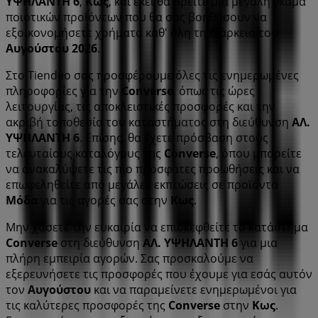
ΥΨΗΛΑΝΤΗ 6
,
Κως
, και εκεί θα βρείτε μια μεγάλη γκάμα
ποιοτικών προϊόντων που θα σας βοηθήσουν να
εξοικονομήσετε χρήματα καθ' όλη τη διάρκεια του
Αυγούστου 2026
.
Στο Tiendeo σας προσφέρουμε όλες τις ενημερωμένες
πληροφορίες για την
Converse
, όπως τις ώρες
λειτουργίας, τις αποκλειστικές προσφορές και την
ακριβή τοποθεσία του καταστήματος στη διεύθυνση
ΑΛ.
ΥΨΗΛΑΝΤΗ 6
. Επίσης, θα έχετε πρόσβαση στους
τελευταίους καταλόγους της
Converse
, όπου μπορείτε
να ανακαλύψετε τις πιο πρόσφατες προωθήσεις και να
επωφεληθείτε από μεγάλες εκπτώσεις σε προϊόντα
Μόδα
για τις αγορές σας στην
Κως
.
Μην χάσετε την ευκαιρία να επισκεφθείτε το κατάστημα
Converse
στη διεύθυνση
ΑΛ. ΥΨΗΛΑΝΤΗ 6
για μια
πλήρη εμπειρία αγορών. Σας προσκαλούμε να
εξερευνήσετε τις προσφορές που έχουμε για εσάς αυτόν
τον
Αυγούστου
και να παραμείνετε ενημερωμένοι για
τις καλύτερες προσφορές της
Converse
στην
Κως
.