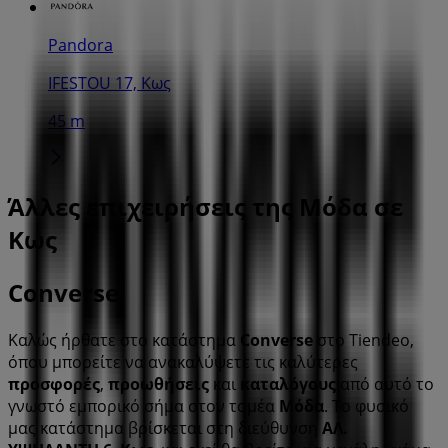
Pandora
IFESTOU 17, Κως
45 m
Άλλες επιχειρήσεις της Μόδα σε
Κως
Converse
Καλώς ήρθατε στο κατάστημα
Converse
στο Tiendeo,
όπου μπορείτε να ανακαλύψετε τις καλύτερες
προσφορές
,
προωθήσεις
και
καταλόγους
από αυτό το
γνωστό εμπορικό σήμα στον τομέα
Μόδα
. Το φυσικό
μας κατάστημα βρίσκεται στη διεύθυνση
ΑΛ.