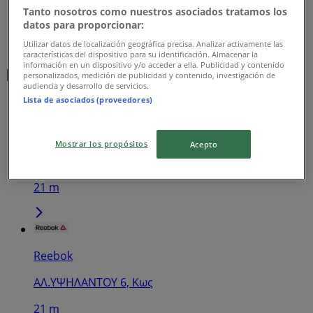
Tanto nosotros como nuestros asociados tratamos los
datos para proporcionar:
Utilizar datos de localización geográfica precisa. Analizar activamente las
características del dispositivo para su identificación. Almacenar la
información en un dispositivo y/o acceder a ella. Publicidad y contenido
Κοντινά καταστήματα
personalizados, medición de publicidad y contenido, investigación de
audiencia y desarrollo de servicios.
Lista de asociados (proveedores)
Pandora
Mostrar los propósitos
Acepto
ALEX. IPSILANDOU 5, Κως
21 m
Reebok
ΑΛ.ΥΨΗΛΑΝΤΟΥ 6, Κως
21 m