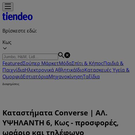
Βρίσκεστε εδώ:
Κως
Featured
Σούπερ Μάρκετ
Μόδα
Σπίτι & Κήπος
Παιδιά &
Παιχνίδια
Ηλεκτρονικά
Αθλητικά
ΙδιοΚατασκευές
Υγεία &
Ομορφιά
Εστιατόρια
Μηχανοκίνηση
Ταξίδια
Διαφημίσεις
Καταστήματα Converse | ΑΛ.
ΥΨΗΛΑΝΤΗ 6, Κως - προσφορές,
ωράριο και τηλέφωνο