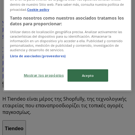
...
11
dentro de nuestro Sitio web. Para saber más, consulta nuestra política de
privacidad.
Cookie policy
Lidl
Cosmote
ΣΚΛΑΒΕΝΙΤΗΣ
Vicko
ZARA
Tanto nosotros como nuestros asociados tratamos los
Vodafone
My Market
ΚΡΗΤΙΚΟΣ
ΑΒ Βασιλόπουλος
datos para proporcionar:
Kotsovolos
Μασούτης
Discount Markt
Jumbo
Utilizar datos de localización geográfica precisa. Analizar activamente las
Germanos
Pandora
Market In
METRO Cash & Carry
características del dispositivo para su identificación. Almacenar la
información en un dispositivo y/o acceder a ella. Publicidad y contenido
JYSK
Bazaar
H&M
Public
Nova
Leroy Merlin
personalizados, medición de publicidad y contenido, investigación de
The Mart
ΓΟΥΝΤΣΙΔΗΣ
Αφοί ΠΑΝΑΓΙΩΤΟΠΟΥΛΟΙ
VOI
audiencia y desarrollo de servicios.
& NOI
ΑΝΔΡΙΚΟΠΟΥΛΟΣ
Praktiker
ΠΡΙΤΣΟΥΛΗΣ
Lista de asociados (proveedores)
ENA Cash & Carry
Plaisio
MARKS & SPENCER
Electronet
Hondos Center
UNITED COLORS OF
BENETTON
Ok! Markets
Triumph
IKEA
ΑΦΡΟΔΙΤΗ
Mostrar los propósitos
Acepto
Η Tiendeo είναι μέρος της Shopfully, της τεχνολογικής
εταιρείας που επαναπροσδιορίζει τις τοπικές αγορές
παγκοσμίως.
Tiendeo