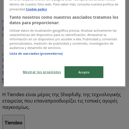
...
11
dentro de nuestro Sitio web. Para saber más, consulta nuestra política de
privacidad.
Cookie policy
Lidl
Cosmote
ΣΚΛΑΒΕΝΙΤΗΣ
Vicko
ZARA
Tanto nosotros como nuestros asociados tratamos los
Vodafone
My Market
ΚΡΗΤΙΚΟΣ
ΑΒ Βασιλόπουλος
datos para proporcionar:
Kotsovolos
Μασούτης
Discount Markt
Jumbo
Utilizar datos de localización geográfica precisa. Analizar activamente las
Germanos
Pandora
Market In
METRO Cash & Carry
características del dispositivo para su identificación. Almacenar la
información en un dispositivo y/o acceder a ella. Publicidad y contenido
JYSK
Bazaar
H&M
Public
Nova
Leroy Merlin
personalizados, medición de publicidad y contenido, investigación de
The Mart
ΓΟΥΝΤΣΙΔΗΣ
Αφοί ΠΑΝΑΓΙΩΤΟΠΟΥΛΟΙ
VOI
audiencia y desarrollo de servicios.
& NOI
ΑΝΔΡΙΚΟΠΟΥΛΟΣ
Praktiker
ΠΡΙΤΣΟΥΛΗΣ
Lista de asociados (proveedores)
ENA Cash & Carry
Plaisio
MARKS & SPENCER
Electronet
Hondos Center
UNITED COLORS OF
BENETTON
Ok! Markets
Triumph
IKEA
ΑΦΡΟΔΙΤΗ
Mostrar los propósitos
Acepto
Η Tiendeo είναι μέρος της Shopfully, της τεχνολογικής
εταιρείας που επαναπροσδιορίζει τις τοπικές αγορές
παγκοσμίως.
Tiendeo