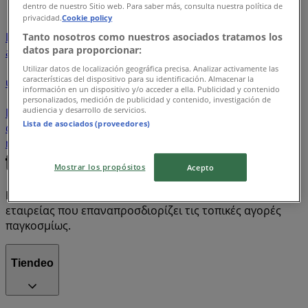
dentro de nuestro Sitio web. Para saber más, consulta nuestra política de
privacidad.
Cookie policy
Σούπερ Μάρκετ
Ηλεκτρονικά
Μόδα
Αθλητικά
Παιδιά & Παιχνίδια
Εστιατόρια
Υγεία & Ομορφιά
Tanto nosotros como nuestros asociados tratamos los
datos para proporcionar:
antivirus
ήχος
λεκάνη
καλάθι
γραφείο
Bluetooth
βερνίκι νυχιών
παντελόνι
είδη γραφείου
γραφική
Utilizar datos de localización geográfica precisa. Analizar activamente las
características del dispositivo para su identificación. Almacenar la
ύλη
μπισκότα
σαλόνι
ημερολόγιο
καφές
κουζίνα
información en un dispositivo y/o acceder a ella. Publicidad y contenido
DIY
πορτοφόλι
άρωμα
κουτί
κρέμα
ΚΡΕΜΑ
personalizados, medición de publicidad y contenido, investigación de
audiencia y desarrollo de servicios.
ΠΡΟΣΩΠΟΥ
κόλλα
ποδιά
σοκολάτα
μακιγιάζ
Lista de asociados (proveedores)
αρωματικό κερί
τραπέζι
τραπέζι κήπου
εικόνα &
ήχος
κουρτίνες
ακουστικά
iPad
φόρεμα
Mostrar los propósitos
Acepto
Η Tiendeo είναι μέρος της Shopfully, της τεχνολογικής
εταιρείας που επαναπροσδιορίζει τις τοπικές αγορές
παγκοσμίως.
Tiendeo