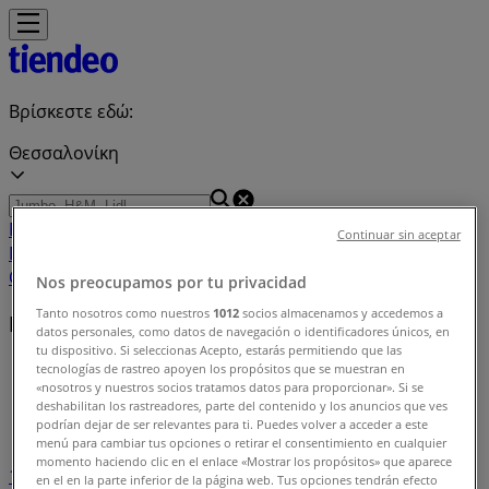
Βρίσκεστε εδώ:
Θεσσαλονίκη
Featured
Σούπερ Μάρκετ
Μόδα
Σπίτι & Κήπος
Παιδιά &
Continuar sin aceptar
Παιχνίδια
Ηλεκτρονικά
Αθλητικά
ΙδιοΚατασκευές
Υγεία &
Ομορφιά
Εστιατόρια
Μηχανοκίνηση
Ταξίδια
Nos preocupamos por tu privacidad
Tanto nosotros como nuestros
1012
socios almacenamos y accedemos a
Ευρετήριο προσφορών στην Θεσσαλονίκη
datos personales, como datos de navegación o identificadores únicos, en
tu dispositivo. Si seleccionas Acepto, estarás permitiendo que las
Tiendeo σε Θεσσαλονίκη
»
tecnologías de rastreo apoyen los propósitos que se muestran en
«nosotros y nuestros socios tratamos datos para proporcionar». Si se
deshabilitan los rastreadores, parte del contenido y los anuncios que ves
Ευρετήριο προσφορών
podrían dejar de ser relevantes para ti. Puedes volver a acceder a este
menú para cambiar tus opciones o retirar el consentimiento en cualquier
momento haciendo clic en el enlace «Mostrar los propósitos» que aparece
1
2
3
en el en la parte inferior de la página web. Tus opciones tendrán efecto