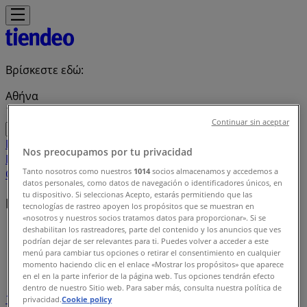
Βρίσκεστε εδώ:
Αθήνα
Continuar sin aceptar
Featured
Σούπερ Μάρκετ
Μόδα
Σπίτι & Κήπος
Παιδιά &
Nos preocupamos por tu privacidad
Παιχνίδια
Ηλεκτρονικά
Αθλητικά
ΙδιοΚατασκευές
Υγεία &
Tanto nosotros como nuestros
1014
socios almacenamos y accedemos a
Ομορφιά
Εστιατόρια
Μηχανοκίνηση
Ταξίδια
datos personales, como datos de navegación o identificadores únicos, en
tu dispositivo. Si seleccionas Acepto, estarás permitiendo que las
Μάρκες
tecnologías de rastreo apoyen los propósitos que se muestran en
«nosotros y nuestros socios tratamos datos para proporcionar». Si se
deshabilitan los rastreadores, parte del contenido y los anuncios que ves
Tiendeo
»
podrían dejar de ser relevantes para ti. Puedes volver a acceder a este
menú para cambiar tus opciones o retirar el consentimiento en cualquier
Ευρετήριο επωνυμίας
momento haciendo clic en el enlace «Mostrar los propósitos» que aparece
en el en la parte inferior de la página web. Tus opciones tendrán efecto
dentro de nuestro Sitio web. Para saber más, consulta nuestra política de
1
2
3
4
privacidad.
Cookie policy