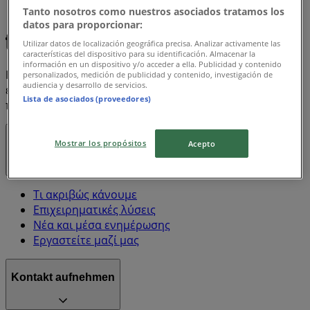
Tanto nosotros como nuestros asociados tratamos los
Panasonic
datos para proporcionar:
Utilizar datos de localización geográfica precisa. Analizar activamente las
características del dispositivo para su identificación. Almacenar la
información en un dispositivo y/o acceder a ella. Publicidad y contenido
Η Tiendeo είναι μέρος της Shopfully, της τεχνολογικής
personalizados, medición de publicidad y contenido, investigación de
audiencia y desarrollo de servicios.
εταιρείας που επαναπροσδιορίζει τις τοπικές αγορές
Lista de asociados (proveedores)
παγκοσμίως.
Tiendeo
Mostrar los propósitos
Acepto
Τι ακριβώς κάνουμε
Επιχειρηματικές λύσεις
Νέα και μέσα ενημέρωσης
Εργαστείτε μαζί μας
Kontakt aufnehmen