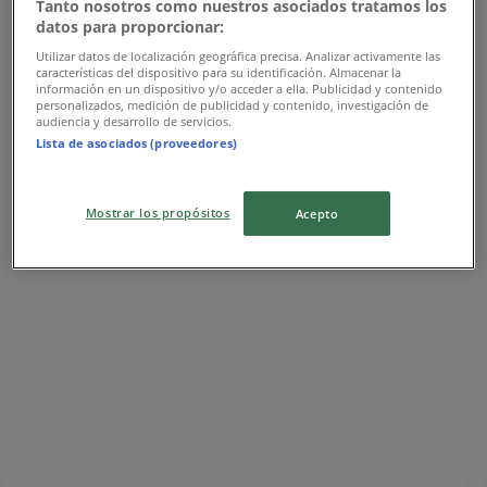
Tanto nosotros como nuestros asociados tratamos los
Προσφορές MARKS & SPENCER
datos para proporcionar:
Utilizar datos de localización geográfica precisa. Analizar activamente las
características del dispositivo para su identificación. Almacenar la
información en un dispositivo y/o acceder a ella. Publicidad y contenido
personalizados, medición de publicidad y contenido, investigación de
Massimo Dutti
audiencia y desarrollo de servicios.
Lista de asociados (proveedores)
Προσφορές Massimo Dutti
Mostrar los propósitos
Acepto
Διαφημίσεις