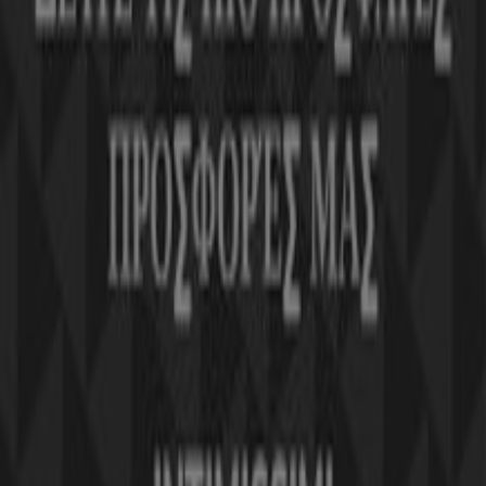
Επιχειρηματικές λύσεις
Νέα και μέσα ενημέρωσης
Εργαστείτε μαζί μας
Kontakt aufnehmen
Αίτημα μάρκετινγκ και επιχειρηματικό αίτημα
Το κατάστημα εντοπίστηκε λανθασμένα στον
χάρτη
Εβδομαδιαία σχόλια διαφημίσεων
Τεχνικά προβλήματα και γενική ανατροφοδότηση
Ευρετήριο
εμπορικά σήματα
Τοπικές μάρκες
Εταιρίες