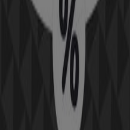
Κατάλογοι Μόδα σε Αιγάλεω
Φυλλάδια και οι καλύτερες
προσφορές στην Αιγάλεω
antivirus
ήχος
λεκάνη
καλάθι
γραφείο
Bluetooth
βερνίκι
νυχιών
παντελόνι
είδη γραφείου
Μόδα σε άλλες πόλεις
Αθήνα
Θεσσαλονίκη
Ηράκλειο
Πάτρα
Λάρισα