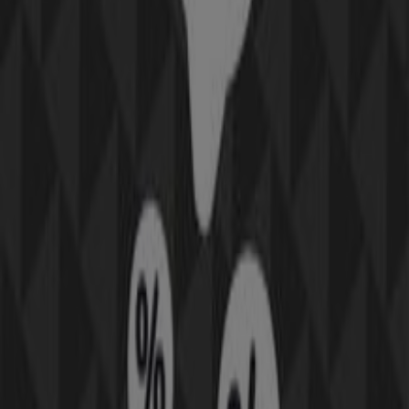
Μαρούσι
Πειραιάς
Χανιά
Ρόδος
Ιωάννινα
Περιστέρι
Βόλος
Καστελόριζο
Γλυφάδα
Χαλκίδα
Καλλιθέα
Δείτε περισσότερες πόλεις
Η κατηγορία
Μόδα
έχει δημιουργηθεί για να προσφέρει
πλήρη και έγκαιρη ενημέρωση
σχετικά με το
περιεχόμενο των νέων καταλόγων και με τις τάσεις. Το
Tiendeo.gr ενημερώνεται ταχύτατα και δίνει την
ευκαιρία επισκόπησης προϊόντων (ρούχα, παπούτσια,
αξεσουάρ και άλλα) πριν ακόμα προλάβουν να φτάσουν
στα καταστήματα.
Οι κατάλογοι
όλων των κορυφαίων καταστημάτων,
όπως είναι
τα
H
&
M
,
Zara
,
Manga
,
Bershka
,
BSB
,
Victoria
’
s
Secret
κλπ., βρίσκονται μερικά κλικ μακριά σας για να σας
βοηθήσουν να πραγματοποιήσετε τις επόμενες αγορές,
δίχως να χάσετε χρόνο
και μάλιστα στις
καλύτερες
τιμές.
Πηγαίνετε στις προσφορές Μόδα