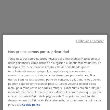
Tiendeo σε Αιγάλεω
»
Προσφορές από Μόδα σε Αιγάλεω
Kem
Continuar sin aceptar
Προσφορές Kem
Nos preocupamos por tu privacidad
Tanto nosotros como nuestros
1012
socios almacenamos y accedemos a
datos personales, como datos de navegación o identificadores únicos, en
tu dispositivo. Si seleccionas Acepto, estarás permitiendo que las
Mango
tecnologías de rastreo apoyen los propósitos que se muestran en
«nosotros y nuestros socios tratamos datos para proporcionar». Si se
Προσφορές Mango
deshabilitan los rastreadores, parte del contenido y los anuncios que ves
podrían dejar de ser relevantes para ti. Puedes volver a acceder a este
menú para cambiar tus opciones o retirar el consentimiento en cualquier
momento haciendo clic en el enlace «Mostrar los propósitos» que aparece
en el en la parte inferior de la página web. Tus opciones tendrán efecto
dentro de nuestro Sitio web. Para saber más, consulta nuestra política de
MARKS & SPENCER
privacidad.
Cookie policy