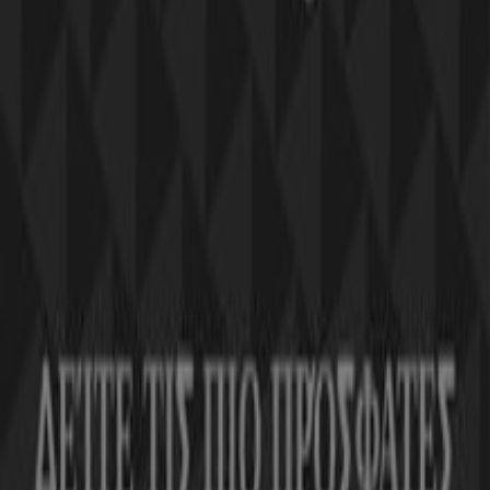
Η Tiendeo είναι μέρος της Shopfully, της τεχνολογικής
εταιρείας που επαναπροσδιορίζει τις τοπικές αγορές
παγκοσμίως.
Tiendeo
Τι ακριβώς κάνουμε