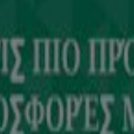
κής εταιρείας που επαναπροσδιορίζει τις τοπικές αγορές πα