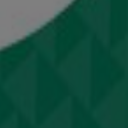
Βόλος
Καστελόριζο
Γλυφάδα
Χαλκίδα
Καλλιθέα
με το περιεχόμενο των νέων καταλόγων όσον αφορά τα
φαίων, αλλά και τοπικών, καταστημάτων
, ενώ