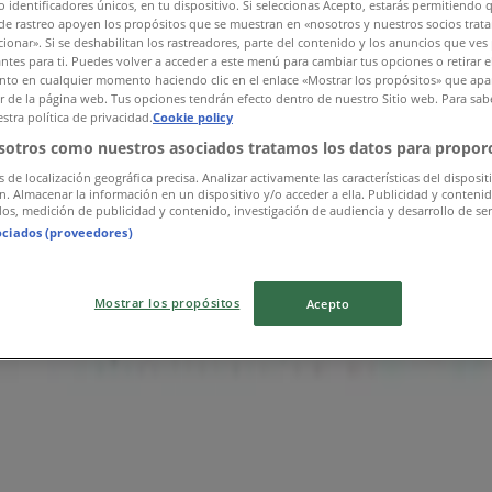
 identificadores únicos, en tu dispositivo. Si seleccionas Acepto, estarás permitiendo 
de rastreo apoyen los propósitos que se muestran en «nosotros y nuestros socios trat
ιος
ionar». Si se deshabilitan los rastreadores, parte del contenido y los anuncios que ves
antes para ti. Puedes volver a acceder a este menú para cambiar tus opciones o retirar e
to en cualquier momento haciendo clic en el enlace «Mostrar los propósitos» que apar
or de la página web. Tus opciones tendrán efecto dentro de nuestro Sitio web. Para sab
stra política de privacidad.
Cookie policy
sotros como nuestros asociados tratamos los datos para proporc
s de localización geográfica precisa. Analizar activamente las características del disposit
ón. Almacenar la información en un dispositivo y/o acceder a ella. Publicidad y conteni
os, medición de publicidad y contenido, investigación de audiencia y desarrollo de ser
ociados (proveedores)
Mostrar los propósitos
Acepto