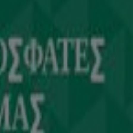
γκοσμίως.