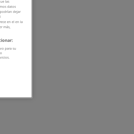
que las
amos datos
 podrían dejar
l
ece en el en la
er más,
ionar:
ivo para su
do
vicios.