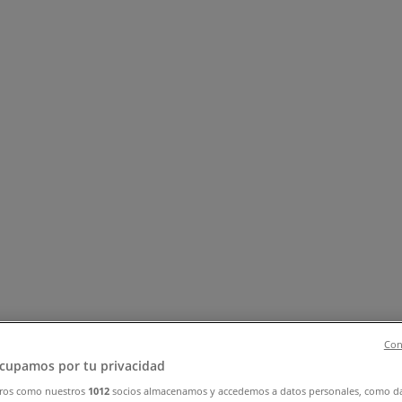
νίδια
Ηλεκτρονικά
Αθλητικά
ΙδιοΚατασκευές
Υγεία & Ομορφ
Con
ς - Κατάλογοι, εκπτώσεις και προσφ
cupamos por tu privacidad
ros como nuestros
1012
socios almacenamos y accedemos a datos personales, como d