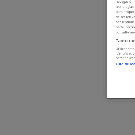
navegación o
tecnologías 
Προσφορές από Παιδιά & Παιχνίδια σε Άγιος Δημήτρ
para proporc
de ser relev
consentimien
Διαφημίσεις
parte inferi
consulta nue
Tanto no
Utilizar dato
identificaci
personalizad
Lista de as