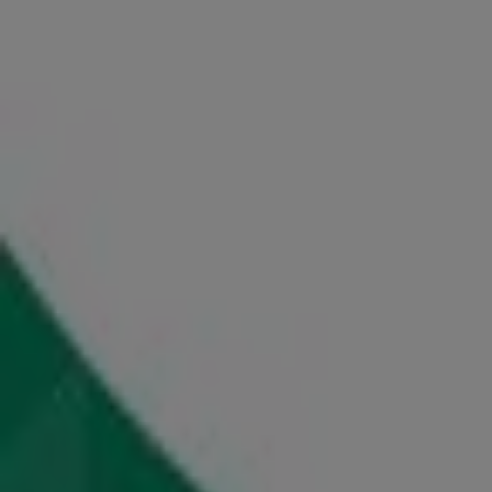
Early learning centre
Προσφορές Early learning centre
Διαφημίσεις