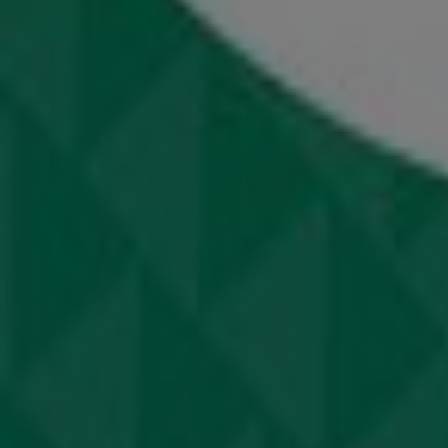
Κατάλογοι Παιδιά & Παιχνίδια σε Ά
Φυλλάδια και οι καλύτερες προσφο
antivirus
ήχος
λεκάνη
καλάθι
γραφείο
Bluetooth
βερνίκι νυχ
Παιδιά & Παιχνίδια σε άλλες πόλεις
Αθήνα
Θεσσαλονίκη
Ηράκλειο
Πάτρα
Λάρισα
Μ
Δείτε περισσότερες πόλεις
Η κατηγορία
«Παιδιά & Παιχνίδια»
έχει δημιουργηθεί γ
παιδικά προϊόντα, τα παιχνίδια, τα έπιπλα και οτιδήποτε 
Το
Tiendeo.
gr
είναι ο
ταχύτερος τρόπος πρόσβασης
σε 
παράλληλα σας δίνει τη δυνατότητα επισκόπησης όλων τω