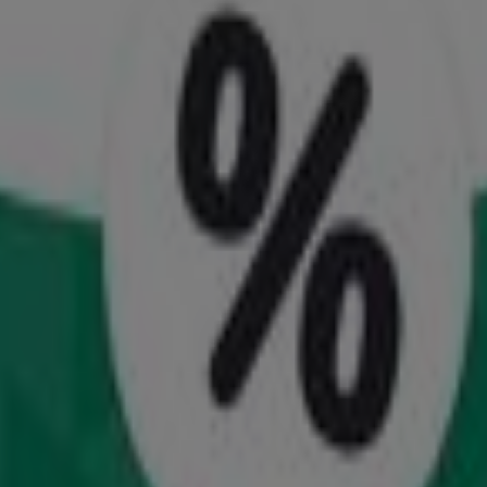
γιος Δημήτριος
ρές στην Άγιος Δημήτριος
ιών
παντελόνι
είδη γραφείου
αρούσι
Πειραιάς
Χανιά
Ρόδος
Ιωάννινα
Περιστέρι
ια να προσφέρει
πλήρη και έγκαιρη ενημέρωση
σχετικά 
αφορά τα παιδιά.
όλους τους
διαφημιστικούς καταλόγους όλων των κορυ
ν προϊόντων, δίχως να απαιτείται η μετακίνησή σας.