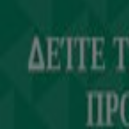
Η Tiendeo είναι μέρος της Shopfully, της τεχνολογι
Tiendeo
Τι ακριβώς κάνουμε
Επιχειρηματικές λύσεις
Νέα και μέσα ενημέρωσης
Εργαστείτε μαζί μας
Kontakt aufnehmen
Αίτημα μάρκετινγκ και επιχειρηματικό αίτημα
Το κατάστημα εντοπίστηκε λανθασμένα στον χάρτη
Εβδομαδιαία σχόλια διαφημίσεων
Τεχνικά προβλήματα και γενική ανατροφοδότηση