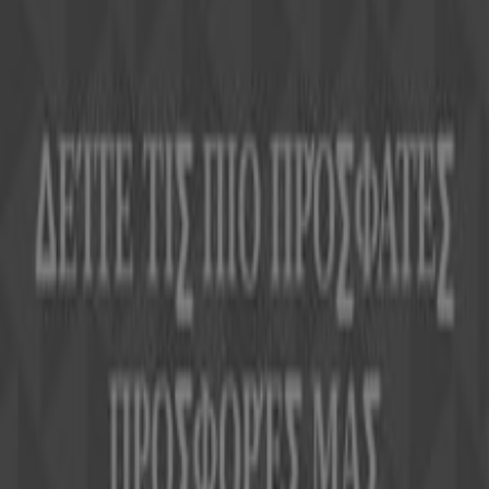
Η Tiendeo είναι μέρος της Shopfully, της τεχνολογικής
εταιρείας που επαναπροσδιορίζει τις τοπικές αγορές
παγκοσμίως.
Tiendeo
Τι ακριβώς κάνουμε
Επιχειρηματικές λύσεις
Νέα και μέσα ενημέρωσης
Εργαστείτε μαζί μας
Kontakt aufnehmen
Αίτημα μάρκετινγκ και επιχειρηματικό αίτημα
Το κατάστημα εντοπίστηκε λανθασμένα στον
χάρτη
Εβδομαδιαία σχόλια διαφημίσεων