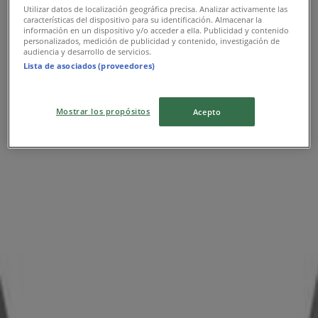
Utilizar datos de localización geográfica precisa. Analizar activamente las
características del dispositivo para su identificación. Almacenar la
información en un dispositivo y/o acceder a ella. Publicidad y contenido
personalizados, medición de publicidad y contenido, investigación de
GEOX
audiencia y desarrollo de servicios.
Lista de asociados (proveedores)
Τσιμισκή 48, Θεσσαλονίκη
5.1 km
Mostrar los propósitos
Acepto
GEOX
MEDITERRANEAN COSMOS, Θεσσαλονίκη
5.3 km
Διαφημίσεις