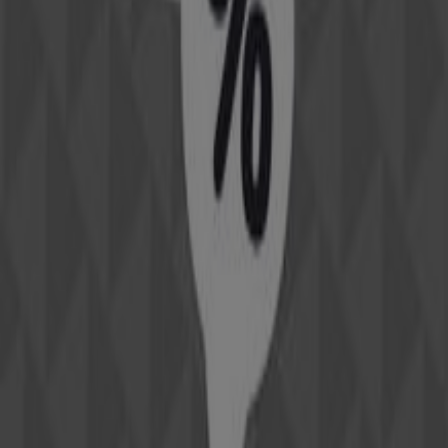
Πυλαία
GEOX
Καλώς ήρθατε στο Tiendeo! Εδώ μπορείτε να βρείτε όχι
μόνο τις καλύτερες
προσφορές
,
καταλόγους
και
προωθητικές ενέργειες
, αλλά και να ανακαλύψετε τα
πιο δημοφιλή καταστήματα στην
Πυλαία
. Κατά τη
διάρκεια του
Αυγούστου 2026
, μπορείτε να
ενημερωθείτε για τις τελευταίες εξελίξεις της
GEOX
και
να βρείτε τις πλησιέστερες τοποθεσίες και λεπτομέρειες
καταστημάτων στην
Πυλαία
.
Στο Tiendeo, δεν έχετε πρόσβαση μόνο σε
προσφορές
και εκπτώσεις, αλλά και σε πολύτιμες πληροφορίες για
τα φυσικά καταστήματα στην πόλη σας. Ανακαλύψτε
τους καταλόγους της
GEOX
, βρείτε καταστήματα στην
Πυλαία
και επωφεληθείτε από τις μεγαλύτερες
εκπτώσεις αυτόν τον
Αυγούστου
. Επιπλέον, σας
παρέχουμε ακριβείς τοποθεσίες, ωράρια λειτουργίας και