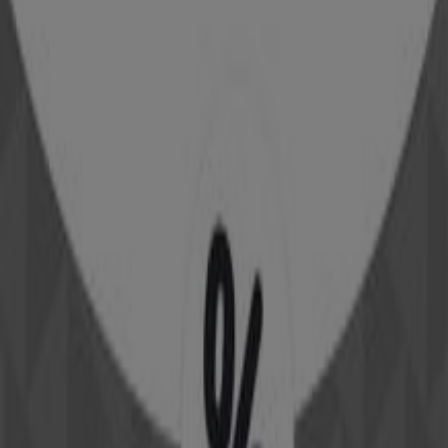
Κατάλογοι από GEOX σε Πυλαία
GEOX
Προσφορές Geox
Άλλες επιχειρήσεις της Μόδα σε