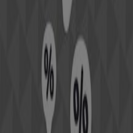
όλες τις απαραίτητες λεπτομέρειες για μια
ολοκληρωμένη εμπειρία αγορών.
Μην χάσετε τις
προσφορές
της
GEOX
στα καταστήματα
της
Πυλαία
και ενημερωθείτε για τις καλύτερες τιμές
κατά τη διάρκεια του
Αυγούστου 2026
. Στο Tiendeo, θα
βρείτε πάντα τις καλύτερες επιλογές αγορών στην
Πυλαία
. Ξεκινήστε τώρα την αναζήτηση των
καταστημάτων και των προσφορών!
Διαφημίσεις