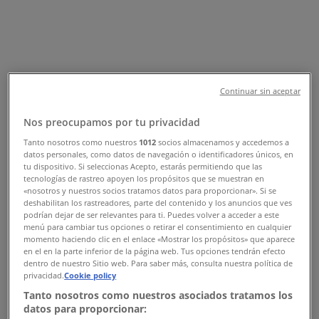
Tiendeo σε Πυλαία
»
Προσφορές από Μόδα σε Πυλαία
»
GEOX σε Πυλαία
»
GEOX καταστήματα σε Πυλαία
Continuar sin aceptar
GEOX
Nos preocupamos por tu privacidad
Γεωργικής Σχολής 43, Πυλαία
Tanto nosotros como nuestros
1012
socios almacenamos y accedemos a
datos personales, como datos de navegación o identificadores únicos, en
tu dispositivo. Si seleccionas Acepto, estarás permitiendo que las
4.4 km
tecnologías de rastreo apoyen los propósitos que se muestran en
«nosotros y nuestros socios tratamos datos para proporcionar». Si se
deshabilitan los rastreadores, parte del contenido y los anuncios que ves
podrían dejar de ser relevantes para ti. Puedes volver a acceder a este
menú para cambiar tus opciones o retirar el consentimiento en cualquier
GEOX
momento haciendo clic en el enlace «Mostrar los propósitos» que aparece
en el en la parte inferior de la página web. Tus opciones tendrán efecto
dentro de nuestro Sitio web. Para saber más, consulta nuestra política de
72 TSIMISKI, Θεσσαλονίκη
privacidad.
Cookie policy
4.9 km
Tanto nosotros como nuestros asociados tratamos los
datos para proporcionar: