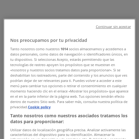
Χάρτης
00302310471732
Χάρτης
00302310471732
Continuar sin aceptar
Προσφορές από GEOX σε
Nos preocupamos por tu privacidad
Θεσσαλονίκη
Tanto nosotros como nuestros
1014
socios almacenamos y accedemos a
datos personales, como datos de navegación o identificadores únicos, en
tu dispositivo. Si seleccionas Acepto, estarás permitiendo que las
tecnologías de rastreo apoyen los propósitos que se muestran en
«nosotros y nuestros socios tratamos datos para proporcionar». Si se
GEOX
deshabilitan los rastreadores, parte del contenido y los anuncios que ves
podrían dejar de ser relevantes para ti. Puedes volver a acceder a este
menú para cambiar tus opciones o retirar el consentimiento en cualquier
Προσφορές Geox
momento haciendo clic en el enlace «Mostrar los propósitos» que aparece
en el en la parte inferior de la página web. Tus opciones tendrán efecto
dentro de nuestro Sitio web. Para saber más, consulta nuestra política de
Διαφημίσεις
privacidad.
Cookie policy
Tanto nosotros como nuestros asociados tratamos los
datos para proporcionar:
Utilizar datos de localización geográfica precisa. Analizar activamente las
características del dispositivo para su identificación. Almacenar la