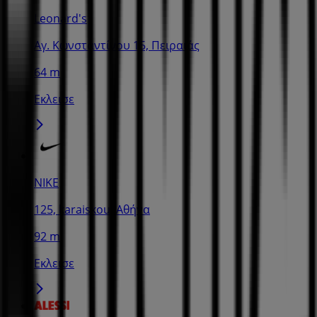
Leonard's
Αγ. Κωνσταντίνου 15, Πειραιάς
64 m
Εκλεισε
NIKE
125, karaiskou, Αθήνα
92 m
Εκλεισε