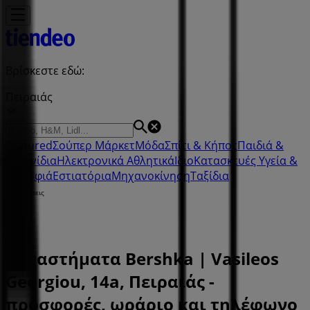
Βρίσκεστε εδώ:
Πειραιάς
Featured
Σούπερ Μάρκετ
Μόδα
Σπίτι & Κήπος
Παιδιά &
Παιχνίδια
Ηλεκτρονικά
Αθλητικά
ΙδιοΚατασκευές
Υγεία &
Ομορφιά
Εστιατόρια
Μηχανοκίνηση
Ταξίδια
Διαφημίσεις
Καταστήματα Bershka | Vasileos
Georgiou, 14a, Πειραιάς -
προσφορές, ωράριο και τηλέφωνο