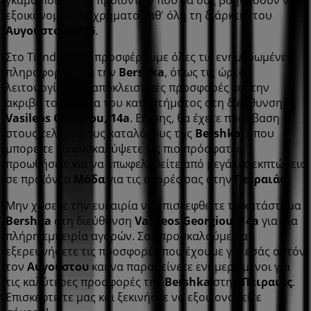
γκάμα ποιοτικών προϊόντων που θα σας βοηθήσουν να
εξοικονομήσετε χρήματα καθ' όλη τη διάρκεια του
Αυγούστου 2026
.
Στο Tiendeo σας προσφέρουμε όλες τις ενημερωμένες
πληροφορίες για την
Bershka
, όπως τις ώρες
λειτουργίας, τις αποκλειστικές προσφορές και την
ακριβή τοποθεσία του καταστήματος στη διεύθυνση
Vasileos Georgiou, 14a
. Επίσης, θα έχετε πρόσβαση
στους τελευταίους καταλόγους της
Bershka
, όπου
μπορείτε να ανακαλύψετε τις πιο πρόσφατες
προωθήσεις και να επωφεληθείτε από μεγάλες εκπτώσεις
σε προϊόντα
Μόδα
για τις αγορές σας στην
Πειραιάς
.
Μην χάσετε την ευκαιρία να επισκεφθείτε το κατάστημα
Bershka
στη διεύθυνση
Vasileos Georgiou, 14a
για μια
πλήρη εμπειρία αγορών. Σας προσκαλούμε να
εξερευνήσετε τις προσφορές που έχουμε για εσάς αυτόν
τον
Αυγούστου
και να παραμείνετε ενημερωμένοι για
τις καλύτερες προσφορές της
Bershka
στην
Πειραιάς
.
Επισκεφτείτε μας και ξεκινήστε να εξοικονομείτε