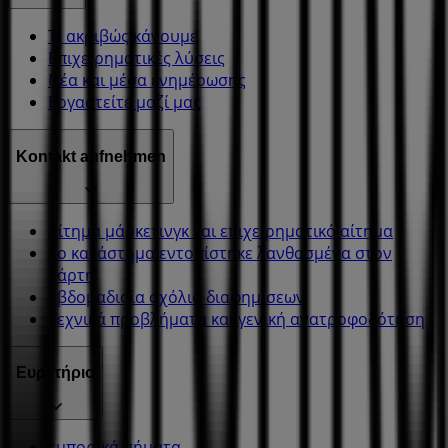
Τι ακριβώς κάνουμε
Επιχειρηματικές λύσεις
Νέα και μέσα ενημέρωσης
Εργαστείτε μαζί μας
Kontakt aufnehmen
Αίτημα μάρκετινγκ και επιχειρηματικό αίτημα
Το κατάστημα εντοπίστηκε λανθασμένα στον
χάρτη
Εβδομαδιαία σχόλια διαφημίσεων
Τεχνικά προβλήματα και γενική ανατροφοδότηση
Ευρετήριο
εμπορικά σήματα