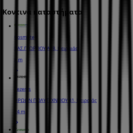
Κοντινά καταστήματα
Cosmote
ΒΑΣ.ΓΕΩΡΓΙΟΥ Α28, Πειραιάς
6 m
Tezenis
ΗΡΩΩΝ ΠΟΛΥΤΕΧΝΕΙΟΥ 41, Πειραιάς
24 m