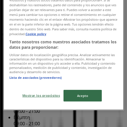
deshabilitan los rastreadores, parte del contenido y los anuncios que ves
Παρασκευή
podrían dejar de ser relevantes para ti. Puedes volver a acceder a este
09:00 - 21:00
menú para cambiar tus opciones o retirar el consentimiento en cualquier
Σάββατο
momento haciendo clic en el enlace «Mostrar los propósitos» que aparece
09:00 - 21:00
en el en la parte inferior de la página web. Tus opciones tendrán efecto
dentro de nuestro Sitio web. Para saber más, consulta nuestra política de
privacidad.
Cookie policy
Χάρτης
+30 210 4177365
Tanto nosotros como nuestros asociados tratamos los
datos para proporcionar:
Εκλεισε
Utilizar datos de localización geográfica precisa. Analizar activamente las
características del dispositivo para su identificación. Almacenar la
información en un dispositivo y/o acceder a ella. Publicidad y contenido
Κυριακή
personalizados, medición de publicidad y contenido, investigación de
audiencia y desarrollo de servicios.
09:00 - 21:00
Lista de asociados (proveedores)
Δευτέρα
09:00 - 21:00
Τρίτη
Mostrar los propósitos
Acepto
09:00 - 21:00
Τετάρτη
09:00 - 21:00
Πέμπτη
09:00 - 21:00