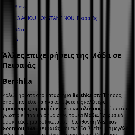
Alessi
13 AGIOU KONSTANTINOU, Πειραιάς
94 m
Άλλες επιχειρήσεις της Μόδα σε
Πειραιάς
Bershka
Καλώς ήρθατε στο κατάστημα
Bershka
στο Tiendeo,
όπου μπορείτε να ανακαλύψετε τις καλύτερες
προσφορές
,
προωθήσεις
και
καταλόγους
από αυτό το
γνωστό εμπορικό σήμα στον τομέα
Μόδα
. Το φυσικό
μας κατάστημα βρίσκεται στη διεύθυνση
Vasileos
Georgiou, 14a
,
Πειραιάς
, και εκεί θα βρείτε μια μεγάλη