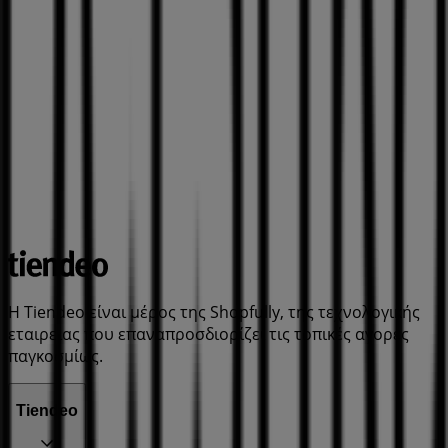
Η Tiendeo είναι μέρος της Shopfully, της τεχνολογικής
εταιρείας που επαναπροσδιορίζει τις τοπικές αγορές
παγκοσμίως.
Tiendeo