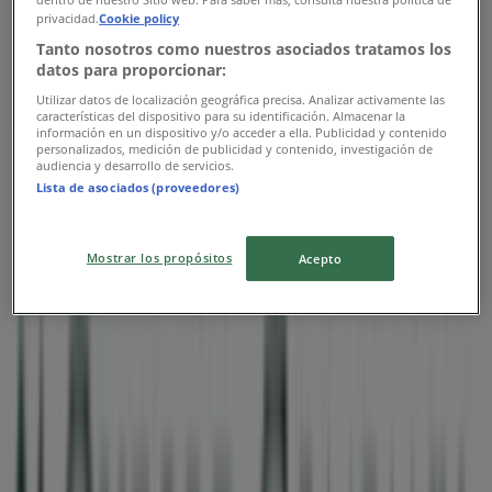
privacidad.
Cookie policy
Χάρτης
2102790833
Tanto nosotros como nuestros asociados tratamos los
datos para proporcionar:
Εκλεισε
Utilizar datos de localización geográfica precisa. Analizar activamente las
características del dispositivo para su identificación. Almacenar la
información en un dispositivo y/o acceder a ella. Publicidad y contenido
personalizados, medición de publicidad y contenido, investigación de
Κυριακή
audiencia y desarrollo de servicios.
Lista de asociados (proveedores)
Εκλεισε
Δευτέρα
Mostrar los propósitos
Acepto
09:00 - 15:30
Τρίτη
09:00 - 14:00
17:00 - 21:00
Τετάρτη
09:00 - 15:30
Πέμπτη
09:00 - 14:00
17:00 - 21:00
Παρασκευή
09:00 - 14:00
17:00 - 21:00
Σάββατο