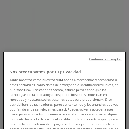
Εκλεισε
Κυριακή
Εκλεισε
Δευτέρα
Continuar sin aceptar
09:00 - 15:30
Τρίτη
Nos preocupamos por tu privacidad
09:00 - 14:00
17:00 - 21:00
Tanto nosotros como nuestros
1014
socios almacenamos y accedemos a
Τετάρτη
datos personales, como datos de navegación o identificadores únicos, en
09:00 - 15:30
tu dispositivo. Si seleccionas Acepto, estarás permitiendo que las
tecnologías de rastreo apoyen los propósitos que se muestran en
Πέμπτη
«nosotros y nuestros socios tratamos datos para proporcionar». Si se
09:00 - 14:00
17:00 - 21:00
deshabilitan los rastreadores, parte del contenido y los anuncios que ves
Παρασκευή
podrían dejar de ser relevantes para ti. Puedes volver a acceder a este
menú para cambiar tus opciones o retirar el consentimiento en cualquier
09:00 - 14:00
17:00 - 21:00
momento haciendo clic en el enlace «Mostrar los propósitos» que aparece
Σάββατο
en el en la parte inferior de la página web. Tus opciones tendrán efecto
09:00 - 16:00
dentro de nuestro Sitio web. Para saber más, consulta nuestra política de