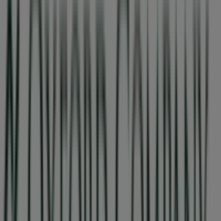
09:00 - 16:00
Χάρτης
2102790833
Πρόκειται να δημοσιεύσουμε προσφορές από OXFORD
COMPANY
Διαφημίσεις