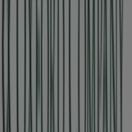
Κοντινά καταστήματα
Camel Active
266, L. Irakleiou, Νέα Ιωνία
8 m
Lynne
Λεωφ. Ηρακλείου 266, Νέα Ιωνία
8 m
Status