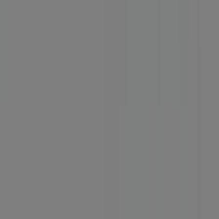
Η Tiendeo είναι μέρος της Shopfully, της τεχνολογικής
εταιρείας που επαναπροσδιορίζει τις τοπικές αγορές
παγκοσμίως.
Tiendeo
Τι ακριβώς κάνουμε
Επιχειρηματικές λύσεις
Νέα και μέσα ενημέρωσης
Εργαστείτε μαζί μας
Kontakt aufnehmen
Αίτημα μάρκετινγκ και επιχειρηματικό αίτημα