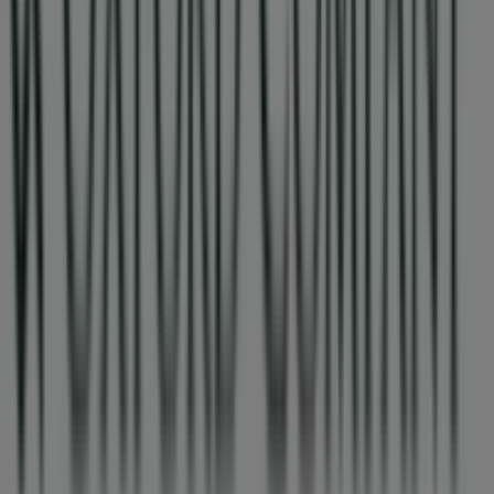
λεωφόρος ηρακλείου 268, Νέα Ιωνία
21 m
OXFORD COMPANY
Λεωφ.Ηρακλείου 249, Νέα Ιωνία
27 m
Εκλεισε
Cosmote
ΛΕΩΦΟΡΟΣ ΗΡΑΚΛΕΙΟΥ 245, Νέα Ιωνία