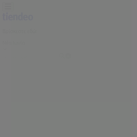
Βρίσκεστε εδώ:
Νέα Ιωνία
Featured
Σούπερ Μάρκετ
Μόδα
Σπίτι & Κήπος
Παιδιά &
Παιχνίδια
Ηλεκτρονικά
Αθλητικά
ΙδιοΚατασκευές
Υγεία &
Ομορφιά
Εστιατόρια
Μηχανοκίνηση
Ταξίδια
Διαφημίσεις
Tiendeo σε Νέα Ιωνία
»
Προσφορές από Μόδα σε Νέα Ιωνία
»
OXFORD COMPANY σε Νέα Ιωνία
»
OXFORD COMPANY | Λεωφ.Ηρακλείου 249