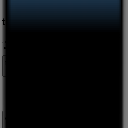
Η Tiendeo είναι μέρος της Shopfully, της τεχνολογικής
εταιρείας που επαναπροσδιορίζει τις τοπικές αγορές
παγκοσμίως.
Tiendeo
Τι ακριβώς κάνουμε
Επιχειρηματικές λύσεις
Νέα και μέσα ενημέρωσης
Εργαστείτε μαζί μας
Kontakt aufnehmen