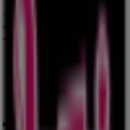
09:00 - 18:00
Χάρτης
2104176215
Πρόκειται να δημοσιεύσουμε προσφορές από λητώ
Διαφημίσεις
Κοντινά καταστήματα