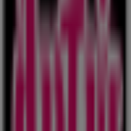
Pet City
Στρατηγού Μακρυγιάννη 43, Αθήνα
44 m
Εκλεισε
Γαλαξίας
Κανάρη 80, Μοσχάτο
68 m