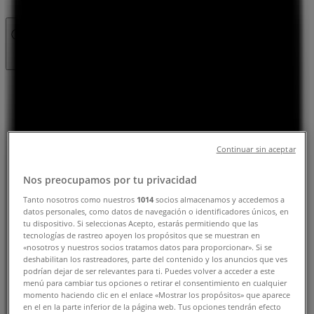
Εκλεισε
Κυριακή
Εκλεισε
Δευτέρα
Continuar sin aceptar
09:00 - 21:00
Τρίτη
Nos preocupamos por tu privacidad
09:00 - 21:00
Tanto nosotros como nuestros
1014
socios almacenamos y accedemos a
Τετάρτη
datos personales, como datos de navegación o identificadores únicos, en
09:00 - 21:00
tu dispositivo. Si seleccionas Acepto, estarás permitiendo que las
Πέμπτη
tecnologías de rastreo apoyen los propósitos que se muestran en
«nosotros y nuestros socios tratamos datos para proporcionar». Si se
09:00 - 21:00
deshabilitan los rastreadores, parte del contenido y los anuncios que ves
Παρασκευή
podrían dejar de ser relevantes para ti. Puedes volver a acceder a este
09:00 - 21:00
menú para cambiar tus opciones o retirar el consentimiento en cualquier
Σάββατο
momento haciendo clic en el enlace «Mostrar los propósitos» que aparece
en el en la parte inferior de la página web. Tus opciones tendrán efecto
09:00 - 18:00