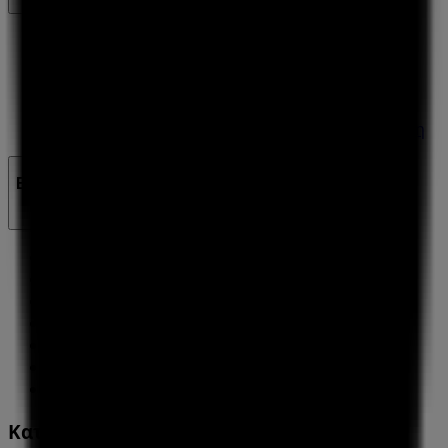
Αίτημα μάρκετινγκ και επιχειρηματικό αίτημα
Το κατάστημα εντοπίστηκε λανθασμένα στον
χάρτη
Εβδομαδιαία σχόλια διαφημίσεων
Τεχνικά προβλήματα και γενική ανατροφοδότηση
Ευρετήριο
εμπορικά σήματα
Τοπικές μάρκες
Εταιρίες
Κοντινά καταστήματα
Προϊόντα
Τοπικά προϊόντα
Πόλεις
Κατέβασε την εφαρμογή Tiendeo