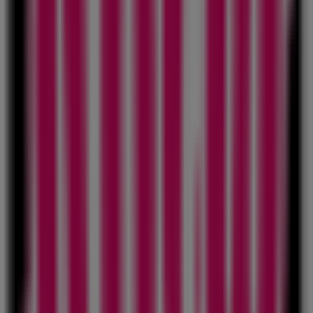
M&B Children fashion
ΜΑΚΡΥΓΙΑΝΝΗ 63, Μοσχάτο
146 m
Tally Weijl
Ομήρου 71, Αθήνα
249 m
Εκλεισε
ΑΒ Βασιλόπουλος