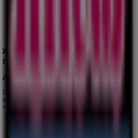
ΧΡ.ΣΜΥΡΝΗΣ 16 & ΑΓ.ΚΩΝΣΤΑΝΤΙΝΟΥ, Μοσχάτο
290 m
Ανοιξε
Άλλες επιχειρήσεις της Παιδιά &
Παιχνίδια σε Μοσχάτο
Λητώ
Περισσότερες πληροφορίες σχετικά με λητώ
Δείτε άλλα
καταστήματα λητώ σε Μοσχάτο
Διαφημίσεις