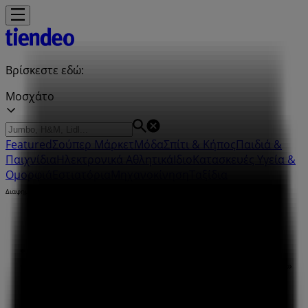
Βρίσκεστε εδώ:
Μοσχάτο
Featured
Σούπερ Μάρκετ
Μόδα
Σπίτι & Κήπος
Παιδιά &
Παιχνίδια
Ηλεκτρονικά
Αθλητικά
ΙδιοΚατασκευές
Υγεία &
Ομορφιά
Εστιατόρια
Μηχανοκίνηση
Ταξίδια
Διαφημίσεις
Tiendeo σε Μοσχάτο
»
Προσφορές από Παιδιά & Παιχνίδια σε Μοσχάτο
»
λητώ σε Μοσχάτο
»
λητώ | Πειραιώς 38