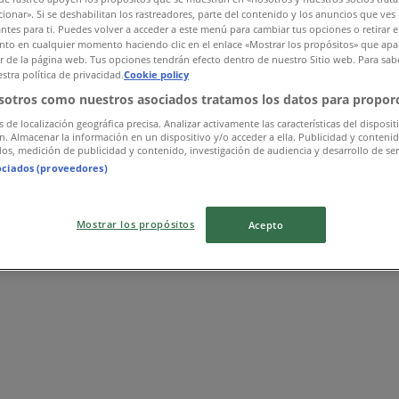
ionar». Si se deshabilitan los rastreadores, parte del contenido y los anuncios que ves
antes para ti. Puedes volver a acceder a este menú para cambiar tus opciones o retirar e
to en cualquier momento haciendo clic en el enlace «Mostrar los propósitos» que apar
or de la página web. Tus opciones tendrán efecto dentro de nuestro Sitio web. Para sab
stra política de privacidad.
Cookie policy
sotros como nuestros asociados tratamos los datos para proporc
s de localización geográfica precisa. Analizar activamente las características del disposit
ón. Almacenar la información en un dispositivo y/o acceder a ella. Publicidad y conteni
os, medición de publicidad y contenido, investigación de audiencia y desarrollo de ser
ociados (proveedores)
Mostrar los propósitos
Acepto