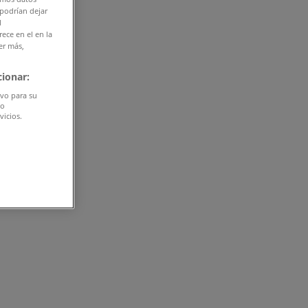
 podrían dejar
l
ece en el en la
er más,
ionar:
ivo para su
do
vicios.