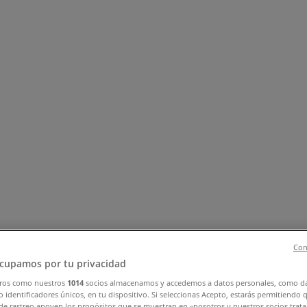
νίδια
Ηλεκτρονικά
Αθλητικά
ΙδιοΚατασκευές
Υγεία & Ομορφ
Con
cupamos por tu privacidad
ros como nuestros
1014
socios almacenamos y accedemos a datos personales, como d
 identificadores únicos, en tu dispositivo. Si seleccionas Acepto, estarás permitiendo 
de rastreo apoyen los propósitos que se muestran en «nosotros y nuestros socios trat