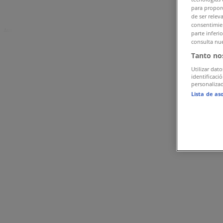
para proporc
Swatch καταστήματα σε Λάρισα
de ser relev
consentimien
Διαφημίσεις
parte inferi
consulta nue
Tanto no
Utilizar dato
identificaci
personalizad
Lista de as