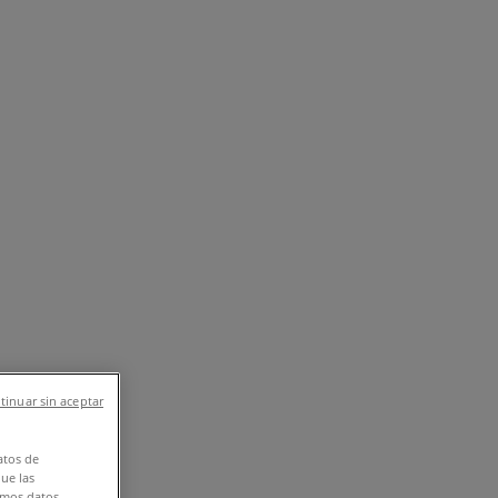
ιά
Εστιατόρια
Μηχανοκίνηση
Ταξίδια
tinuar sin aceptar
atos de
que las
amos datos