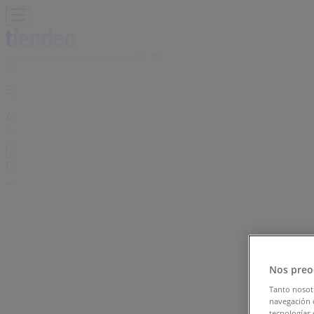
Βρίσκεστε εδώ:
Λάρισα
Featured
Σούπερ Μάρκετ
Μόδα
Σπίτι & Κήπος
Παιδιά & Παιχ
Διαφημίσεις
Tiendeo σε Λάρισα
»
Nos preo
Προσφορές από Μόδα σε Λάρισα
»
Tanto nosot
Swatch σε Λάρισα
»
navegación o
tecnologías 