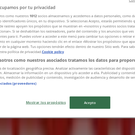
Con
cupamos por tu privacidad
ros como nuestros
1012
socios almacenamos y accedemos a datos personales, como d
 identificadores únicos, en tu dispositivo. Si seleccionas Acepto, estarás permitiendo 
de rastreo apoyen los propósitos que se muestran en «nosotros y nuestros socios trat
ionar». Si se deshabilitan los rastreadores, parte del contenido y los anuncios que ves
antes para ti. Puedes volver a acceder a este menú para cambiar tus opciones o retirar e
to en cualquier momento haciendo clic en el enlace «Mostrar los propósitos» que apar
or de la página web. Tus opciones tendrán efecto dentro de nuestro Sitio web. Para sab
stra política de privacidad.
Cookie policy
sotros como nuestros asociados tratamos los datos para proporc
s de localización geográfica precisa. Analizar activamente las características del disposit
ón. Almacenar la información en un dispositivo y/o acceder a ella. Publicidad y conteni
os, medición de publicidad y contenido, investigación de audiencia y desarrollo de ser
ociados (proveedores)
Mostrar los propósitos
Acepto