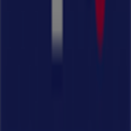
Το κατάστημα εντοπίστηκε λανθασμένα στον
χάρτη
Εβδομαδιαία σχόλια διαφημίσεων
Τεχνικά προβλήματα και γενική ανατροφοδότηση
Ευρετήριο
εμπορικά σήματα
Τοπικές μάρκες
Εταιρίες
Κοντινά καταστήματα
Προϊόντα
Τοπικά προϊόντα
Πόλεις
Κατέβασε την εφαρμογή Tiendeo