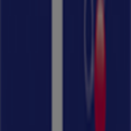
Η Tiendeo είναι μέρος της Shopfully, της τεχνολογικής
εταιρείας που επαναπροσδιορίζει τις τοπικές αγορές
παγκοσμίως.
Tiendeo
Τι ακριβώς κάνουμε
Επιχειρηματικές λύσεις
Νέα και μέσα ενημέρωσης
Εργαστείτε μαζί μας
Kontakt aufnehmen
Αίτημα μάρκετινγκ και επιχειρηματικό αίτημα