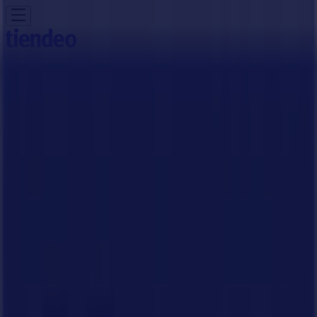
Βρίσκεστε εδώ:
Γλυφάδα
Featured
Σούπερ Μάρκετ
Μόδα
Σπίτι & Κήπος
Παιδιά &
Παιχνίδια
Ηλεκτρονικά
Αθλητικά
ΙδιοΚατασκευές
Υγεία &
Ομορφιά
Εστιατόρια
Μηχανοκίνηση
Ταξίδια
Διαφημίσεις
Tiendeo σε Γλυφάδα
»
Προσφορές από Παιδιά & Παιχνίδια σε Γλυφάδα
»
Ήρα σε Γλυφάδα
»
Ήρα καταστήματα σε Γλυφάδα